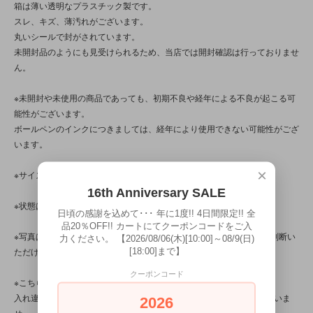
箱は薄い透明なプラスチック製です。
スレ、キズ、薄汚れがございます。
丸いシールで封がされています。
未開封品のようにも見受けられるため、当店では開封確認は行っておりませ
ん。
※未開封や未使用の商品であっても、初期不良や経年による不良が起こる可
能性がございます。
ボールペンのインクにつきましては、経年により使用できない可能性がござ
います。
×
※サイズのご確認をお忘れなくお願いいたします。
16th Anniversary SALE
※状態は、6枚の写真と併せてご確認ください。
日頃の感謝を込めて･･･ 年に1度!! 4日間限定!! 全
品20％OFF!! カートにてクーポンコードをご入
※写真は、光の当たり方によって見え方が変わるため、トータル的に判断い
力ください。 【2026/08/06(木)[10:00]～08/9(日)
[18:00]まで】
ただけると幸いです。
クーポンコード
※こちらの商品は店頭でも販売しています。
入れ違いで完売してしまう場合がございます。その際はご容赦くださいま
2026
せ。