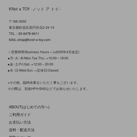
KNot a TOY -ノット ア トイ-
〒166-0002
東京都杉並区高円寺北2-24-13
TEL：
03-6479-9411
MAIL:
shop@knot-a-toy.com
＜営業時間/Business Hours＞(※2025年4月改定)
●月･火･木/Mon.Tue.Thu.→10:00～18:00
●金･土/Fri.Sat.→12:00～20:00
●水･日/Wed.Sun.→定休日/Closed
※その他、臨時休業をいただく事もございます。
その際は、別途HPやSNSなどでお知らせいたします。
ABOUT(はじめての方へ)
ご利用ガイド
お支払い方法
送料・配送方法