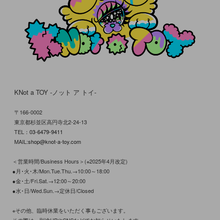
KNot a TOY -ノット ア トイ-
〒166-0002
東京都杉並区高円寺北2-24-13
TEL：
03-6479-9411
MAIL:
shop@knot-a-toy.com
＜営業時間/Business Hours＞(※2025年4月改定)
●月･火･木/Mon.Tue.Thu.→10:00～18:00
●金･土/Fri.Sat.→12:00～20:00
●水･日/Wed.Sun.→定休日/Closed
※その他、臨時休業をいただく事もございます。
その際は、別途HPやSNSなどでお知らせいたします。