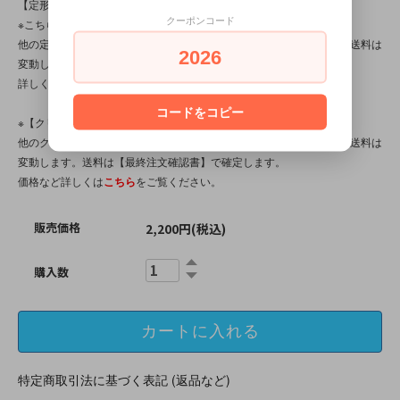
【定形外対応商品】
クーポンコード
※こちらの商品は【サイズ規格内・(2)～100gまで】です。
他の定形外対応商品と複数購入される場合は、サイズや重量によって送料は
2026
変動します。送料は【最終注文確認書】で確定します。
詳しくは
こちら
をご覧ください。
コードをコピー
※【クリックポスト対応商品】です。(※ポスト⇔ポスト投函です)
他のクリックポスト対応商品と複数購入される場合は、厚みによって送料は
変動します。送料は【最終注文確認書】で確定します。
価格など詳しくは
こちら
をご覧ください。
販売価格
2,200円(税込)
購入数
特定商取引法に基づく表記 (返品など)