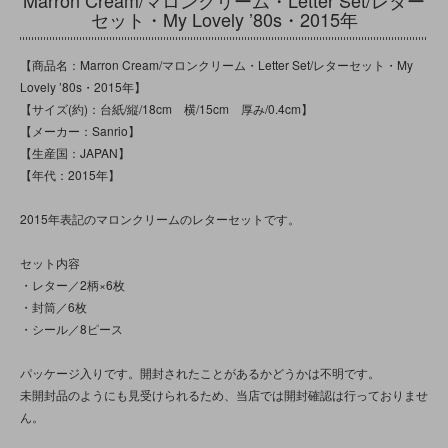
セット・My Lovely ’80s・2015年
【商品名：Marron Cream/マロンクリーム・Letter Set/レターセット・My
Lovely ’80s・2015年】
【サイズ(約)：台紙/縦/18cm 横/15cm 厚み/0.4cm】
【メーカー：Sanrio】
【生産国：JAPAN】
【年代：2015年】
2015年表記のマロンクリームのレターセットです。
セット内容
・レター／2柄×6枚
・封筒／6枚
・シール／8ピース
パッケージ入りです。開封されたことがあるかどうかは不明です。
未開封品のようにも見受けられるため、当店では開封確認は行っておりませ
ん。