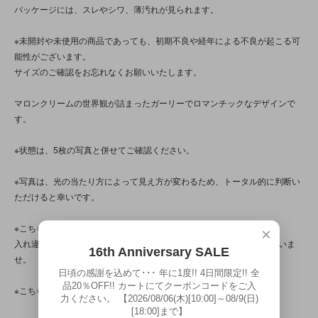
パッケージには、スレやシワ、薄汚れが見られます。
※未開封や未使用の商品であっても、初期不良や経年による不良が起こる可
能性がございます。
サイズのご確認をお忘れなくお願いいたします。
マロンクリームの世界観が詰まったガーリーでロマンチックなデザインで
す。
※状態は、5枚の写真と併せてご確認ください。
※写真は、光の当たり方によって見え方が変わるため、トータル的に判断い
ただけると幸いです。
※こちらの商品は店頭でも販売しています。
×
入れ違いで完売してしまう場合がございます。その際はご容赦くださいま
16th Anniversary SALE
せ。
日頃の感謝を込めて･･･ 年に1度!! 4日間限定!! 全
品20％OFF!! カートにてクーポンコードをご入
※こちらの商品は、中古・ヴィンテージ品です。
力ください。 【2026/08/06(木)[10:00]～08/9(日)
[18:00]まで】