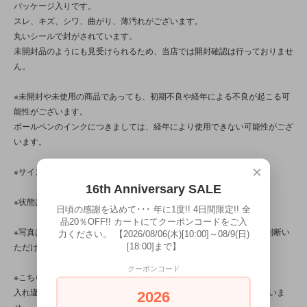
パッケージ入りです。
スレ、キズ、シワ、曲がり、薄汚れがございます。
丸いシールで封がされています。
未開封品のようにも見受けられるため、当店では開封確認は行っておりませ
ん。
※未開封や未使用の商品であっても、初期不良や経年による不良が起こる可
能性がございます。
ボールペンのインクにつきましては、経年により使用できない可能性がござ
います。
×
※サイズのご確認をお忘れなくお願いいたします。
16th Anniversary SALE
※状態は、5枚の写真と併せてご確認ください。
日頃の感謝を込めて･･･ 年に1度!! 4日間限定!! 全
品20％OFF!! カートにてクーポンコードをご入
※写真は、光の当たり方によって見え方が変わるため、トータル的に判断い
力ください。 【2026/08/06(木)[10:00]～08/9(日)
[18:00]まで】
ただけると幸いです。
クーポンコード
※こちらの商品は店頭でも販売しています。
入れ違いで完売してしまう場合がございます。その際はご容赦くださいま
2026
せ。