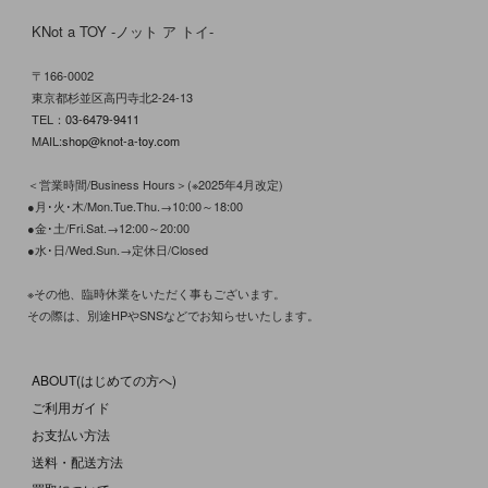
KNot a TOY -ノット ア トイ-
〒166-0002
東京都杉並区高円寺北2-24-13
TEL：
03-6479-9411
MAIL:
shop@knot-a-toy.com
＜営業時間/Business Hours＞(※2025年4月改定)
●月･火･木/Mon.Tue.Thu.→10:00～18:00
●金･土/Fri.Sat.→12:00～20:00
●水･日/Wed.Sun.→定休日/Closed
※その他、臨時休業をいただく事もございます。
その際は、別途HPやSNSなどでお知らせいたします。
ABOUT(はじめての方へ)
ご利用ガイド
お支払い方法
送料・配送方法