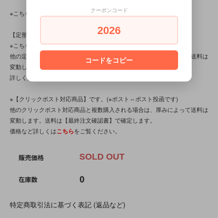
クーポンコード
※こちらの商品は、中古・ヴィンテージ品です。
2026
【定形外対応商品】
※こちらの商品は【サイズ規格内・(2)～100gまで】です。
他の定形外対応商品と複数購入される場合は、サイズや重量によって送料は
コードをコピー
変動します。送料は【最終注文確認書】で確定します。
詳しくは
こちら
をご覧ください。
※【クリックポスト対応商品】です。(※ポスト⇔ポスト投函です)
他のクリックポスト対応商品と複数購入される場合は、厚みによって送料は
変動します。送料は【最終注文確認書】で確定します。
価格など詳しくは
こちら
をご覧ください。
SOLD OUT
販売価格
0
在庫数
特定商取引法に基づく表記 (返品など)