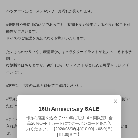
パッケージには、スレやシワ、薄汚れが見られます。
※未開封や未使用の商品であっても、初期不良や経年による不良が起こる可
能性がございます。
サイズのご確認をお忘れなくお願いいたします。
たくさんのセリフや、表情豊かなキャラクターイラストが魅力の「るるる学
園」。
復刻版ではありますが、90年代らしいテイストが楽しめる可愛らしいデザ
インです。
※状態は、7枚の写真と併せてご確認ください。
※写真は、光の当たり方によって見え方が変わるため、トータル的に判断い
×
ただけると幸いです。
16th Anniversary SALE
日頃の感謝を込めて･･･ 年に1度!! 4日間限定!! 全
※こちらの商品は店頭でも販売しています。
品20％OFF!! カートにてクーポンコードをご入
入れ違いで完売してしまう場合がございます。その際はご容赦くださいま
力ください。 【2026/08/06(木)[10:00]～08/9(日)
せ。
[18:00]まで】