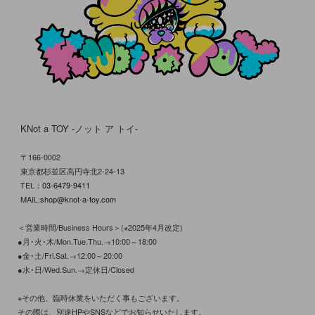
KNot a TOY -ノット ア トイ-
〒166-0002
東京都杉並区高円寺北2-24-13
TEL：
03-6479-9411
MAIL:
shop@knot-a-toy.com
＜営業時間/Business Hours＞(※2025年4月改定)
●月･火･木/Mon.Tue.Thu.→10:00～18:00
●金･土/Fri.Sat.→12:00～20:00
●水･日/Wed.Sun.→定休日/Closed
※その他、臨時休業をいただく事もございます。
その際は、別途HPやSNSなどでお知らせいたします。