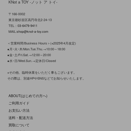
KNot a TOY -ノット ア トイ-
〒166-0002
東京都杉並区高円寺北2-24-13
TEL：
03-6479-9411
MAIL:
shop@knot-a-toy.com
＜営業時間/Business Hours＞(※2025年4月改定)
●月･火･木/Mon.Tue.Thu.→10:00～18:00
●金･土/Fri.Sat.→12:00～20:00
●水･日/Wed.Sun.→定休日/Closed
※その他、臨時休業をいただく事もございます。
その際は、別途HPやSNSなどでお知らせいたします。
ABOUT(はじめての方へ)
ご利用ガイド
お支払い方法
送料・配送方法
買取について