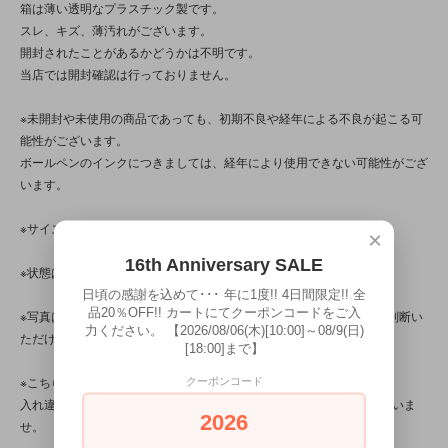
箱は薄い透明なプラスチック製です。
スレ、キズ、薄汚れがございます。
開封されたことがあるかどうかは不明です。
当店では開封確認は行っておりません。
※未開封や未使用の商品であっても、初期不良や経年による不良が起こる可
能性がございます。
ボールペンのインクにつきましては、経年により使用できない可能性がござ
います。
※サイズのご確認をお忘れなくお願いいたします。
×
16th Anniversary SALE
※状態は、6枚の写真と併せてご確認ください。
日頃の感謝を込めて･･･ 年に1度!! 4日間限定!! 全
品20％OFF!! カートにてクーポンコードをご入
※写真は、光の当たり方によって見え方が変わるため、トータル的に判断い
力ください。 【2026/08/06(木)[10:00]～08/9(日)
ただけると幸いです。
[18:00]まで】
※こちらの商品は店頭でも販売しています。
クーポンコード
入れ違いで完売してしまう場合がございます。その際はご容赦くださいま
2026
せ。