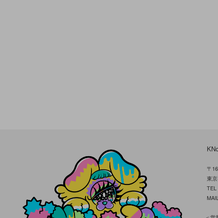
KN
〒16
東京
TE
MAIL
＜営業