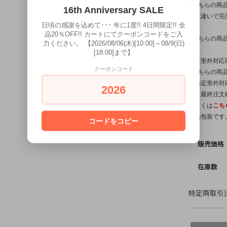
※こちらの商
16th Anniversary SALE
入れ違いで完
日頃の感謝を込めて･･･ 年に1度!! 4日間限定!! 全
品20％OFF!! カートにてクーポンコードをご入
※こちらの商
力ください。 【2026/08/06(木)[10:00]～08/9(日)
[18:00]まで】
【定形外対応
クーポンコード
※こちらの商品
他の定形外対
2026
は【最終注文
詳しくは
こち
簡易包装です
コードをコピー
販売価格
在庫数
特定商取引法