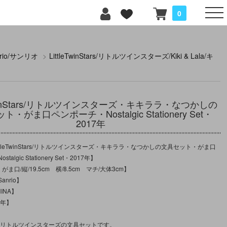
0
nrio/サンリオ
>
LittleTwinStars/リトルツインスターズ/Kiki & Lala/キ
eTwinStars/リトルツインスターズ・キキララ・なつかしの
・がま口ペンポーチ・Nostalgic Stationery Set・
2017年
ttleTwinStars/リトルツインスターズ・キキララ・なつかしの文具セット・がま口
algic Stationery Set・2017年】
がま口/縦/19.5cm 横/8.5cm マチ/大体3cm】
nrio】
INA】
7年】
記のリトルツインスターズの文具セットです。