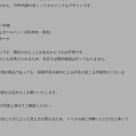
かれた、70年代調の淡くノスタルジックなデザインです。
／30枚
なボールペン／2本(赤色・黒色)
ポーチ
りです。開封されたことがあるかどうかは不明です。
うにも見受けられるため、当店では開封確認は行っておりません。
使用の商品であっても、初期不良や経年による不良が起こる可能性がございま
確認をお忘れなくお願いいたします。
枚の写真と併せてご確認ください。
の当たり方によって見え方が変わるため、トータル的に判断いただけると幸いで