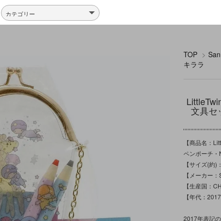
TOP
>
Sa
キララ
Littl
文具セット
【商品名：Li
ペンポーチ・Nost
【サイズ(約)：
【メーカー：Sa
【生産国：CH
【年代：201
2017年表