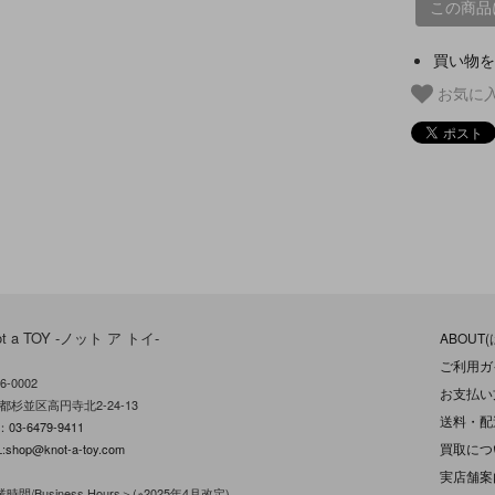
この商品
買い物を
お気に
ot a TOY -ノット ア トイ-
ABOUT
ご利用ガ
6-0002
お支払い
都杉並区高円寺北2-24-13
送料・配
L：
03-6479-9411
買取につ
:
shop@knot-a-toy.com
実店舗案
時間/Business Hours＞(※2025年4月改定)