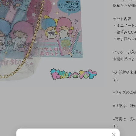
妖精たちが描
セット内容
・ミニノート
・鉛筆みたい
・がま口ペン
パッケージ入
未開封品のよ
※未開封や未
す。
※サイズのご
※状態は、6
※写真は、光
す。
×