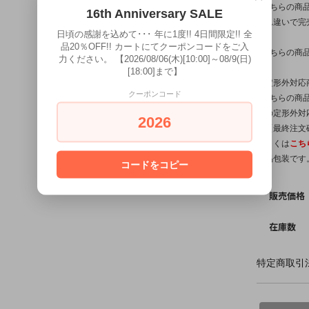
※こちらの商
16th Anniversary SALE
入れ違いで完
日頃の感謝を込めて･･･ 年に1度!! 4日間限定!! 全
品20％OFF!! カートにてクーポンコードをご入
※こちらの商
力ください。 【2026/08/06(木)[10:00]～08/9(日)
[18:00]まで】
【定形外対応
クーポンコード
※こちらの商品
他の定形外対
2026
は【最終注文
詳しくは
こち
簡易包装です
コードをコピー
販売価格
在庫数
特定商取引法