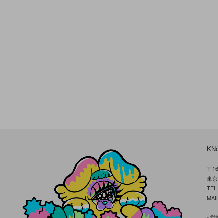
KN
〒16
東京
TE
MAIL
＜営業