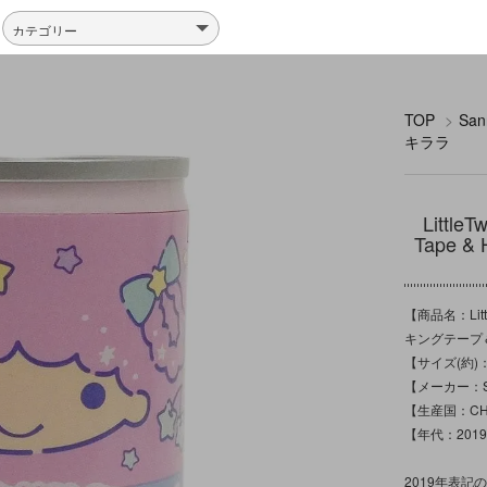
TOP
>
Sa
キララ
Litt
Tape 
【商品名：Litt
キングテープ
【サイズ(約)：
【メーカー：Sa
【生産国：CH
【年代：201
2019年表