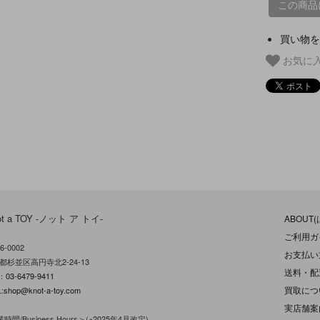
この商品
買い物を
お気に
ot a TOY -ノット ア トイ-
ABOUT
ご利用ガ
6-0002
お支払い
都杉並区高円寺北2-24-13
送料・配
L：
03-6479-9411
買取につ
:
shop@knot-a-toy.com
実店舗案
時間/Business Hours＞(※2025年4月改定)