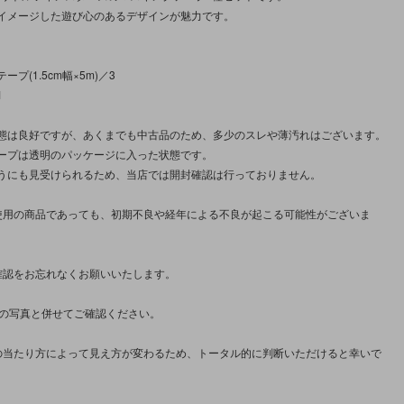
イメージした遊び心のあるデザインが魅力です。
プ(1.5cm幅×5m)／3
1
態は良好ですが、あくまでも中古品のため、多少のスレや薄汚れはございます。
ープは透明のパッケージに入った状態です。
うにも見受けられるため、当店では開封確認は行っておりません。
使用の商品であっても、初期不良や経年による不良が起こる可能性がございま
確認をお忘れなくお願いいたします。
枚の写真と併せてご確認ください。
の当たり方によって見え方が変わるため、トータル的に判断いただけると幸いで