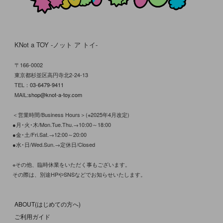
KNot a TOY -ノット ア トイ-
〒166-0002
東京都杉並区高円寺北2-24-13
TEL：
03-6479-9411
MAIL:
shop@knot-a-toy.com
＜営業時間/Business Hours＞(※2025年4月改定)
●月･火･木/Mon.Tue.Thu.→10:00～18:00
●金･土/Fri.Sat.→12:00～20:00
●水･日/Wed.Sun.→定休日/Closed
※その他、臨時休業をいただく事もございます。
その際は、別途HPやSNSなどでお知らせいたします。
ABOUT(はじめての方へ)
ご利用ガイド