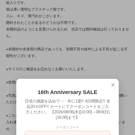
箱入りです。
箱は薄い透明なプラスチック製です。
スレ、キズ、薄汚れがございます。
開封されたことがあるかどうかは不明です。
未開封品のようにも見受けられるため、当店では開封確認は行っておりませ
ん。
※未開封や未使用の商品であっても、初期不良や経年による不良が起こる可
能性がございます。
※サイズのご確認をお忘れなくお願いいたします。
※状態は、5枚の写真と併せてご確認ください。
×
16th Anniversary SALE
※写真は、光の当たり方によって見え方が変わるため、トータル的に判断い
日頃の感謝を込めて･･･ 年に1度!! 4日間限定!! 全
ただけると幸いです。
品20％OFF!! カートにてクーポンコードをご入
力ください。 【2026/08/06(木)[10:00]～08/9(日)
※こちらの商品は店頭でも販売しています。
[18:00]まで】
入れ違いで完売してしまう場合がございます。その際はご容赦くださいま
クーポンコード
せ。