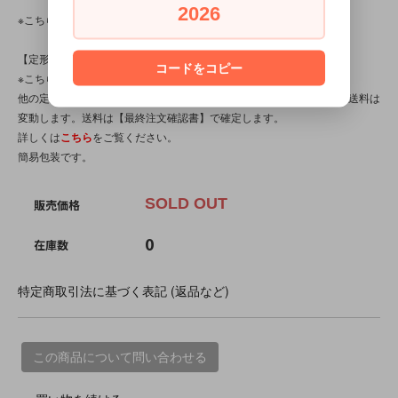
2026
※こちらの商品は、中古・ヴィンテージ品です。
【定形外対応商品】
コードをコピー
※こちらの商品は【サイズ規格外・(7)～100gまで】です。
他の定形外対応商品と複数購入される場合は、サイズや重量によって送料は
変動します。送料は【最終注文確認書】で確定します。
詳しくは
こちら
をご覧ください。
簡易包装です。
SOLD OUT
販売価格
0
在庫数
特定商取引法に基づく表記 (返品など)
この商品について問い合わせる