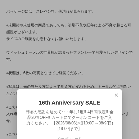
パッケージには、スレやシワ、薄汚れが見られます。
※未開封や未使用の商品であっても、初期不良や経年による不良が起こる可
能性がございます。
サイズのご確認をお忘れなくお願いいたします。
ウィッシュミーメルの世界観が詰まったファンシーで可愛らしいデザインで
す。
※状態は、6枚の写真と併せてご確認ください。
※写真は、光の当たり方によって見え方が変わるため、トータル的に判断い
ただけると幸いです。
×
16th Anniversary SALE
※こちらの商品は店頭でも販売しています。
日頃の感謝を込めて･･･ 年に1度!! 4日間限定!! 全
入れ違いで完売してしまう場合がございます。その際はご容赦くださいま
品20％OFF!! カートにてクーポンコードをご入
せ。
力ください。 【2026/08/06(木)[10:00]～08/9(日)
[18:00]まで】
※こちらの商品は、中古・ヴィンテージ品です。
クーポンコード