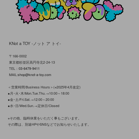
KNot a TOY -ノット ア トイ-
〒166-0002
東京都杉並区高円寺北2-24-13
TEL：
03-6479-9411
MAIL:
shop@knot-a-toy.com
＜営業時間/Business Hours＞(※2025年4月改定)
●月･火･木/Mon.Tue.Thu.→10:00～18:00
●金･土/Fri.Sat.→12:00～20:00
●水･日/Wed.Sun.→定休日/Closed
※その他、臨時休業をいただく事もございます。
その際は、別途HPやSNSなどでお知らせいたします。