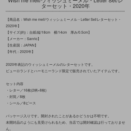
Wish me mell/ウィッシュミーメル・Letter Set/レ
ターセット・2020年
【商品名：Wish me mell/ウィッシュミーメル・Letter Set/レターセット・
2020年】
【サイズ(約)：台紙/縦/18cm 横/14cm 厚み/0.5cm】
【メーカー：Sanrio】
【生産国：JAPAN】
【年代：2020年】
2020年表記のウィッシュミーメルのレターセットです。
ピューロランドとハーモニーランド限定で販売されていたアイテムです。
セット内容
・レター／16枚(2柄×8枚)
・封筒／8枚
・シール／8ピース
パッケージ入りです。開封されたことがあるかどうかは不明です。
未開封品のようにも見受けられるため、当店では開封確認は行っておりませ
ん。