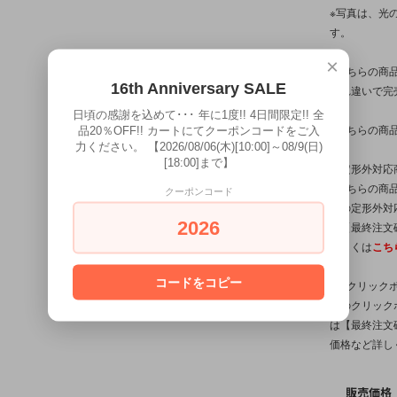
※写真は、光
す。
×
※こちらの商
16th Anniversary SALE
入れ違いで完
日頃の感謝を込めて･･･ 年に1度!! 4日間限定!! 全
※こちらの商
品20％OFF!! カートにてクーポンコードをご入
力ください。 【2026/08/06(木)[10:00]～08/9(日)
[18:00]まで】
【定形外対応
※こちらの商品
クーポンコード
他の定形外対
2026
は【最終注文
詳しくは
こち
コードをコピー
※【クリック
他のクリック
は【最終注文
価格など詳し
販売価格