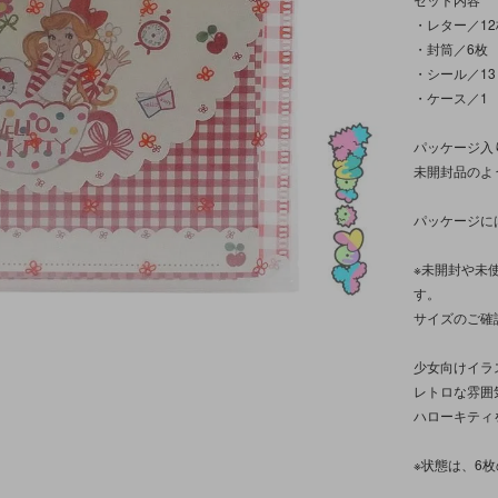
・レター／12
・封筒／6枚
・シール／1
・ケース／1
パッケージ入
未開封品のよ
パッケージに
※未開封や未
す。
サイズのご確
少女向けイラ
レトロな雰囲
ハローキティ
※状態は、6