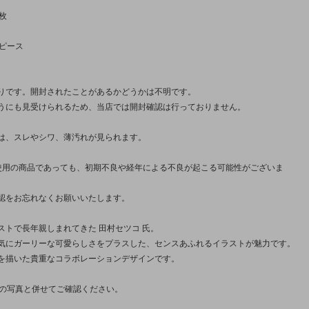
枚
3ピース
りです。開封されたことがあるかどうかは不明です。
うにも見受けられるため、当店では開封確認は行っておりません。
は、スレやシワ、薄汚れが見られます。
使用の商品であっても、初期不良や経年による不良が起こる可能性がございま
認をお忘れなくお願いいたします。
ストで長年親しまれてきた 田村セツコ 氏。
気にガーリーな可愛らしさをプラスした、センスあふれるイラストが魅力です。
を描いた貴重なコラボレーションデザインです。
枚の写真と併せてご確認ください。