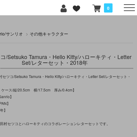
0
nrio/サンリオ
>
その他キャラクター
Setsuko Tamura・Hello Kitty/ハローキティ・Letter
Set/レターセット・2018年
コ/Setsuko Tamura・Hello Kitty/ハローキティ・Letter Set/レターセット・
ース/縦/20.5cm 横/17.5cm 厚み/0.4cm】
nrio】
PAN】
8年】
記の田村セツコとハローキティのコラボレーションレターセットです。