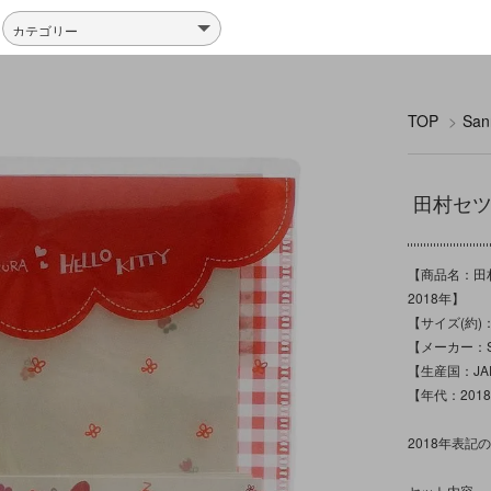
TOP
>
Sa
田村セツコ/
【商品名：田村セツ
2018年】
【サイズ(約)：ケ
【メーカー：Sa
【生産国：JA
【年代：201
2018年表
セット内容