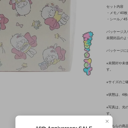
セット内容
・メモ／40枚
・シール／4
パッケージ入
未開封品のよ
パッケージに
※未開封や未
す。
※サイズのご
※状態は、4
※写真は、光
す。
×
※こちらの商