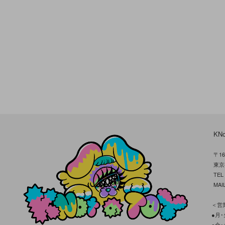
KN
〒16
東京
TE
MAIL
＜営業
●月･火
●金･土