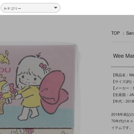
TOP
>
Sa
Wee M
【商品名：Wee
【サイズ(約)：
【メーカー：Sa
【生産国：JA
【年代：201
2018年表
70年代のキ
イテムです。