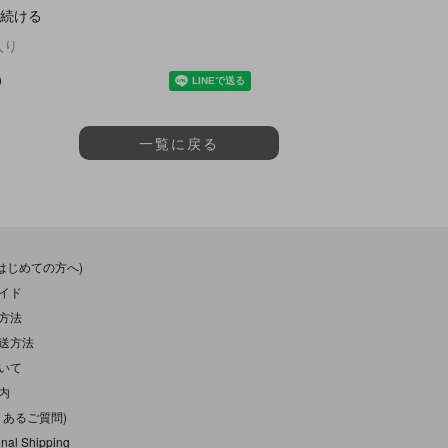
続ける
入り
一覧に戻る
(はじめての方へ)
イド
方法
送方法
いて
内
くあるご質問)
onal Shipping