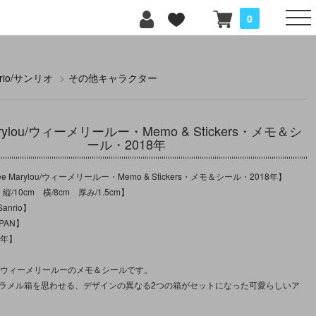
0
nrio/サンリオ
>
その他キャラクター
arylou/ウィーメリールー・Memo & Stickers・メモ＆シ
ール・2018年
 Marylou/ウィーメリールー・Memo & Stickers・メモ＆シール・2018年】
縦/10cm 横/8cm 厚み/1.5cm】
nrio】
PAN】
8年】
記のウィーメリールーのメモ＆シールです。
ャラメル箱を思わせる、デザインの異なる2つの箱がセットになった可愛らしいア