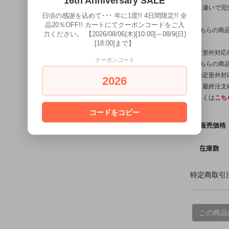
16th Anniversary SALE
入れ違いで完
日頃の感謝を込めて･･･ 年に1度!! 4日間限定!! 全
品20％OFF!! カートにてクーポンコードをご入
※こちらの商
力ください。 【2026/08/06(木)[10:00]～08/9(日)
[18:00]まで】
【定形外対応
クーポンコード
※こちらの商品
他の定形外対
2026
は【最終注文
詳しくは
こち
コードをコピー
販売価格
在庫数
特定商取引法
この商品