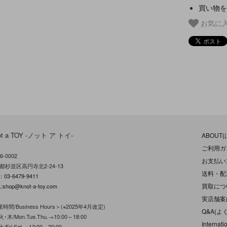
買い物を
お気に
ot a TOY -ノット ア トイ-
ABOUT
ご利用ガ
6-0002
お支払い
都杉並区高円寺北2-24-13
送料・配
L：
03-6479-9411
買取につ
:
shop@knot-a-toy.com
実店舗案
時間/Business Hours＞(※2025年4月改定)
Q&A(よ
･木/Mon.Tue.Thu.→10:00～18:00
Internati
/Fri.Sat.→12:00～20:00