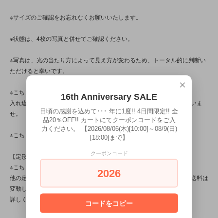
※サイズのご確認をお忘れなくお願いいたします。
※状態は、4枚の写真と併せてご確認ください。
※写真は、光の当たり方によって見え方が変わるため、トータル的に判断い
ただけると幸いです。
×
※こちらの商品は店頭でも販売しています。
16th Anniversary SALE
入れ違いで完売してしまう場合がございます。その際はご容赦くださいま
日頃の感謝を込めて･･･ 年に1度!! 4日間限定!! 全
せ。
品20％OFF!! カートにてクーポンコードをご入
力ください。 【2026/08/06(木)[10:00]～08/9(日)
※こちらの商品は、中古・ヴィンテージ品です。
[18:00]まで】
クーポンコード
【定形外対応商品】
※こちらの商品は【サイズ規格内・(1)～50gまで】です。
2026
他の定形外対応商品と複数購入される場合は、サイズや重量によって送料は
変動します。送料は【最終注文確認書】で確定します。
詳しくは
こちら
をご覧ください。
コードをコピー