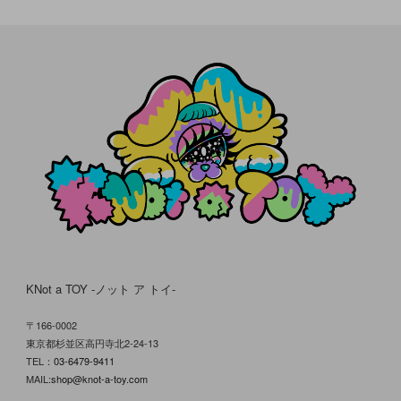
KNot a TOY -ノット ア トイ-
〒166-0002
東京都杉並区高円寺北2-24-13
TEL：
03-6479-9411
MAIL:
shop@knot-a-toy.com