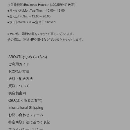
＜営業時間/Business Hours＞(※2025年4月改定)
●月･火･木/Mon.Tue.Thu.→10:00～18:00
●金･土/Fri.Sat.→12:00～20:00
●水･日/Wed.Sun.→定休日/Closed
※その他、臨時休業をいただく事もございます。
その際は、別途HPやSNSなどでお知らせいたします。
ABOUT(はじめての方へ)
ご利用ガイド
お支払い方法
送料・配送方法
買取について
実店舗案内
Q&A(よくあるご質問)
International Shipping
お問い合わせフォーム
特定商取引法に基づく表記
プライバシーポリシー