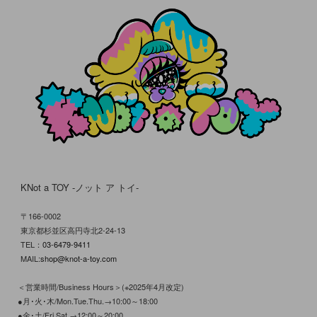
KNot a TOY -ノット ア トイ-
〒166-0002
東京都杉並区高円寺北2-24-13
TEL：
03-6479-9411
MAIL:
shop@knot-a-toy.com
＜営業時間/Business Hours＞(※2025年4月改定)
●月･火･木/Mon.Tue.Thu.→10:00～18:00
●金･土/Fri.Sat.→12:00～20:00