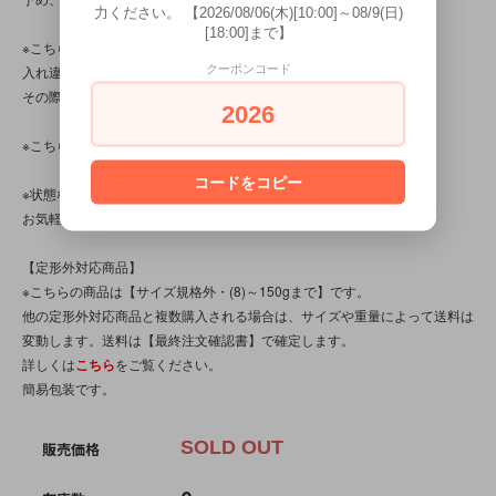
力ください。 【2026/08/06(木)[10:00]～08/9(日)
[18:00]まで】
※こちらの商品は店頭でも販売しています。
クーポンコード
入れ違いで完売してしまう場合がございます。
その際はご容赦くださいませ。
2026
※こちらの商品は、中古品です。
コードをコピー
※状態など分かり辛い点、気になる点、不明点がございましたら、
お気軽にお問い合わせください。
【定形外対応商品】
※こちらの商品は【サイズ規格外・(8)～150gまで】です。
他の定形外対応商品と複数購入される場合は、サイズや重量によって送料は
変動します。送料は【最終注文確認書】で確定します。
詳しくは
こちら
をご覧ください。
簡易包装です。
SOLD OUT
販売価格