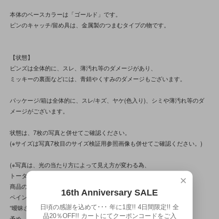
本体のベースカラーは「ゴールド」です。
ピンのキャッチ/留め具は、金属製のつまむタイプの物です。
【状態】
ピンズは全体的に、スレ、薄汚れ等のダメージがあり、
ミッキーの裏面などには、青錆やくすみのダメージもございます。
パッケージ/箱は全体的に、スレ/キズ、ヤケ(色入り)、シミや薄汚れ等のダ
メージがございます。
状態は、7枚の写真と併せてご確認ください。
(※サイズは写真7枚目のサイズ検証用参照画像も併せてご確認ください。)
(※写真は、光の当たり方によって見え方が変わる為、
トータル的に判断頂けると幸いです。
×
商品の特性/性質上、上記の問題以前に、
16th Anniversary SALE
ペイント/コーティング、バリ処理、作り自体に、
日頃の感謝を込めて･･･ 年に1度!! 4日間限定!! 全
“曖昧さ”“甘さ”“雑さ”の部分が見られる商品です。
品20％OFF!! カートにてクーポンコードをご入
予め、ご了承ください。)