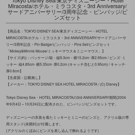
Miracosta/ホテル・ミラコスタ・3rd Anniversary/
サードアニバーサリー/3周年記念・ピンバッジ/ピ
ンズセット
【商品名：TOKYO DISNEY SEA/東京ディズニーシー・HOTEL
MIRACOSTA/ホテル・ミラコスタ・3rd ANNIVERSARY/サードアニバーサ
リー/3周年記念・Pin Badge/ピンバッジ・Pins Set/ピンズセット
「Mickey&Minnie Mouse/ミッキーマウス＆ミニーマウス」】
【サイズ(約)：パッケージ/箱・縦9.3cm・横15.2cm･厚2.95cm / ピンズ･ミ
ッキー･縦4.85cm･横5.35cm･厚0.2cm (キャッチ含むと0.95cm) / キャッチ･
厚0.6cm】
【生産国：記載無し】
【メーカー：TOKYO DISNEY SEA HOTEL MIRACOSTA / (C) Disney】
Tokyo Disney Sea・HOTEL MIRACOSTAの3rd ANNIVERSARY期間(2004
年9月4日～10月24日)に配布された、ピンバッジ/ピンズセットです。
ディズニーシーの衣装を着たミッキーとミニーのピンズと、アクリル版の専
用スタンド(未開封)が付属します。
(アクリルのくぼみにピンズを差し込んで飾れるようです)