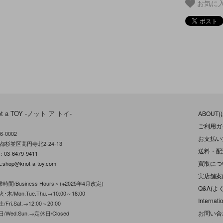
お気に
ot a TOY -ノット ア トイ-
ABOUT
ご利用ガ
6-0002
お支払い
都杉並区高円寺北2-24-13
送料・配
L：
03-6479-9411
買取につ
:
shop@knot-a-toy.com
実店舗案
時間/Business Hours＞(※2025年4月改定)
Q&A(よ
･木/Mon.Tue.Thu.→10:00～18:00
Internati
/Fri.Sat.→12:00～20:00
お問い合
日/Wed.Sun.→定休日/Closed