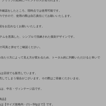
作確認をしたところ、現時点では使用可能です。
のですので、使用の際は自己責任にてお願いいたします。
認をお忘れなくお願いいたします。
イテムを意識した、シンプルで洗練された復刻デザインです。
枚の写真と併せてご確認ください。
の当たり方によって見え方が変わるため、トータル的に判断いただけると幸いで
品は店頭でも販売しています。
売してしまう場合がございます。その際はご容赦くださいませ。
品は、中古・ヴィンテージ品です。
商品】
は【サイズ規格内・(1)～50gまで】です。