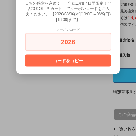
日頃の感謝を込めて･･･ 年に1度!! 4日間限定!! 全
他の定形外対
品20％OFF!! カートにてクーポンコードをご入
は【最終注文
力ください。 【2026/08/06(木)[10:00]～08/9(日)
詳しくは
こち
[18:00]まで】
簡易包装です
クーポンコード
販売価格
2026
購入数
コードをコピー
特定商取引法
この商品
買い物を