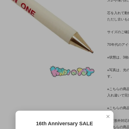
芯を入れて動
ただし古いも
サイズのご確
70年代のア
※状態は、3
※写真は、光
す。
※こちらの商
入れ違いで完
※こちらの商
×
【定形外対応
16th Anniversary SALE
※こちらの商品