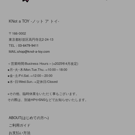
KNot a TOY -ノット ア トイ-
〒166-0002
東京都杉並区高円寺北2-24-13
TEL：
03-6479-9411
MAIL:
shop@knot-a-toy.com
＜営業時間/Business Hours＞(※2025年4月改定)
●月･火･木/Mon.Tue.Thu.→10:00～18:00
●金･土/Fri.Sat.→12:00～20:00
●水･日/Wed.Sun.→定休日/Closed
※その他、臨時休業をいただく事もございます。
その際は、別途HPやSNSなどでお知らせいたします。
ABOUT(はじめての方へ)
ご利用ガイド
お支払い方法