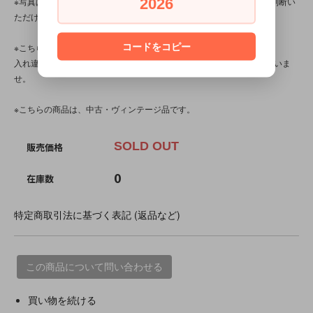
2026
※写真は、光の当たり方によって見え方が変わるため、トータル的に判断い
ただけると幸いです。
コードをコピー
※こちらの商品は店頭でも販売しています。
入れ違いで完売してしまう場合がございます。その際はご容赦くださいま
せ。
※こちらの商品は、中古・ヴィンテージ品です。
SOLD OUT
販売価格
0
在庫数
特定商取引法に基づく表記 (返品など)
この商品について問い合わせる
買い物を続ける