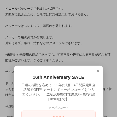
ビニールパッケージで包まれた状態です。
未開封に見えたため、当店では開封確認はしておりません。
パッケージはスレやシワ、薄汚れが見られます。
メーカー専用の外箱が付属します。
外箱はキズ、破れ、汚れなどのダメージがございます。
※未開封や未使用の商品であっても、初期不良や経年による不良が起こる可
能性がございます。予めご了承ください。
×
サイズのご確認をお忘れなくお願いいたします。
16th Anniversary SALE
ドール自身のサイズは高さ12cmほど。
日頃の感謝を込めて･･･ 年に1度!! 4日間限定!! 全
ふんわりとした植毛ヘアとつぶらな瞳、ガーリーなアウトフィットを身に着
品20％OFF!! カートにてクーポンコードをご入
けたロマンチックなデザインのキキとララです。
力ください。 【2026/08/06(木)[10:00]～08/9(日)
[18:00]まで】
※状態は、9枚の写真と併せてご確認ください。
クーポンコード