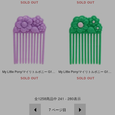
SOLD OUT
SOLD OUT
My Little Pony/マイリトルポニー G1・Flower pick・Comb・ピック/コーム/ヘアブラシ・フラワー・パステルパープル
My Little Pony/マイリトルポニー G1・Flower pick with centers・Comb・ピック/コーム/ヘアブラシ・フラワー・グリーン
SOLD OUT
SOLD OUT
全
1258
商品中
241 - 280
表示
7
ページ目