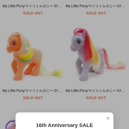
My Little Pony/マイリトルポニー G1・Kiss Curl/キスカール・イエロー・ヘア＆リボン・UK・ Y6
My Little Pony/マイリトルポニー G1・Bubblefish/バブルフィッシュ・ピンク・水槽＆魚・Precious Pocket Ponies/プレシャスポケットポニー ・Y9
SOLD OUT
SOLD OUT
My Little Pony/マイリトルポニー G1・Party Time /パーティータイム・オレンジ・パーティーハット・Twinkle-Eyed Ponies/トゥインクルアイ・Y4
My Little Pony/マイリトルポニー G1・Skyrocket/スカイロケット・パステルパープル・花火・Twinkle-Eyed Ponies/トゥインクルアイ・Y4
SOLD OUT
SOLD OUT
×
16th Anniversary SALE