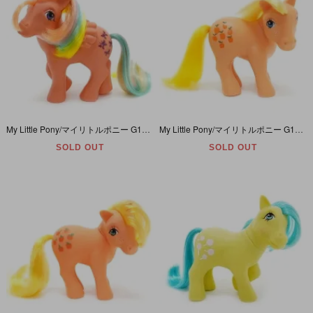
My Little Pony/マイリトルポニー G1・Flutterbye/フラッターバイ・オレンジ・チョウチョ・ペガサス・Rainbow Ponies/レインボーポニー・Y3
My Little Pony/マイリトルポニー G1・Applejack/アップルジャック・オレンジ・リンゴ・Y2・Made in Italy/イタリア製
SOLD OUT
SOLD OUT