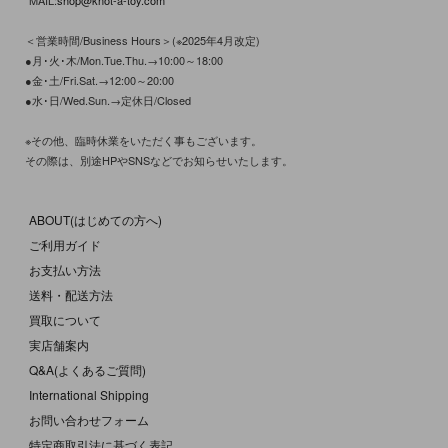
MAIL:
shop@knot-a-toy.com
＜営業時間/Business Hours＞(※2025年4月改定)
●月･火･木/Mon.Tue.Thu.→10:00～18:00
●金･土/Fri.Sat.→12:00～20:00
●水･日/Wed.Sun.→定休日/Closed
※その他、臨時休業をいただく事もございます。
その際は、別途HPやSNSなどでお知らせいたします。
ABOUT(はじめての方へ)
ご利用ガイド
お支払い方法
送料・配送方法
買取について
実店舗案内
Q&A(よくあるご質問)
International Shipping
お問い合わせフォーム
特定商取引法に基づく表記