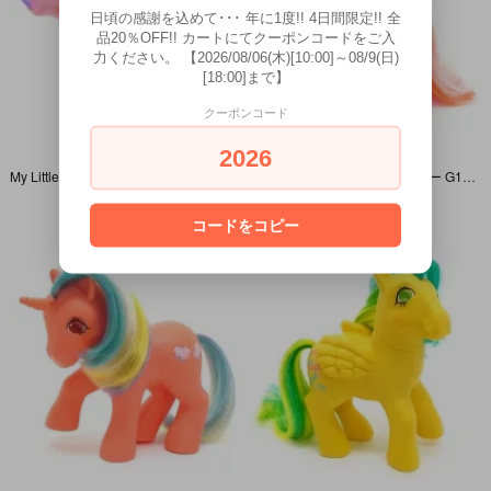
日頃の感謝を込めて･･･ 年に1度!! 4日間限定!! 全
品20％OFF!! カートにてクーポンコードをご入
力ください。 【2026/08/06(木)[10:00]～08/9(日)
[18:00]まで】
クーポンコード
2026
My Little Pony/マイリトルポニー G1・Whizzer/ウィザー・ピンク・ビーニーハット・ペガサス・Twinkle-Eyed Ponies/トゥインクルアイ・Y4
My Little Pony/マイリトルポニー G1・ Galaxy/ギャラクシー・ピンク・星座・ユニコーン・Twinkle-Eyed Ponies/トゥインクルアイ・Y4
SOLD OUT
SOLD OUT
コードをコピー