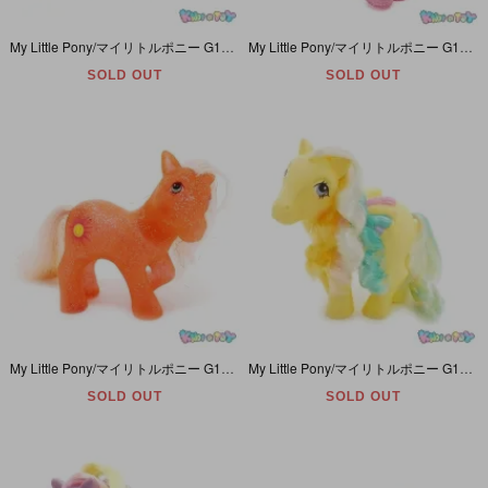
My Little Pony/マイリトルポニー G1・Bright Glow/ブライトグロー・オレンジ・蓄光・トリ・Glow 'n Show Ponies/グロウアンドショウポニー・Y9
My Little Pony/マイリトルポニー G1・Star Dancer/スターダンサー・レッド・グリッター・星・Sparkle Ponies/スパークルポニー・Y7
SOLD OUT
SOLD OUT
My Little Pony/マイリトルポニー G1・Sunspot/サンスポット・オレンジ・グリッター・太陽・Sparkle Ponies/スパークルポニー・Y7
My Little Pony/マイリトルポニー G1・Ringlet/リングレット・イエロー・流れ星・ペガサス・Rainbow Curl Ponies/レインボーカールポニー・Y8
SOLD OUT
SOLD OUT