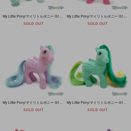
My Little Pony/マイリトルポニー G1・Posey Rose/ポージーローズ・パステルグリーン×イエロー・Sweetsteps Ballerina Ponies/バレリーナポニー・Y8
My Little Pony/マイリトルポニー G1・Sweet Suds/スウィートサドズ ・ピンク・バスタブ・香水・Perfume Puff Ponies/パフュームパフポニー・Y6
SOLD OUT
SOLD OUT
My Little Pony/マイリトルポニー G1・Brilliant Bloom/ブリリアントブルーム・パープル・ペガサス・伸びる尾っぽ・Princess Brush' n Grow・Y7
My Little Pony/マイリトルポニー G1・Braided Beauty/ブレイデッドビューティー・グリーン・伸びる尾っぽ・Brush 'n Grow Ponies/ブラッシュグロウ・Y7
SOLD OUT
SOLD OUT