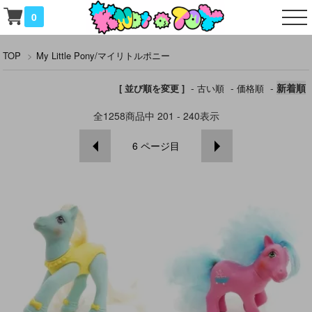
0
TOP
>
My Little Pony/マイリトルポニー
-
-
-
新着順
[ 並び順を変更 ]
古い順
価格順
全
1258
商品中
201 - 240
表示
6
ページ目