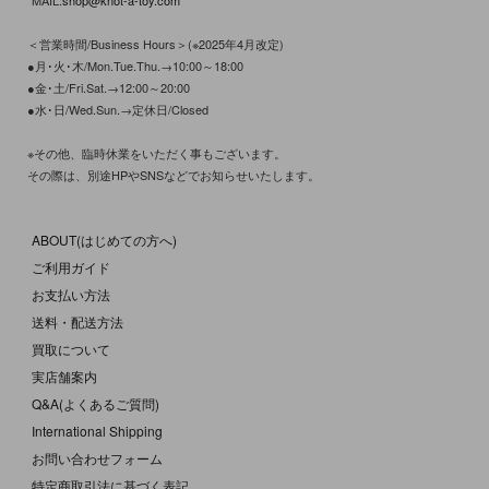
MAIL:
shop@knot-a-toy.com
＜営業時間/Business Hours＞(※2025年4月改定)
●月･火･木/Mon.Tue.Thu.→10:00～18:00
●金･土/Fri.Sat.→12:00～20:00
●水･日/Wed.Sun.→定休日/Closed
※その他、臨時休業をいただく事もございます。
その際は、別途HPやSNSなどでお知らせいたします。
ABOUT(はじめての方へ)
ご利用ガイド
お支払い方法
送料・配送方法
買取について
実店舗案内
Q&A(よくあるご質問)
International Shipping
お問い合わせフォーム
特定商取引法に基づく表記