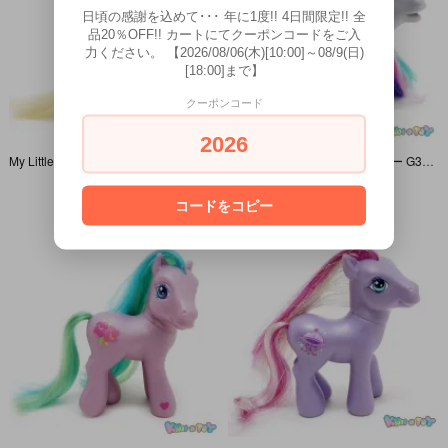
日頃の感謝を込めて･･･ 年に1度!! 4日間限定!! 全
品20％OFF!! カートにてクーポンコードをご入
力ください。 【2026/08/06(木)[10:00]～08/9(日)
[18:00]まで】
クーポンコード
2026
My Little Pony/マイリトルポニー G3・Moondancer/ムーンダンサー・ブルー・月と星
My Little Pony/マイリトルポニー G3・Tink-a-tink-a-too/ティンクアティンクアトゥー・パープル・ベル
SOLD OUT
SOLD OUT
コードをコピー