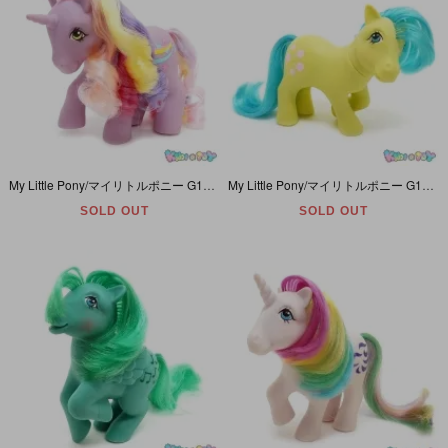
My Little Pony/マイリトルポニー G1・Streaky/ストリーキー・パープル・音符・ユニコーン・Rainbow Curl Ponies/レインボーカールポニー・Y8
My Little Pony/マイリトルポニー G1・Tootsie/トッツィー・ライムグリーン・ロリポップキャンディ・Y3
SOLD OUT
SOLD OUT