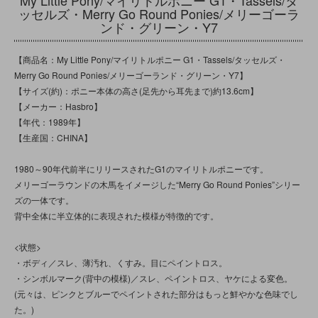
ッセルズ・Merry Go Round Ponies/メリーゴーラ
ンド・グリーン・Y7
【商品名：My Little Pony/マイリトルポニー G1・Tassels/タッセルズ・
Merry Go Round Ponies/メリーゴーランド・グリーン・Y7】
【サイズ(約)：ポニー本体の高さ(足先から耳先まで)約13.6cm】
【メーカー：Hasbro】
【年代：1989年】
【生産国：CHINA】
1980～90年代前半にリリースされたG1のマイリトルポニーです。
メリーゴーラウンドの木馬をイメージした“Merry Go Round Ponies”シリー
ズの一体です。
背中全体に半立体的に表現された模様が特徴的です。
<状態>
・ボディ／スレ、薄汚れ、くすみ。目にペイントロス。
・シンボルマーク(背中の模様)／スレ、ペイントロス、ヤケによる変色。
(元々は、ピンクとブルーでペイントされた部分はもっと鮮やかな色味でし
た。)