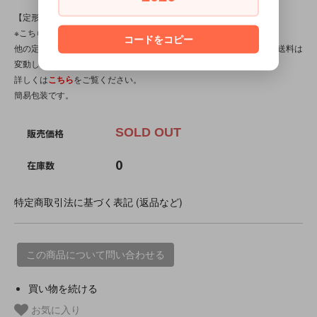
【定形外対応商品】
※こちらの商品は【サイズ規格外・(8)～150gまで】です。
コードをコピー
他の定形外対応商品と複数購入される場合は、サイズや重量によって送料は
変動します。送料は【最終注文確認書】で確定します。
詳しくは
こちら
をご覧ください。
簡易包装です。
SOLD OUT
販売価格
0
在庫数
特定商取引法に基づく表記 (返品など)
この商品について問い合わせる
買い物を続ける
お気に入り