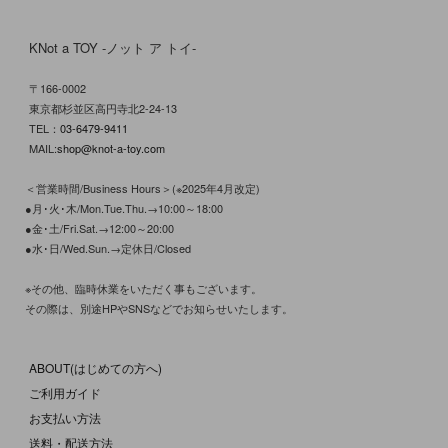
KNot a TOY -ノット ア トイ-
〒166-0002
東京都杉並区高円寺北2-24-13
TEL：
03-6479-9411
MAIL:
shop@knot-a-toy.com
＜営業時間/Business Hours＞(※2025年4月改定)
●月･火･木/Mon.Tue.Thu.→10:00～18:00
●金･土/Fri.Sat.→12:00～20:00
●水･日/Wed.Sun.→定休日/Closed
※その他、臨時休業をいただく事もございます。
その際は、別途HPやSNSなどでお知らせいたします。
ABOUT(はじめての方へ)
ご利用ガイド
お支払い方法
送料・配送方法