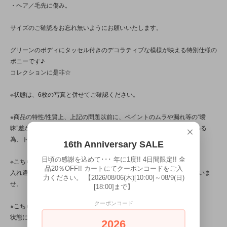
・ヘア／毛先に傷み。
サイズのご確認をお忘れ無いようにお願いいたします。
グリーンのボディにタッセル付きのデコラティブな模様が映える特別仕様の
ポニーです♪
コレクションに是非☆
※状態は、6枚の写真と併せてご確認ください。
※商品の特性/性質上、上記の問題以前に、ペイントのムラや漏れ等の“曖
昧”差が見られる商品です。写真は光の当たり方によって見え方が変わる
×
為、トータル的に判断いただけると幸いです。
16th Anniversary SALE
日頃の感謝を込めて･･･ 年に1度!! 4日間限定!! 全
※こちらの商品は店頭でも販売しています。
品20％OFF!! カートにてクーポンコードをご入
入れ違いで完売してしまう場合がございます。その際はご容赦くださいま
力ください。 【2026/08/06(木)[10:00]～08/9(日)
せ。
[18:00]まで】
クーポンコード
※こちらの商品は、中古・ヴィンテージ品です。
状態について、気になる点はお気軽にお問い合わせください。
2026