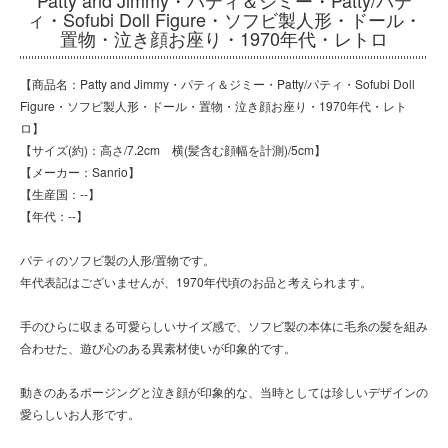
ィ・Sofubi Doll Figure・ソフビ製人形・ドール・
置物・泣き顔お座り・1970年代・レトロ
【商品名：Patty and Jimmy・パティ＆ジミー・Patty/パティ・Sofubi Doll
Figure・ソフビ製人形・ドール・置物・泣き顔お座り・1970年代・レト
ロ】
【サイズ(約)：高さ/7.2cm 横(髪含む顔幅を計測)/5cm】
【メーカー：Sanrio】
【生産国：--】
【年代：--】
パティのソフビ製の人形/置物です。
年代表記はございませんが、1970年代頃のお品と考えられます。
手のひらに収まる可愛らしいサイズ感で、ソフビ製の本体に毛糸の髪を組み
合わせた、遊び心のある異素材使いが印象的です。
動きのあるポージングと泣き顔が印象的な、当時としては珍しいデザインの
愛らしいお人形です。