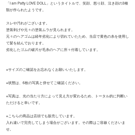
「I am Patty LOVE DOLL」というタイトルで、笑顔、怒り顔、泣き顔の3種
類が作られたようです。
スレや汚れがございます。
塗装剥げや元々の塗装ムラが見られます。
元々のヘアゴムは経年劣化により切れていたため、当店で黄色の糸を使用し
て髪を結んでおります。
劣化したゴムの破片が毛糸のヘアに所々付着しています。
※サイズのご確認をお忘れなくお願いいたします。
※状態は、6枚の写真と併せてご確認ください。
※写真は、光の当たり方によって見え方が変わるため、トータル的に判断い
ただけると幸いです。
※こちらの商品は店頭でも販売しています。
入れ違いで完売してしまう場合がございます。その際はご容赦くださいま
せ。