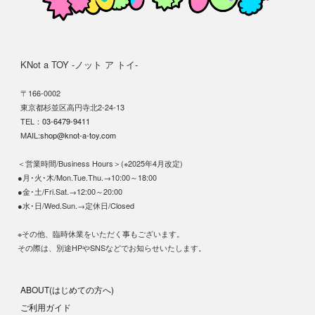
KNot a TOY -ノット ア トイ-
〒166-0002
東京都杉並区高円寺北2-24-13
TEL：
03-6479-9411
MAIL:
shop@knot-a-toy.com
＜営業時間/Business Hours＞(※2025年4月改定)
●月･火･木/Mon.Tue.Thu.→10:00～18:00
●金･土/Fri.Sat.→12:00～20:00
●水･日/Wed.Sun.→定休日/Closed
※その他、臨時休業をいただく事もございます。
その際は、別途HPやSNSなどでお知らせいたします。
ABOUT(はじめての方へ)
ご利用ガイド