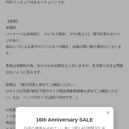
PVCフィギュア付きキーチェーンです。
【状態】
未開封。
パッケージは全体的に、スレ/キズ/削れ、ヤケ(色入り)、薄汚れ等のダメー
ジがあり、
折れ/シワによる若干のブリスターの開き、台紙の間に裂け/開きがございま
す。
本体は未開封の為、分かりかねる部分もございますが、見る限り大きな問題
はないように見えます。
状態は、7枚の写真と併せてご確認ください。
(※サイズは写真7枚目下部のサイズ検証用参照画像も併せてご確認くださ
い。なお、ペッツのサイズは縦11.6cmです。)
(※写真は、光の当たり方によって見え方が変わる為、
×
トータル的に判断頂けると幸いです。
16th Anniversary SALE
商品の特性/性質上、上記の問題以前に、
日頃の感謝を込めて･･･ 年に1度!! 4日間限定!! 全
ペイントのムラや漏れ、バリ処理、作り自体に、