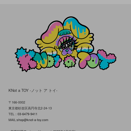
KNot a TOY -ノット ア トイ-
〒166-0002
東京都杉並区高円寺北2-24-13
TEL：
03-6479-9411
MAIL:
shop@knot-a-toy.com