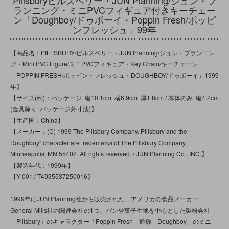
ランニング・ミニPVCフィギュア付きキーチェー
ン「Doughboy/ドゥボーイ・Poppin Fresh/ポッピ
ンフレッシュ」99年
【商品名：PILLSBURY/ピルズベリー・JUN Planning/ジュン・プランニン
グ・Mini PVC Figure/ミニPVCフィギュア・Key Chain/キーチェーン
「POPPIN FRESH/ポッピン・フレッシュ・DOUGHBOY/ドゥボーイ」1999
年】
【サイズ(約)：パッケージ･縦10.1cm･横6.9cm･厚1.8cm / 本体のみ･縦4.2cm
(金具除く･パッケージ外寸法)】
【生産国：China】
【メーカー：(C) 1999 The Pillsbury Company. Pillsbury and the
Doughboy" character are trademarks of The Pillsbury Company,
Minneapolis, MN 55402. All rights reserved. / JUN Planning Co., INC.】
【製造年代：1999年】
【Y-001 / T4935537250016】
1999年にJUN Planning社から販売された、アメリカの食品メーカー
General Mills社の関連会社の1つ、パンや菓子生地を中心とした製粉会社
「Pillsbury」のキャラクター「Poppin Fresh」通称「Doughboy」のミニ