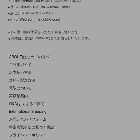
＜営業時間/Business Hours＞(※2025年4月改定)
●月･火･木/Mon.Tue.Thu.→10:00～18:00
●金･土/Fri.Sat.→12:00～20:00
●水･日/Wed.Sun.→定休日/Closed
※その他、臨時休業をいただく事もございます。
その際は、別途HPやSNSなどでお知らせいたします。
ABOUT(はじめての方へ)
ご利用ガイド
お支払い方法
送料・配送方法
買取について
実店舗案内
Q&A(よくあるご質問)
International Shipping
お問い合わせフォーム
特定商取引法に基づく表記
プライバシーポリシー