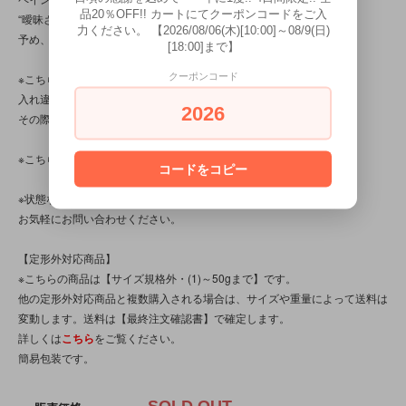
品20％OFF!! カートにてクーポンコードをご入
“曖昧さ”“甘さ”“雑さ”の部分が見られる商品です。
力ください。 【2026/08/06(木)[10:00]～08/9(日)
予め、ご了承くださいませ。)
[18:00]まで】
クーポンコード
※こちらの商品は店頭でも販売しています。
入れ違いで完売してしまう場合がございます。
2026
その際はご容赦くださいませ。
※こちらの商品は、中古・ヴィンテージ品です。
コードをコピー
※状態など分かり辛い点、気になる点、不明点がございましたら、
お気軽にお問い合わせください。
【定形外対応商品】
※こちらの商品は【サイズ規格外・(1)～50gまで】です。
他の定形外対応商品と複数購入される場合は、サイズや重量によって送料は
変動します。送料は【最終注文確認書】で確定します。
詳しくは
こちら
をご覧ください。
簡易包装です。