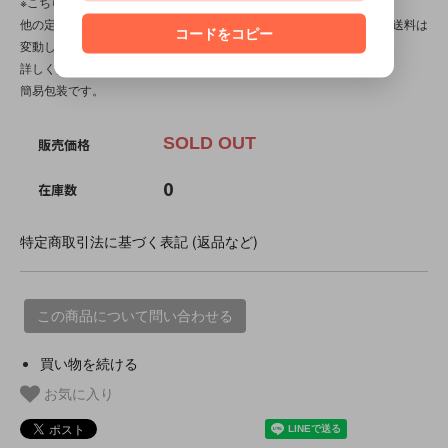
※こちらの商品は【サイズ規格外・(7)～100gまで】です。
他の定形外対応商品と複数購入される場合は、サイズや重量によって送料は
コードをコピー
変動します。送料は【最終注文確認書】で確定します。
詳しくは
こちら
をご覧ください。
簡易包装です。
SOLD OUT
販売価格
0
在庫数
特定商取引法に基づく表記 (返品など)
この商品について問い合わせる
買い物を続ける
お気に入り