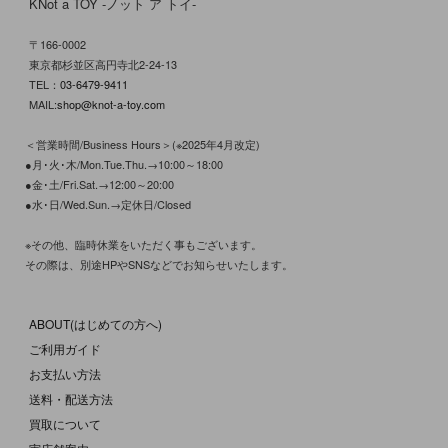
KNot a TOY -ノット ア トイ-
〒166-0002
東京都杉並区高円寺北2-24-13
TEL：
03-6479-9411
MAIL:
shop@knot-a-toy.com
＜営業時間/Business Hours＞(※2025年4月改定)
●月･火･木/Mon.Tue.Thu.→10:00～18:00
●金･土/Fri.Sat.→12:00～20:00
●水･日/Wed.Sun.→定休日/Closed
※その他、臨時休業をいただく事もございます。
その際は、別途HPやSNSなどでお知らせいたします。
ABOUT(はじめての方へ)
ご利用ガイド
お支払い方法
送料・配送方法
買取について