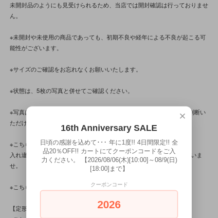
未開封品のようにも見受けられるため、当店では開封確認は行っておりませ
ん。
※未開封や未使用の商品であっても、初期不良や経年による不良が起こる可
能性がございます。
※サイズのご確認をお忘れなくお願いいたします。
※状態は、5枚の写真と併せてご確認ください。
※写真は、光の当たり方によって見え方が変わるため、トータル的に判断い
×
ただけると幸いです。
16th Anniversary SALE
日頃の感謝を込めて･･･ 年に1度!! 4日間限定!! 全
※こちらの商品は店頭でも販売しています。
品20％OFF!! カートにてクーポンコードをご入
入れ違いで完売してしまう場合がございます。その際はご容赦くださいま
力ください。 【2026/08/06(木)[10:00]～08/9(日)
せ。
[18:00]まで】
クーポンコード
※こちらの商品は、中古・ヴィンテージ品です。
2026
【定形外対応商品】