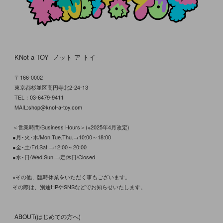
KNot a TOY -ノット ア トイ-
〒166-0002
東京都杉並区高円寺北2-24-13
TEL：
03-6479-9411
MAIL:
shop@knot-a-toy.com
＜営業時間/Business Hours＞(※2025年4月改定)
●月･火･木/Mon.Tue.Thu.→10:00～18:00
●金･土/Fri.Sat.→12:00～20:00
●水･日/Wed.Sun.→定休日/Closed
※その他、臨時休業をいただく事もございます。
その際は、別途HPやSNSなどでお知らせいたします。
ABOUT(はじめての方へ)