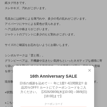
紙タグ付きです。
スレやキズ、汚れがございます。
毛並みには経年による薄汚れや、多少の毛の乱れがございます。
アイパーツにヤケによる変色が見られます。
ヘアは乱れや絡まりがございます。
ジャケットのプリントに多少のヒビ割れがございます。
サイズのご確認をお忘れないようにお願いします。
シンボルマークは「雲と雨」。
グランピーベアは、不機嫌や泣きたい気持ちといったネガティブな感情に寄
り添い、吹き飛ばしてくれる存在です。 その表情とは逆に、前向きな意味
×
を持つ愛すべきキャラクターです。
16th Anniversary SALE
現存数が少なく、特別感にあふれたデザインが魅力の、貴重な一体です。
日頃の感謝を込めて･･･ 年に1度!! 4日間限定!! 全
品20％OFF!! カートにてクーポンコードをご入
力ください。 【2026/08/06(木)[10:00]～08/9(日)
※状態は、10枚の写真と併せてご確認ください。
[18:00]まで】
※こちらの商品は店頭でも販売しています。
クーポンコード