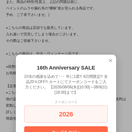
また、商品の特性/性質上、上記の問題以前に、
ペイントのムラや漏れ等の“曖昧”差が見られる商品です。
予め、ご了承下さいませ。)
※こちらの商品は店頭でも販売しています。
入れ違いで完売してしまう場合がございます。
その際はご容赦下さいませ。
※こちらの商品は、中古・ヴィンテージ品です。
×
※状態など分かり辛い点、気になる点、不明点がございましたら、
16th Anniversary SALE
お気軽にお問い合わせ下さい。
日頃の感謝を込めて･･･ 年に1度!! 4日間限定!! 全
品20％OFF!! カートにてクーポンコードをご入
【定形外対応商品】
力ください。 【2026/08/06(木)[10:00]～08/9(日)
※こちらの商品は【サイズ規格内・(1)～50gまで】です。
[18:00]まで】
他の定形外対応商品と複数購入される場合は、サイズや重量によって送料は
クーポンコード
変動します。送料は【最終注文確認書】で確定します。
詳しくは
こちら
をご覧ください。
2026
簡易包装です。