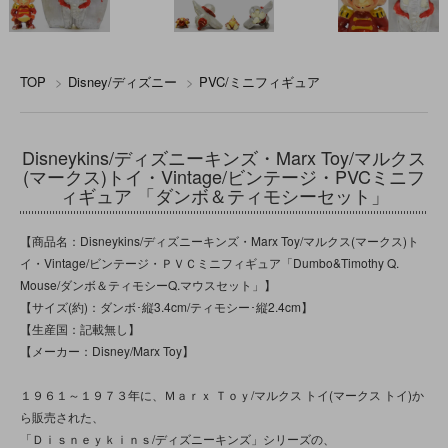
TOP
>
Disney/ディズニー
>
PVC/ミニフィギュア
Disneykins/ディズニーキンズ・Marx Toy/マルクス
(マークス)トイ・Vintage/ビンテージ・PVCミニフ
ィギュア 「ダンボ＆ティモシーセット」
【商品名：Disneykins/ディズニーキンズ・Marx Toy/マルクス(マークス)ト
イ・Vintage/ビンテージ・ＰＶＣミニフィギュア「Dumbo&Timothy Q.
Mouse/ダンボ＆ティモシーQ.マウスセット」】
【サイズ(約)：ダンボ･縦3.4cm/ティモシー･縦2.4cm】
【生産国：記載無し】
【メーカー：Disney/Marx Toy】
１９６１～１９７３年に、Ｍａｒｘ Ｔｏｙ/マルクス トイ(マークス トイ)か
ら販売された、
「Ｄｉｓｎｅｙｋｉｎｓ/ディズニーキンズ」シリーズの、