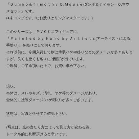
『Ｄｕｍｂｏ＆Ｔｉｍｏｔｈｙ Ｑ. Ｍｏｕｓｅ/ダンボ＆ティモシーＱ.マウ
スセット』です。
(※未コンプです。なお残りはリングマスターです。)
このシリーズは、ＰＶＣミニフィギュアに、
「Ｐａｉｎｔｅｄ ｂｙ Ｈａｎｄ ｂｙ Ａｒｔｉｓｔｓ(アーティストによる
手塗り)」を売りにしております。
それ以前に、今回入荷して物は塗装ハゲや移りなどのダメージが多々ありま
すが、良くも悪くも各々に“個性”が出ています。
ご理解、ご了承頂いた上で、お買い求め下さい。
現状。
本体は、スレやキズ、汚れ、ヤケ等のダメージがあり、
全体的に塗装ダメージ(ハゲ/移り)が多々ございます。
状態は、写真と併せてご確認下さい。
(写真は、光の当たり方によって見え方が変わる為、
トータル的に判断頂けると幸いです。