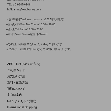
TEL：
03-6479-9411
MAIL:
shop@knot-a-toy.com
＜営業時間/Business Hours＞(※2025年4月改定)
●月･火･木/Mon.Tue.Thu.→10:00～18:00
●金･土/Fri.Sat.→12:00～20:00
●水･日/Wed.Sun.→定休日/Closed
※その他、臨時休業をいただく事もございます。
その際は、別途HPやSNSなどでお知らせいたします。
ABOUT(はじめての方へ)
ご利用ガイド
お支払い方法
送料・配送方法
買取について
実店舗案内
Q&A(よくあるご質問)
International Shipping