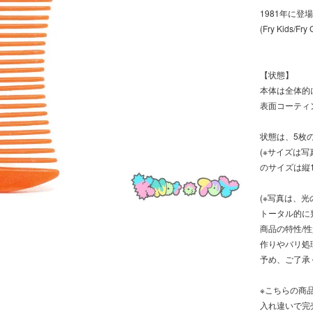
1981年に登場した
(Fry Kids
【状態】
本体は全体的
表面コーティ
状態は、5枚
(※サイズは
のサイズは縦11
(※写真は、
トータル的に
商品の特性/
作りやバリ処理
予め、ご了承
※こちらの商
入れ違いで完