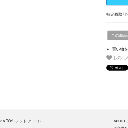
特定商取引法
この商品
買い物を
お気に
ot a TOY -ノット ア トイ-
ABOUT
ご利用ガ