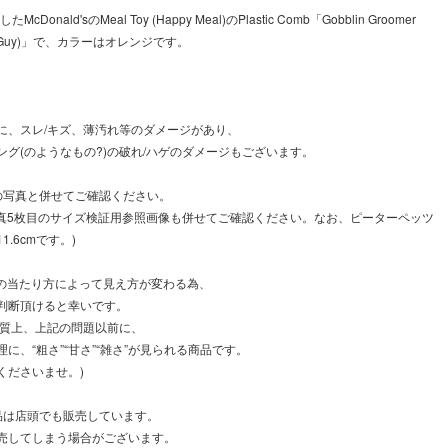
McDonald'sのMeal Toy (Happy Meal)のPlastic Comb「Gobblin Groomer
/Fry Guy)」で、カラーはオレンジです。
に、スレ/キズ、薄汚れ等のダメージがあり、
ング(のようなもの?)の破れ/ハゲのダメージもございます。
の写真と併せてご確認ください。
写真5枚目のサイズ検証用参照画像も併せてご確認ください。なお、ピーターペッツ
.6cmです。)
光の当たり方によって見え方が変わる為、
判断頂けると幸いです。
性質上、上記の問題以前に、
に、“粗さ”“甘さ”“雑さ”が見られる商品です。
くださいませ。)
品は店頭でも販売しています。
売してしまう場合がございます。