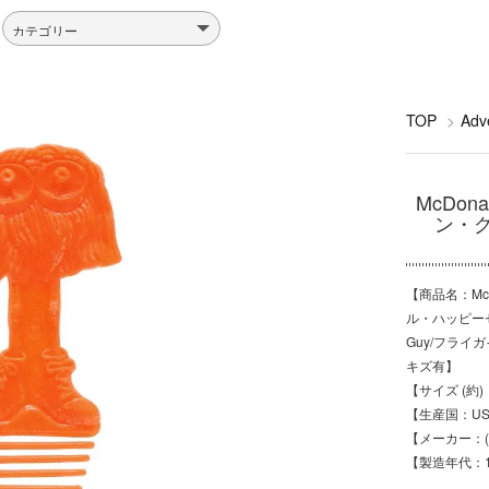
TOP
>
Ad
McDona
ン・グ
【商品名：McD
ル・ハッピーセッ
Guy/フライガ
キズ有】
【サイズ (約)
【生産国：US
【メーカー：(C)
【製造年代：1