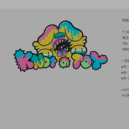
KN
〒16
東京
TE
MAIL
＜営業
●月･火
●金･土
●水･
※そ
その