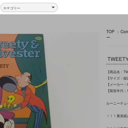
TOP
>
Co
ー
TWEET
【商品名：TWE
【サイズ：縦2
【メーカー：GO
【製造年代：1
ルーニーテュ
！！！裏表紙