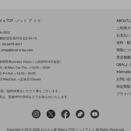
ot a TOY -ノット ア トイ-
ABOUT
ご利用ガ
6-0002
お支払い
都杉並区高円寺北2-24-13
送料・配
L：
03-6479-9411
買取につ
:
shop@knot-a-toy.com
実店舗案
時間/Business Hours＞(※2025年4月改定)
Q&A(よ
･木/Mon.Tue.Thu.→10:00～18:00
Internati
/Fri.Sat.→12:00～20:00
お問い合
日/Wed.Sun.→定休日/Closed
特定商取
の他、臨時休業をいただく事もございます。
プライバ
際は、別途HPやSNSなどでお知らせいたします。
Copyright © 2010-2026 おもちゃ屋 KNot a TOY/ノットアトイ All Rights Reserved.