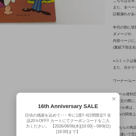
こちらは古本
また、全ペー
記載漏れがあ
年代の割に状
ダメージや、
内容ページに
(裏紙下部左
※コミックは
また、分かり
ワーナー/ル
※メール便対応
×
ご注文の際に
16th Anniversary SALE
(メール便は
(厚みの関係
日頃の感謝を込めて･･･ 年に1度!! 4日間限定!! 全
品20％OFF!! カートにてクーポンコードをご入
力ください。 【2026/08/06(木)[10:00]～08/9(日)
※こちらの商
[18:00]まで】
入れ違いで完