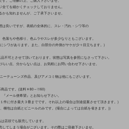
です。ご理解の上、ご購入下さいませ。
ジ全てを細かくチェックしておりません。
るかも知れませんが、ご了承下さいませ。
態は良いですが、表紙の全体的に、スレ・汚れ・シワ等の
、色落ちや色移り、色ムラやスレが多少なりともございます。
右にシワがあります。また、白部分の外側がヤケが少々目立ちます。)
返品不可とさせて頂いております。状態は写真を参照になさって下さい。
づらい点、分からない点は、お気軽にお問い合わせ下さいませ。
ーニーテューンズ作品、及びアメコミ物は他にもございます。
商品です。(送料￥80～\160)
、『メール便希望』とお知らせ下さい。
、１件に付き最大３冊までです。それ以上の場合は別途提案させて頂きます。)
上、梱包は台紙とビニールのみです。(場合によっては台紙を省きます。))
品は店頭でも販売しています。
売してしまう場合がございます。その際はご容赦下さいませ。