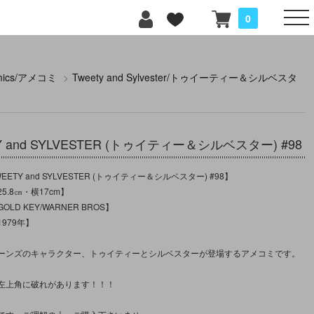
0
mics/アメコミ
>
Tweety and Sylvester/トゥイーティー＆シルベスタ
Y and SYLVESTER (トゥイティー＆シルベスター) #98
ETY and SYLVESTER (トゥイティー＆シルベスター) #98】
5.8㎝・横17cm】
LD KEY/WARNER BROS】
979年】
ーンズのキャラクター、トゥイティーとシルベスターが登場するアメコミです。
左上角に破れがあります！！！