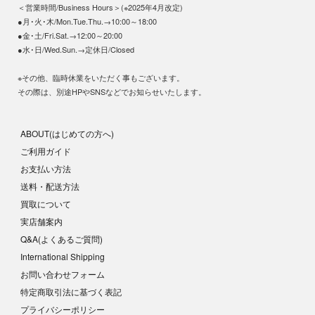
＜営業時間/Business Hours＞(※2025年4月改定)
●月･火･木/Mon.Tue.Thu.→10:00～18:00
●金･土/Fri.Sat.→12:00～20:00
●水･日/Wed.Sun.→定休日/Closed
※その他、臨時休業をいただく事もございます。
その際は、別途HPやSNSなどでお知らせいたします。
ABOUT(はじめての方へ)
ご利用ガイド
お支払い方法
送料・配送方法
買取について
実店舗案内
Q&A(よくあるご質問)
International Shipping
お問い合わせフォーム
特定商取引法に基づく表記
プライバシーポリシー