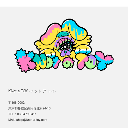
KNot a TOY -ノット ア トイ-
〒166-0002
東京都杉並区高円寺北2-24-13
TEL：
03-6479-9411
MAIL:
shop@knot-a-toy.com