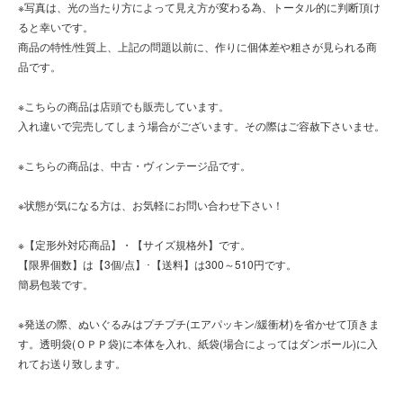
※写真は、光の当たり方によって見え方が変わる為、トータル的に判断頂け
ると幸いです。
商品の特性/性質上、上記の問題以前に、作りに個体差や粗さが見られる商
品です。
※こちらの商品は店頭でも販売しています。
入れ違いで完売してしまう場合がございます。その際はご容赦下さいませ。
※こちらの商品は、中古・ヴィンテージ品です。
※状態が気になる方は、お気軽にお問い合わせ下さい！
※【定形外対応商品】・【サイズ規格外】です。
【限界個数】は【3個/点】･【送料】は300～510円です。
簡易包装です。
※発送の際、ぬいぐるみはプチプチ(エアパッキン/緩衝材)を省かせて頂きま
す。透明袋(ＯＰＰ袋)に本体を入れ、紙袋(場合によってはダンボール)に入
れてお送り致します。