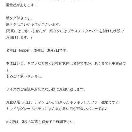
重量感があります！
紙タグ付きです。
紙タグはスレやキズがございます。
(写真にはございませんが、紙タグにはプラスチックカバーを付けた状態で
お届けします。)
名前は‘Hopper’、誕生日は8月7日です。
本体はシミ、ヤブレなど無く比較的状態は良好ですが、あくまでも中古品で
す。
予めご了承下さいませ。
サイズのご確認をお忘れない様にお願い致します。
お腹や尾っぽは、ティンセルが混ざったキラキラしたファー生地です☆
キレイなグレーのボディにまん丸な青い目が可愛いバニーです♪
※状態は、3枚の写真と併せてご確認下さい。