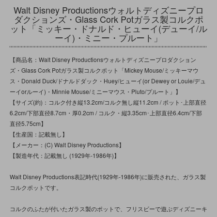
Walt Disney Productionsウォルトディズニープロ
ダクションズ・Glass Cork Potガラス製コルクポ
ット「ミッキー・ドナルド・ヒューイ(デューイ/ル
ーイ)・ミニー・プルート」
【商品名：Walt Disney Productionsウォルトディズニープロダクション
ズ・Glass Cork Potガラス製コルクポット「Mickey Mouse/ミッキーマウ
ス・Donald Duck/ドナルドダック・Huey/ヒューイ(or Dewey or Louie/デュ
ーイorルーイ)・Minnie Mouse/ミニーマウス・Pluto/プルート」】
【サイズ(約)：コルク付き縦13.2cm/コルク無し縦11.2cm / ポット･上部直径
6.2cm/下部直径8.7cm・厚0.2cm / コルク・縦3.35cm･上部直径6.4cm/下部
直径5.75cm】
【生産国：記載無し】
【メーカー：(C) Walt Disney Productions】
【製造年代：記載無し (1929年-1986年)】
Walt Disney Productions表記時代(1929年-1986年)に販売された、ガラス製
コルクポットです。
コルクのふたが付いたガラス製のポットで、フリスビーで遊ぶディズニーキ