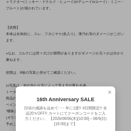
ャラクター(ミッキー・ドナルド・ヒューイ(orデューイorルーイ)・ミニー・
プルート)が描かれています。
【状態】
本体は全体的に、スレ、フタにヤケ(色入り)、薄汚れ等のダメージがござい
ます。
※なお、コルクには所々欠けか隙間がありますがダメージか元々かは分かり
兼ねます。
状態は、6枚の写真と併せてご確認ください。
(※写真は、光の当たり方によって見え方が変わる為、
×
トータル的に判断頂けると幸いです。
商品の特性/性質上、上記の問題以前に、
16th Anniversary SALE
ペイントのムラや漏れ、作り自体に、
日頃の感謝を込めて･･･ 年に1度!! 4日間限定!! 全
“曖昧さ”“甘さ”“雑さ”の部分が見られる商品です。
品20％OFF!! カートにてクーポンコードをご入
(ガラスの練りムラが見られます)
力ください。 【2026/08/06(木)[10:00]～08/9(日)
予めご了承くださいませ。)
[18:00]まで】