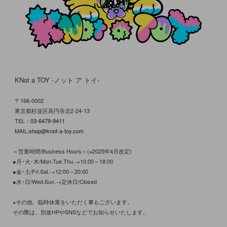
KNot a TOY -ノット ア トイ-
〒166-0002
東京都杉並区高円寺北2-24-13
TEL：
03-6479-9411
MAIL:
shop@knot-a-toy.com
＜営業時間/Business Hours＞(※2025年4月改定)
●月･火･木/Mon.Tue.Thu.→10:00～18:00
●金･土/Fri.Sat.→12:00～20:00
●水･日/Wed.Sun.→定休日/Closed
※その他、臨時休業をいただく事もございます。
その際は、別途HPやSNSなどでお知らせいたします。