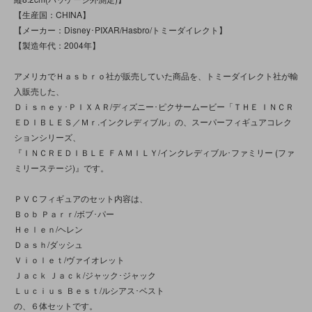
【生産国：CHINA】
【メーカー：Disney･PIXAR/Hasbro/トミーダイレクト】
【製造年代：2004年】
アメリカでＨａｓｂｒｏ社が販売していた商品を、トミーダイレクト社が輸
入販売した、
Ｄｉｓｎｅｙ･ＰＩＸＡＲ/ディズニー･ピクサームービー「ＴＨＥ ＩＮＣＲ
ＥＤＩＢＬＥＳ／Ｍｒ.インクレディブル」の、スーパーフィギュアコレク
ションシリーズ、
『ＩＮＣＲＥＤＩＢＬＥ ＦＡＭＩＬＹ/インクレディブル･ファミリー (ファ
ミリーステージ)』です。
ＰＶＣフィギュアのセット内容は、
Ｂｏｂ Ｐａｒｒ/ボブ･パー
Ｈｅｌｅｎ/ヘレン
Ｄａｓｈ/ダッシュ
Ｖｉｏｌｅｔ/ヴァイオレット
Ｊａｃｋ Ｊａｃｋ/ジャック･ジャック
Ｌｕｃｉｕｓ Ｂｅｓｔ/ルシアス･ベスト
の、６体セットです。