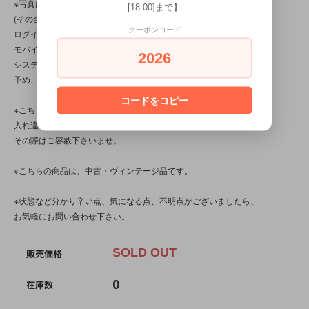
※写真は全５枚分ございます。
[18:00]まで】
(その全てを見るには、ＰＣかスマートフォンから
クーポンコード
ログインして下さい。
モバイルショップから見た場合(いわゆるガラケー)、
2026
システム上の問題で、３枚以上は確認出来ません。
予め、ご了承下さいませ。)
コードをコピー
※こちらの商品は店頭でも販売しています。
入れ違いで完売してしまう場合がございます。
その際はご容赦下さいませ。
※こちらの商品は、中古・ヴィンテージ品です。
※状態など分かり辛い点、気になる点、不明点がございましたら、
お気軽にお問い合わせ下さい。
SOLD OUT
販売価格
0
在庫数