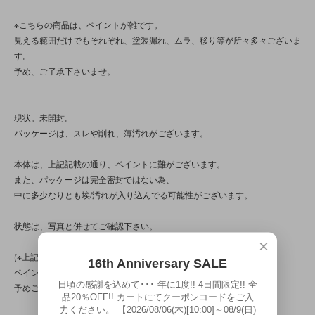
※こちらの商品は、ペイントが雑です。
見える範囲だけでもそれぞれ、塗装漏れ、ムラ、移り等が所々多々ございま
す。
予め、ご了承下さいませ。
現状。未開封。
パッケージは、スレや削れ、薄汚れがございます。
本体は、上記記載の通り、ペイントに難がございます。
また、パッケージは完全密封ではない為、
中に多少なりとも埃/汚れが入り込んでる可能性がございます。
状態は、写真と併せてご確認下さい。
×
(※上記でも記載致しましたが、商品の特性/性質上、
16th Anniversary SALE
ペイントのムラや漏れ等の“曖昧”差が見られる商品です。
日頃の感謝を込めて･･･ 年に1度!! 4日間限定!! 全
予めご了承下さいませ。)
品20％OFF!! カートにてクーポンコードをご入
力ください。 【2026/08/06(木)[10:00]～08/9(日)