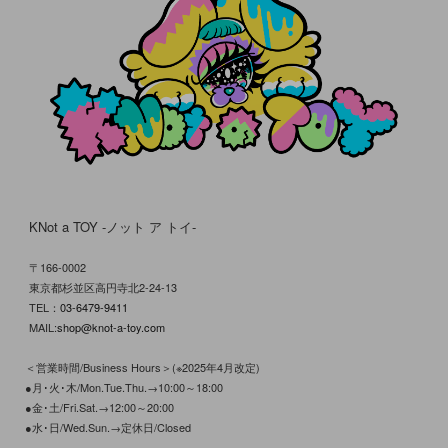
KNot a TOY -ノット ア トイ-
〒166-0002
東京都杉並区高円寺北2-24-13
TEL：
03-6479-9411
MAIL:
shop@knot-a-toy.com
＜営業時間/Business Hours＞(※2025年4月改定)
●月･火･木/Mon.Tue.Thu.→10:00～18:00
●金･土/Fri.Sat.→12:00～20:00
●水･日/Wed.Sun.→定休日/Closed