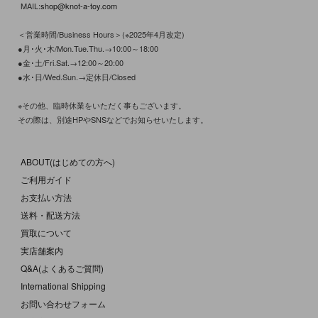
MAIL:
shop@knot-a-toy.com
＜営業時間/Business Hours＞(※2025年4月改定)
●月･火･木/Mon.Tue.Thu.→10:00～18:00
●金･土/Fri.Sat.→12:00～20:00
●水･日/Wed.Sun.→定休日/Closed
※その他、臨時休業をいただく事もございます。
その際は、別途HPやSNSなどでお知らせいたします。
ABOUT(はじめての方へ)
ご利用ガイド
お支払い方法
送料・配送方法
買取について
実店舗案内
Q&A(よくあるご質問)
International Shipping
お問い合わせフォーム