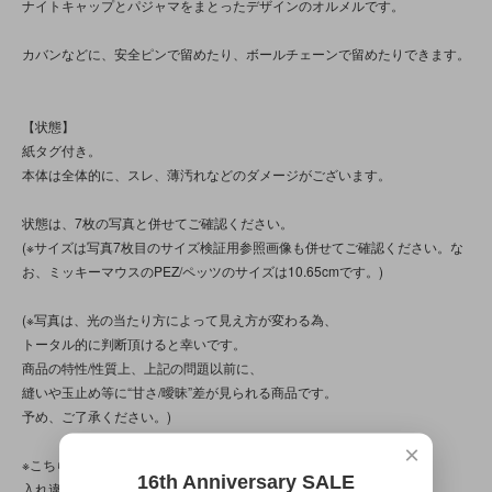
ナイトキャップとパジャマをまとったデザインのオルメルです。
カバンなどに、安全ピンで留めたり、ボールチェーンで留めたりできます。
【状態】
紙タグ付き。
本体は全体的に、スレ、薄汚れなどのダメージがございます。
状態は、7枚の写真と併せてご確認ください。
(※サイズは写真7枚目のサイズ検証用参照画像も併せてご確認ください。な
お、ミッキーマウスのPEZ/ペッツのサイズは10.65cmです。)
(※写真は、光の当たり方によって見え方が変わる為、
トータル的に判断頂けると幸いです。
商品の特性/性質上、上記の問題以前に、
縫いや玉止め等に“甘さ/曖昧”差が見られる商品です。
予め、ご了承ください。)
×
※こちらの商品は店頭でも販売しています。
16th Anniversary SALE
入れ違いで完売してしまう場合がございます。