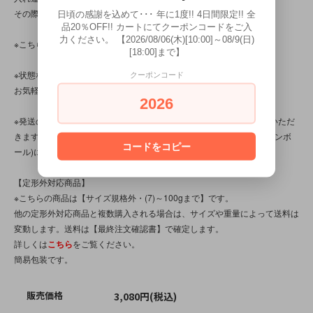
その際はご容赦くださいませ。
日頃の感謝を込めて･･･ 年に1度!! 4日間限定!! 全
品20％OFF!! カートにてクーポンコードをご入
力ください。 【2026/08/06(木)[10:00]～08/9(日)
※こちらの商品は、中古品です。
[18:00]まで】
※状態など分かり辛い点、気になる点、不明点がございましたら、
クーポンコード
お気軽にお問い合わせください。
2026
※発送の際、ぬいぐるみはプチプチ(エアパッキン/緩衝材)を省かせていただ
きます。透明袋(OPP袋)に本体を入れ、封筒(場合によっては紙袋やダンボ
コードをコピー
ール)に入れてお送りいたします。
【定形外対応商品】
※こちらの商品は【サイズ規格外・(7)～100gまで】です。
他の定形外対応商品と複数購入される場合は、サイズや重量によって送料は
変動します。送料は【最終注文確認書】で確定します。
詳しくは
こちら
をご覧ください。
簡易包装です。
販売価格
3,080円(税込)