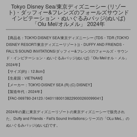
Tokyo Disney Sea/東京ディズニーシー (リゾー
ト)・ダッフィー&フレンズのフォールズサウンド
インビテーション・ぬいぐるみバッジ(ぬいば)
「Olu Mel/オルメル」 2024年
【商品名：TOKYO DISNEY SEA/東京ディズニーシー (TDS・TDR (TOKYO
DISNEY RESORT/東京ディズニーリゾート))・DUFFY AND FRIENDS・
FALL'S SOUND INVITATIONS/ダッフィー&フレンズのフォールズ・サウン
ド・インビテーション・ぬいぐるみバッジ(ぬいば)「Olu Mel/オル・メル」
2024年】
【サイズ(約)：12.8cm】
【生産国：VIETNAM】
【メーカー：TOKYO DiSNEY SEA (R) (C) DISNEY】
【製造年代：2024年】
【FAC-069780-24123 / 04011800138229000260099041】
2024年の夏に東京ディズニーリゾートの東京ディズニーシーで販売され
た、Duffy and Friends・Fall's Sound Invitationsシリーズの「OLu MeL」の
ぬいぐるみバッジ(ぬいば)です。