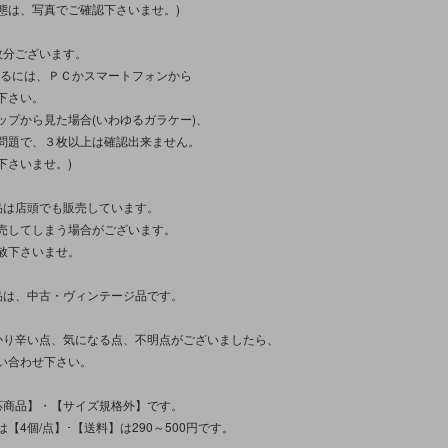
態は、写真でご確認下さいませ。)
枚分ございます。
見るには、ＰＣかスマートフォンから
下さい。
ップから見た場合(いわゆるガラケー)、
問題で、３枚以上は確認出来ません。
下さいませ。)
品は店頭でも販売しています。
売してしまう場合がございます。
赦下さいませ。
品は、中古・ヴィンテージ品です。
かり辛い点、気になる点、不明点がございましたら、
い合わせ下さい。
応商品】・【サイズ規格外】です。
【4個/点】･【送料】は290～500円です。