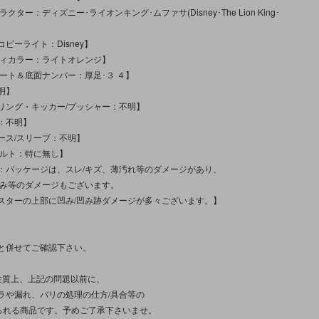
クター：ディズニー･ライオンキング･ムファサ(Disney･The Lion King･
ピーライト：Disney】
ディカラー：ライトオレンジ】
ィート＆底面ナンバー：厚足･３ ４】
明】
リング・キッカー/プッシャー：不明】
：不明】
ース/スリーブ：不明】
メルト：特に無し】
：パッケージは、スレ/キズ、薄汚れ等のダメージがあり、
凹み等のダメージもございます。
スターの上部に凹み/凹み跡ダメージが多々ございます。】
と併せてご確認下さい。
/性質上、上記の問題以前に、
ラや漏れ、バリの処理の仕方/具合等の
見られる商品です。予めご了承下さいませ。