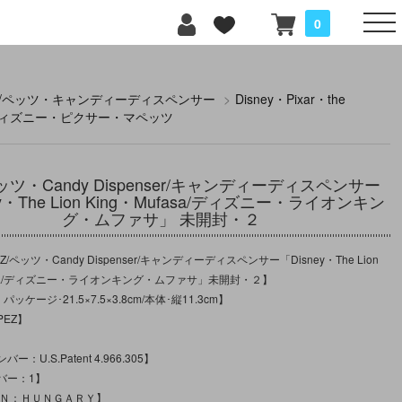
0
z/ペッツ・キャンディーディスペンサー
>
Disney・Pixar・the
s/ディズニー・ピクサー・マペッツ
ペッツ・Candy Dispenser/キャンディーディスペンサー
ey・The Lion King・Mufasa/ディズニー・ライオンキン
グ・ムファサ」 未開封・２
/ペッツ・Candy Dispenser/キャンディーディスペンサー「Disney・The Lion
fasa/ディズニー・ライオンキング・ムファサ」未開封・２】
ッケージ･21.5×7.5×3.8cm/本体･縦11.3cm】
EZ】
：U.S.Patent 4.966.305】
バー：1】
ＩＮ：ＨＵＮＧＡＲＹ】