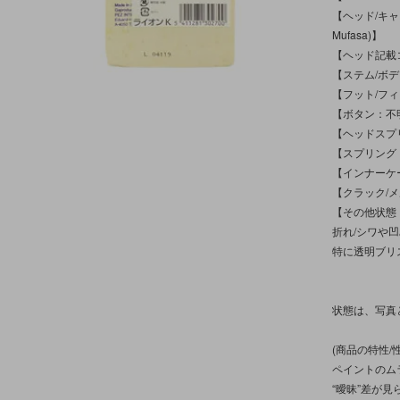
【ヘッド/キャラ
Mufasa)】
【ヘッド記載コ
【ステム/ボ
【フット/フ
【ボタン：不
【ヘッドスプ
【スプリング
【インナーケ
【クラック/
【その他状態
折れ/シワや
特に透明ブリ
状態は、写真
(商品の特性
ペイントのム
“曖昧”差が