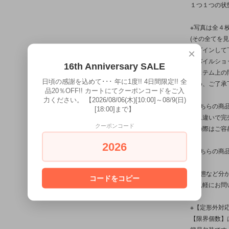
１つ１つの状
※写真は全４
(その全てを
ログインして
×
モバイルショ
16th Anniversary SALE
システム上の
日頃の感謝を込めて･･･ 年に1度!! 4日間限定!! 全
予め、ご了承
品20％OFF!! カートにてクーポンコードをご入
力ください。 【2026/08/06(木)[10:00]～08/9(日)
※こちらの商
[18:00]まで】
入れ違いで完
クーポンコード
その際はご容
2026
※こちらの商
※状態など分
コードをコピー
お気軽にお問
※【定形外対
【限界個数】は