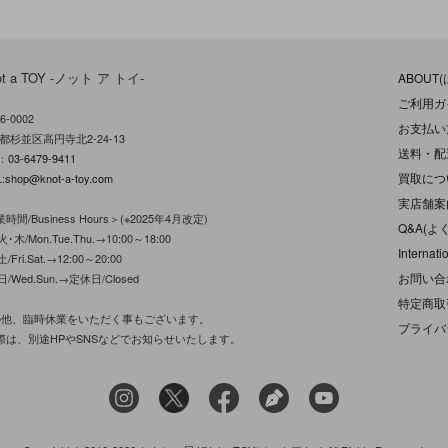
ot a TOY -ノット ア トイ-
ABOUT
ご利用ガ
6-0002
お支払い
都杉並区高円寺北2-24-13
送料・配
L：
03-6479-9411
買取につ
:
shop@knot-a-toy.com
実店舗案
時間/Business Hours＞(※2025年4月改定)
Q&A(よ
･木/Mon.Tue.Thu.→10:00～18:00
Internati
/Fri.Sat.→12:00～20:00
お問い合
日/Wed.Sun.→定休日/Closed
特定商取
の他、臨時休業をいただく事もございます。
プライバ
際は、別途HPやSNSなどでお知らせいたします。