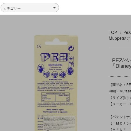
TOP
>
Pe
Muppet
PEZ/
「Disn
【商品名：PEZ
King・Mu
【サイズ(約)：パ
【メーカー：P
【パテントナンバー
【ＩＭＣナン
【ＭＥＤＥ 