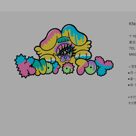
KN
〒16
東京
TE
MAIL
＜営業
●月･火
●金･土
●水･
※そ
その