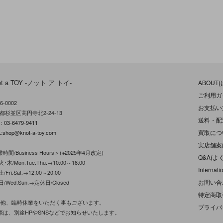
ot a TOY -ノット ア トイ-
ABOUT
ご利用ガ
6-0002
お支払い
都杉並区高円寺北2-24-13
送料・配
L：
03-6479-9411
買取につ
:
shop@knot-a-toy.com
実店舗案
時間/Business Hours＞(※2025年4月改定)
Q&A(よ
･木/Mon.Tue.Thu.→10:00～18:00
Internati
/Fri.Sat.→12:00～20:00
お問い合
日/Wed.Sun.→定休日/Closed
特定商取
の他、臨時休業をいただく事もございます。
プライバ
際は、別途HPやSNSなどでお知らせいたします。