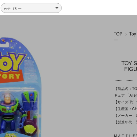
TOP
>
To
ー
TOY
FIG
【商品名：TOY
ギュア 「Alie
【サイズ(約)：
【生産国：CH
【メーカー：Di
【製造年代：
ＭＡＴＴＬＥ