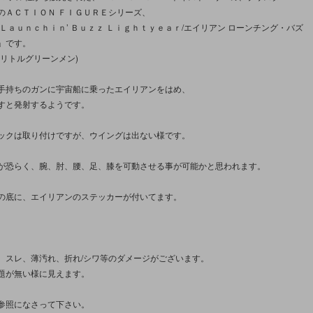
のＡＣＴＩＯＮ ＦＩＧＵＲＥシリーズ、
Ｌａｕｎｃｈｉｎ’ Ｂｕｚｚ Ｌｉｇｈｔｙｅａｒ/エイリアン ローンチング・バズ
」です。
＝リトルグリーンメン)
手持ちのガンに宇宙船に乗ったエイリアンをはめ、
すと発射するようです。
ックは取り付けですが、ウイングは出ない様です。
が恐らく、腕、肘、腰、足、膝を可動させる事が可能かと思われます。
の底に、エイリアンのステッカーが付いてます。
、スレ、薄汚れ、折れ/シワ等のダメージがございます。
題が無い様に見えます。
参照になさって下さい。