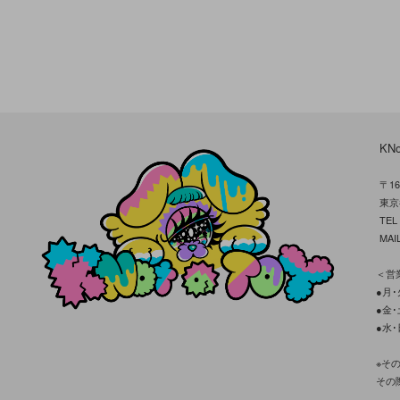
KN
〒16
東京
TE
MAIL
＜営業
●月･火
●金･土
●水･
※そ
その