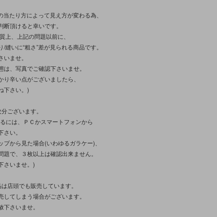
光の当たり方によって見え方が変わる為、
判断頂けると幸いです。
性質上、上記の問題以前に、
り/縫いに“粗さ”差が見られる商品です。
さいませ。
態は、写真でご確認下さいませ。
かり辛い点がございましたら、
ね下さい。)
枚分ございます。
見るには、ＰＣかスマートフォンから
下さい。
ップから見た場合(いわゆるガラケー)、
問題で、３枚以上は確認出来ません。
下さいませ。)
品は店頭でも販売しています。
売してしまう場合がございます。
赦下さいませ。