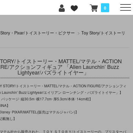
0
y Story・Pixar/トイストーリー・ピクサー
>
Toy Story/トイストーリ
 STORY/トイストーリー・MATTEL/マテル・ACTION
URE/アクションフィギュア 「Alien Launchin’ Buzz
Lightyear/バズライトイヤー」
 STORY/トイストーリー・MATTEL/マテル・ACTION FIGURE/アクションフィ
n Launchin’ Buzz Lightyear/エイリアン ローンチング・バズライトイヤー」】
パッケージ･縦30.5m･横17.7cm･厚5.3cm/本体･14cm程】
INA】
sney･PIXAR/MATTEL(販売はマテルジャパン)】
記載無し】
/マテル社から販売された、ＴＯＹ ＳＴＯＲＹ/トイストーリーの、ブリスターパ