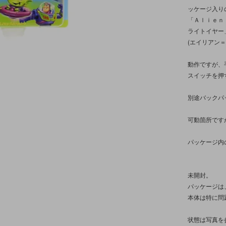
ッケージ入り
「Ａｌｉｅｎ 
ライトイヤー
(エイリアン
動作ですが、
スイッチを押
別途バックパ
可動箇所です
パッケージ内
未開封。
パッケージは
本体は特に問
状態は写真を