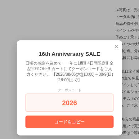
(※写真は、
トータル的に
商品の特性/
ペイントや作
予めご了承下
１つ１つの状
×
不明な点、分
16th Anniversary SALE
お気軽にお尋
日頃の感謝を込めて･･･ 年に1度!! 4日間限定!! 全
品20％OFF!! カートにてクーポンコードをご入
※写真は全４
力ください。 【2026/08/06(木)[10:00]～08/9(日)
(その全てを
[18:00]まで】
ログインして
クーポンコード
モバイルショ
システム上の
2026
予め、ご了承
※こちらの商
コードをコピー
入れ違いで完
その際はご容