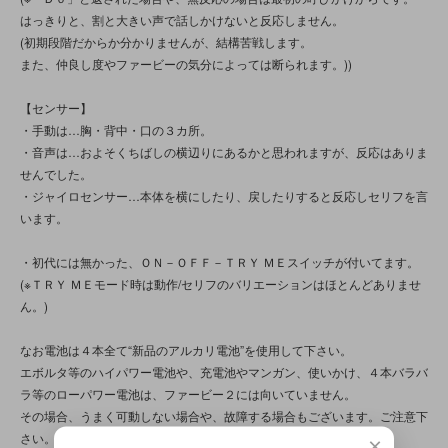
はっきりと、割と大きい声で話しかけないと反応しません。
(初期段階だからか分かりませんが、結構苦戦します。
また、仲良し度やファービーの気分によっては断られます。))
【センサー】
・手動は…胸・背中・口の３カ所。
・音声は…およそくちばしの横辺りにあるかと思われますが、反応はありま
せんでした。
・ジャイロセンサー…本体を横にしたり、戻したりすると反応しセリフを言
います。
・初代には無かった、ＯＮ－ＯＦＦ－ＴＲＹ ＭＥスイッチが付いてます。
(※ＴＲＹ ＭＥモード時は動作/セリフのバリエーションはほとんどありませ
ん。)
なお電池は４本全て“新品のアルカリ電池”を使用して下さい。
エボルタ等のハイパワー電池や、充電池やマンガン、使いかけ、４本バラバ
ラ等のローパワー電池は、ファービー２には向いていません。
その場合、うまく可動しない場合や、故障する場合もございます。ご注意下
さい。
×