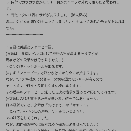
３･内部でカラカラ音がします。何かのパーツが外れて落ちたと思われま
す。
４･電池フタの１部にサビがありました。(除去済み)
以上、分かる範囲でのチェックしましたが、チェック漏れがあるかも知れま
せん。
--------------------------------
・言語は英語とファービー語。
(言語は、育成レベルに応じて英語の率が高まるそうですが、
現在がどの段階かは分かりません。)
・会話のキャッチボールが出来ます。
(※まず『ファービー』と呼びかけてから全てが始まります。
なお、“ファ”を強めに発音＆口の横ら辺にセンサーが有るので、
そこの近くで行うと反応しやすい様に思えます。
その返事をファービーが返したら次の指示を送ると対応してくれます。
(※英語版の説明書を見た事が無い為、確実ではありません。
日本語版ですと、指示は『おはよう』や『オヤスミ』、
『歌って』や『今日の運勢』などを言い伝えると、
その対応をしてくれました。
なお、動作確認中では指示対応を確認出来ませんでした。)
(※「Ｄｏ」と返された場合や、無反応の場合は最初の呼びかけからです。