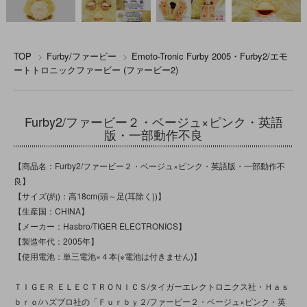
TOP
>
Furby/ファービー
>
Emoto-Tronic Furby 2005・Furby2/エモ
ートトロニックファービー (ファービー2)
Furby2/ファービー２・ベージュ×ピンク・英語
版・一部動作不良
【商品名：Furby2/ファービー２・ベージュ×ピンク・英語版・一部動作不
良】
【サイズ(約)：高18cm(頭～足(耳除く))】
【生産国：CHINA】
【メーカー：Hasbro/TIGER ELECTRONICS】
【製造年代：2005年】
【使用電池：単三電池×４本(※電池は付きません)】
ＴＩＧＥＲ ＥＬＥＣＴＲＯＮＩＣＳ/タイガーエレクトロニクス社・Ｈａｓ
ｂｒｏ/ハズブロ社の「Ｆｕｒｂｙ２/ファービー２・ベージュ×ピンク・英