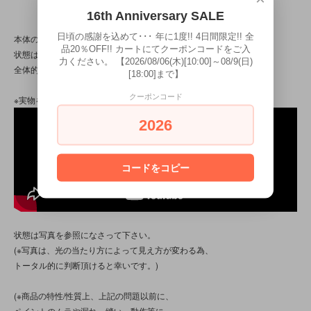
16th Anniversary SALE
日頃の感謝を込めて･･･ 年に1度!! 4日間限定!! 全
本体のみ。上記記載の難があります！
品20％OFF!! カートにてクーポンコードをご入
状態は比較的に綺麗な方かと思いますが、
力ください。 【2026/08/06(木)[10:00]～08/9(日)
全体的にスレや薄汚れ等のダメージがございます。
[18:00]まで】
クーポンコード
※実物を撮影致しました。参考にして下さい☆
2026
コードをコピー
状態は写真を参照になさって下さい。
(※写真は、光の当たり方によって見え方が変わる為、
トータル的に判断頂けると幸いです。)
(※商品の特性/性質上、上記の問題以前に、
ペイントのムラや漏れ、縫い、動作等に