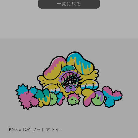
一覧に戻る
KNot a TOY -ノット ア トイ-