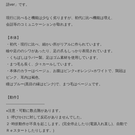
語ver」です。
現行に比べると機能は少なく劣りますが、初代に比べ機能は増え、
会話等のコミュニケーションが取れます。
【本体】
・初代・現行に比べ、細かい所がリアルに作られています。
瞼や足ののシワがあったり、足の爪もしっかり表現されています。
・くちばしはラバー製。足はゴム素材を使用しています。
・まつ毛も長く、少々カールしています。
・本体のカラーはベージュ、お腹はピンク×オレンジ×ホワイトで、鶏冠は
ピンク、耳内は褐色、
瞳はブルー(黒目の縁はピンク)で、まつ毛はベージュです。
【動作】
--------------------------------
※注意・可動に数点難があります。
１･呼びかけに対して反応がありませんでした。
２･時折動作が不良を起こします。(完全停止したり(電源入れ直し)、自動で
Ｒｅスタートしたりします。)