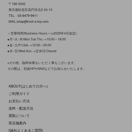
〒166-0002
東京都杉並区高円寺北2-24-13
TEL：
03-6479-9411
MAIL:
shop@knot-a-toy.com
＜営業時間/Business Hours＞(※2025年4月改定)
●月･火･木/Mon.Tue.Thu.→10:00～18:00
●金･土/Fri.Sat.→12:00～20:00
●水･日/Wed.Sun.→定休日/Closed
※その他、臨時休業をいただく事もございます。
その際は、別途HPやSNSなどでお知らせいたします。
ABOUT(はじめての方へ)
ご利用ガイド
お支払い方法
送料・配送方法
買取について
実店舗案内
Q&A(よくあるご質問)