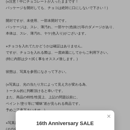
(※注意！中にチョコレートが入ったままです！
パッケージを開封しても、チョコは絶対に口にしないで下さい！)
開封ですが、未使用、一部未開封です。
パッケージは、スレ、薄汚れ、一部ヤケ(色抜け)等のダメージがあり、
本体は、スレ、薄汚れ、ヤケ(色入り)がございます。
※チョコを入れてたかどうかは確証はありません。
ですが、チョコを入れる際は、一度綺麗にしてからご利用下さい。
(特に内部は少々拭く事をオススメ致します。)
状態は、写真を参照になさって下さい。
(※写真は、光の当たり方によって見え方が変わる為、
トータル的に判断頂けると幸いです。
また、商品の特性/性質上、上記の問題以前に、
ペイント/塗り等に“曖昧”差が見られる商品です。
予めご了承下さいませ。)
×
※写真は全４枚分ございます。
16th Anniversary SALE
(その全てを見るには、ＰＣかスマートフォンから