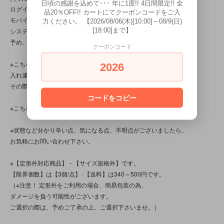
日頃の感謝を込めて･･･ 年に1度!! 4日間限定!! 全
ログインして下さい。
品20％OFF!! カートにてクーポンコードをご入
モバイルショップから見た場合(いわゆるガラケー)、
力ください。 【2026/08/06(木)[10:00]～08/9(日)
[18:00]まで】
システム上の問題で、３枚以上は確認出来ません。
予め、ご了承下さいませ。)
クーポンコード
※こちらの商品は店頭でも販売しています。
2026
入れ違いで完売してしまう場合がございます。
その際はご容赦下さいませ。
コードをコピー
※こちらの商品は、中古品・ヴィンテージです。
※状態など分かり辛い点、気になる点、不明点がございましたら、
お気軽にお問い合わせ下さい。
※【定形外対応商品】・【サイズ規格外】です。
【限界個数】は【3個/点】･【送料】は340～500円です。
（※注意！ 定形外をご利用の場合、簡易包装の為、
ダメージを負う可能性がございます。
ご選択の際は、予めご了承の上、ご選択下さいませ。）