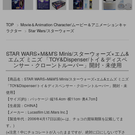
TOP
>
Movie＆Animation Character/ムービー＆アニメーションキャ
ラクター
>
Star Wars/スターウォーズ
STAR WARS×M&M'S Minis/スターウォーズ×エム&
エムズ ミニズ 「TOY&Dispenser/トイ＆ディスペ
ンサー・クローントルーパー」開封・未使用
【商品名：STAR WARS×M&M'S Minis/スターウォーズ×エム&エムズ ミニズ
「TOY&Dispenser/トイ＆ディスペンサー・クローントルーパー」開封・未
使用】
【サイズ(約)：パッケージ･縦16.4cm･横11cm･奥4.7cm】
【生産国：CHINA】
【メーカー：Lucasfilm Ltd./Mars Inc.】
【製造年代：2006年4月17日以前(←は、チョコの賞味期限を記載してま
す。)
(※注意！中にチョコレートが入ったままですが、絶対に口にしないで下さ