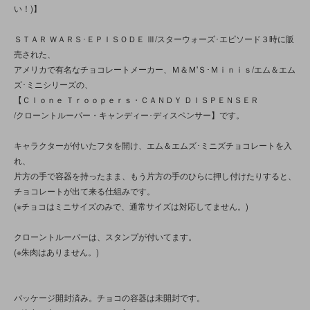
い！)】
ＳＴＡＲ ＷＡＲＳ･ＥＰＩＳＯＤＥ Ⅲ/スターウォーズ･エピソード３時に販
売された、
アメリカで有名なチョコレートメーカー、Ｍ＆Ｍ'Ｓ･Ｍｉｎｉｓ/エム＆エム
ズ･ミニシリーズの、
【Ｃｌｏｎｅ Ｔｒｏｏｐｅｒｓ・ＣＡＮＤＹ ＤＩＳＰＥＮＳＥＲ
/クローントルーパー・キャンディー･ディスペンサー】です。
キャラクターが付いたフタを開け、エム＆エムズ･ミニズチョコレートを入
れ、
片方の手で容器を持ったまま、もう片方の手のひらに押し付けたりすると、
チョコレートが出て来る仕組みです。
(※チョコはミニサイズのみで、通常サイズは対応してません。)
クローントルーパーは、スタンプが付いてます。
(※朱肉はありません。)
パッケージ開封済み。チョコの容器は未開封です。