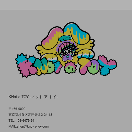
KNot a TOY -ノット ア トイ-
〒166-0002
東京都杉並区高円寺北2-24-13
TEL：
03-6479-9411
MAIL:
shop@knot-a-toy.com