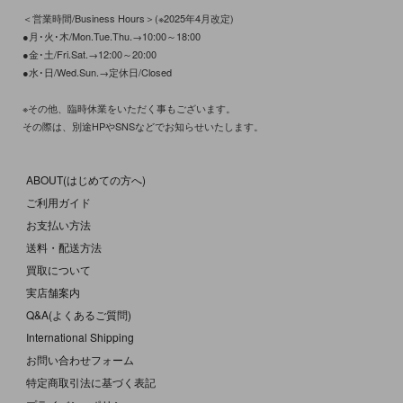
＜営業時間/Business Hours＞(※2025年4月改定)
●月･火･木/Mon.Tue.Thu.→10:00～18:00
●金･土/Fri.Sat.→12:00～20:00
●水･日/Wed.Sun.→定休日/Closed
※その他、臨時休業をいただく事もございます。
その際は、別途HPやSNSなどでお知らせいたします。
ABOUT(はじめての方へ)
ご利用ガイド
お支払い方法
送料・配送方法
買取について
実店舗案内
Q&A(よくあるご質問)
International Shipping
お問い合わせフォーム
特定商取引法に基づく表記