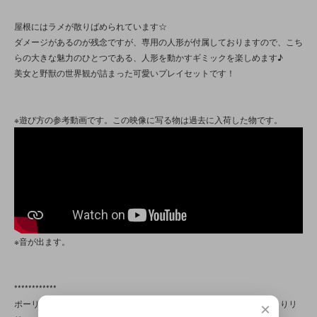
屋根にはラメが散りばめられています☆
ダメージがあるのが残念ですが、専用の人形が付属しておりますので、こち
らの大きな魅力のひとつである、人形を動かすギミックを楽しめます♪
美女と野獣の世界観が詰まった可愛いプレイセットです！
※遊び方の参考動画です。この映像に写る物は過去に入荷した物です。
※音が出ます。
************
ポーリーポケットは80年代後半から90年代にかけてブルーバード社よりリ
×