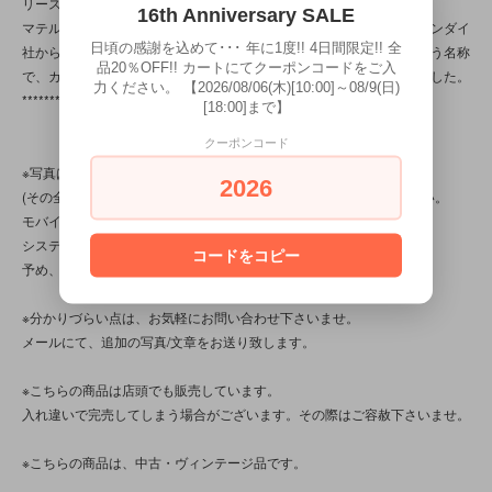
リースされていたおもちゃです。
16th Anniversary SALE
マテルジャパンより輸入版が日本では販売されていました。また、バンダイ
日頃の感謝を込めて･･･ 年に1度!! 4日間限定!! 全
社からはブルーバード社のライセンスの元、エンジェルポケットという名称
品20％OFF!! カートにてクーポンコードをご入
で、カラーやデザイン違いのポーリーポケットがリリースされていました。
力ください。 【2026/08/06(木)[10:00]～08/9(日)
************
[18:00]まで】
クーポンコード
※写真は全7枚分ございます。
2026
(その全てを見るには、ＰＣかスマートフォンからログインして下さい。
モバイルショップから見た場合(いわゆるガラケー)、
システム上の問題で、３枚以上は確認出来ません。
コードをコピー
予め、ご了承下さいませ。)
※分かりづらい点は、お気軽にお問い合わせ下さいませ。
メールにて、追加の写真/文章をお送り致します。
※こちらの商品は店頭でも販売しています。
入れ違いで完売してしまう場合がございます。その際はご容赦下さいませ。
※こちらの商品は、中古・ヴィンテージ品です。