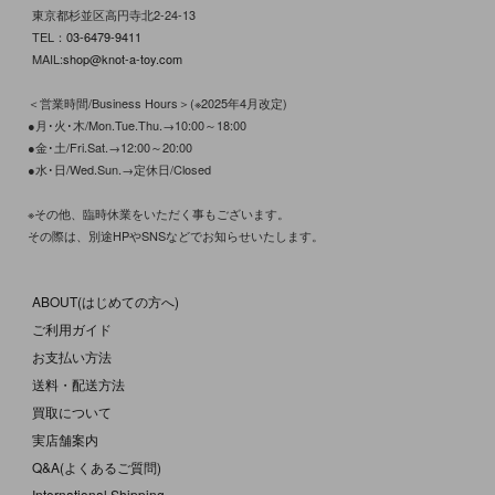
東京都杉並区高円寺北2-24-13
TEL：
03-6479-9411
MAIL:
shop@knot-a-toy.com
＜営業時間/Business Hours＞(※2025年4月改定)
●月･火･木/Mon.Tue.Thu.→10:00～18:00
●金･土/Fri.Sat.→12:00～20:00
●水･日/Wed.Sun.→定休日/Closed
※その他、臨時休業をいただく事もございます。
その際は、別途HPやSNSなどでお知らせいたします。
ABOUT(はじめての方へ)
ご利用ガイド
お支払い方法
送料・配送方法
買取について
実店舗案内
Q&A(よくあるご質問)
International Shipping