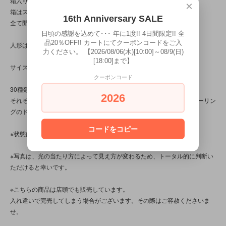
箱入り開封品です。
×
箱はスレやキズ、凹み、汚れなどのダメージがございます。
16th Anniversary SALE
全て開封されていますが、使用感は無く状態は比較的良好です。
日頃の感謝を込めて･･･ 年に1度!! 4日間限定!! 全
品20％OFF!! カートにてクーポンコードをご入
人形は元々の塗装ムラが見られます。
力ください。 【2026/08/06(木)[10:00]～08/9(日)
[18:00]まで】
サイズのご確認をお忘れなくお願いいたします。
クーポンコード
30種類のサンリオキャラクターが揃った豪華なセットです。
2026
それぞれのスタンダードなデザインを生かした、ポップで可愛いカラーリン
グのドールたちです。
コードをコピー
※状態は、13枚の写真と併せてご確認ください。
※写真は、光の当たり方によって見え方が変わるため、トータル的に判断い
ただけると幸いです。
※こちらの商品は店頭でも販売しています。
入れ違いで完売してしまう場合がございます。その際はご容赦くださいま
せ。