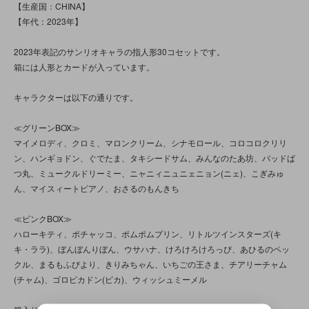
【生産国：CHINA】
【年代：2023年】
2023年表記のサンリオキャラの指人形30コセットです。
箱には人形とカードが入っています。
キャラクターは以下の通りです。
≪グリーンBOX≫
マイメロディ、クロミ、マロンクリーム、シナモロール、コロコロクリリ
ン、ハンギョドン、ぐでたま、タキシードサム、みんなのたあ坊、バッドば
つ丸、ミュークルドリーミー、ニャニィニュニェニョン(ニェ)、こぎみゅ
ん、マイスィートピアノ、おさるのもんきち
≪ピンクBOX≫
ハローキティ、ポチャッコ、ポムポムプリン、リトルツインスターズ(キ
キ・ララ)、ぼんぼんりぼん、ウサハナ、けろけろけろっぴ、あひるのペッ
クル、まるもふびより、きりみちゃん、いちごの王さま、チアリーチャム
(チャム)、ゴロピカドン(ピカ)、ウィッシュミーメル