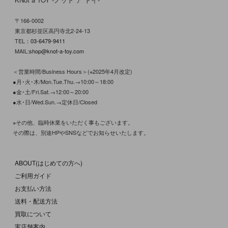
〒166-0002
東京都杉並区高円寺北2-24-13
TEL：
03-6479-9411
MAIL:
shop@knot-a-toy.com
＜営業時間/Business Hours＞(※2025年4月改定)
●月･火･木/Mon.Tue.Thu.→10:00～18:00
●金･土/Fri.Sat.→12:00～20:00
●水･日/Wed.Sun.→定休日/Closed
※その他、臨時休業をいただく事もございます。
その際は、別途HPやSNSなどでお知らせいたします。
ABOUT(はじめての方へ)
ご利用ガイド
お支払い方法
送料・配送方法
買取について
実店舗案内