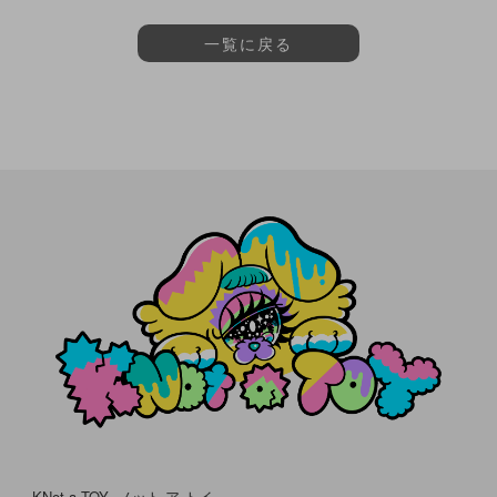
一覧に戻る
KNot a TOY -ノット ア トイ-