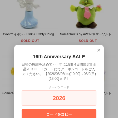
Avon/エイボン・Pink & Pretty Cologne・Kitty/Cat/キティ/ネコ・香水瓶
Somersaults by AVON/サマーソルト バイ エイボン・Pals/パルス・ぬいぐるみ 「Herby Derby/ハービーダービー(キューカンバー/きゅうり)」 1986年
SOLD OUT
SOLD OUT
×
16th Anniversary SALE
日頃の感謝を込めて･･･ 年に1度!! 4日間限定!! 全
品20％OFF!! カートにてクーポンコードをご入
力ください。 【2026/08/06(木)[10:00]～08/9(日)
[18:00]まで】
クーポンコード
Somersaults by AVON/サマーソルト バイ エイボン・Pals/パルス・ぬいぐるみ 「Charley Barley/チャーリーバーリー (Barley/バーリー・大麦)」 1986年
Somersaults by AVON/サマーソルト バイ エイボン・Pals/パルス・ぬいぐるみ 「Fergus/ファーガス (Mushroom/マッシュルーム)」 1986年
2026
SOLD OUT
SOLD OUT
コードをコピー