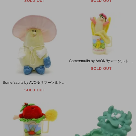
SOLD OUT
SOLD OUT
Somersaults by AVON/サマーソルト バイ エイボン・Mini Pal in Mag/ミニパル イン マグ 「Tabina/タビナ (Banana/バナナ)」 1986年
SOLD OUT
Somersaults by AVON/サマーソルト・バイ・エイボン・Plush/プラッシュ/ぬいぐるみ 「Miss Pear/ミス・ペア (洋梨)」 1985年・21cm
SOLD OUT