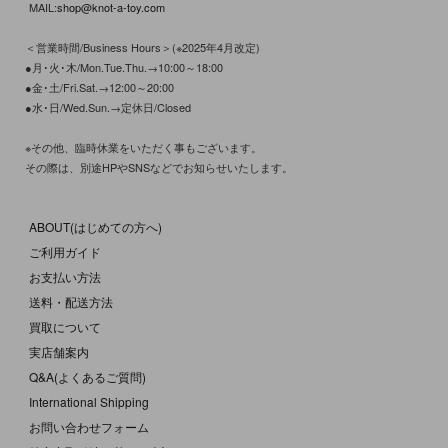
MAIL:
shop@knot-a-toy.com
＜営業時間/Business Hours＞(※2025年4月改定)
●月･火･木/Mon.Tue.Thu.→10:00～18:00
●金･土/Fri.Sat.→12:00～20:00
●水･日/Wed.Sun.→定休日/Closed
※その他、臨時休業をいただく事もございます。
その際は、別途HPやSNSなどでお知らせいたします。
ABOUT(はじめての方へ)
ご利用ガイド
お支払い方法
送料・配送方法
買取について
実店舗案内
Q&A(よくあるご質問)
International Shipping
お問い合わせフォーム