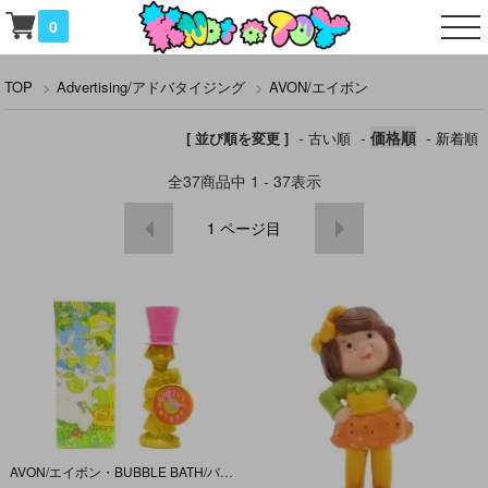
0
TOP
>
Advertising/アドバタイジング
>
AVON/エイボン
-
-
価格順
-
[ 並び順を変更 ]
古い順
新着順
全
37
商品中
1 - 37
表示
1
ページ目
AVON/エイボン・BUBBLE BATH/バブルバス・ボトルのみ 「Mad Hatter/マッドハッター (ALICE IN WONDERLAND/アリスインワンダーランド)」 ダメージ有