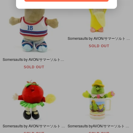
Somersaults by AVON/サマーソルト バイ エイボン・Pals/パルス・ぬいぐるみ 「Tabina/タビナ (Banana/バナナ)」 1986年
SOLD OUT
Somersaults by AVON/サマーソルト・バイ・エイボン・Plush/プラッシュ/ぬいぐるみ 「Zappy/ザッピー (Peanut/ピーナツ)」 1985年・24cm
SOLD OUT
Somersaults by AVON/サマーソルト バイ エイボン・Pals/パルス・ぬいぐるみ 「Tallulah/タルーラー (Tomato/トマト)」 1986年
Somersaults byAVON/サマーソルト バイ エイボン・Mini Pal in Mag/ミニパル イン マグ「HerbyDerby/ハービーダービー(キューカンバー/きゅうり)」1986年