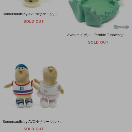
Somersaults by AVON/サマーソルト バイ エイボン・Mini Pal in Mag/ミニパル イン マグ 「Tallulah/タルーラー (Tomato/トマト)」 1986年
SOLD OUT
Avon/エイボン・Terrible Tubbles/テリブル・タブルズ・Soap Dish・Holder/ソープディッシュ・ホルダー/石鹸置き・Monster/モンスター・ソフビフィギュア・70s
SOLD OUT
Somersaults by AVON/サマーソルト・バイ・エイボン・Plush/プラッシュ/ぬいぐるみ 「Zappy/ザッピー＆Zippy/ジッピー2体セット(Peanut/ピーナツ)」 1985年
SOLD OUT