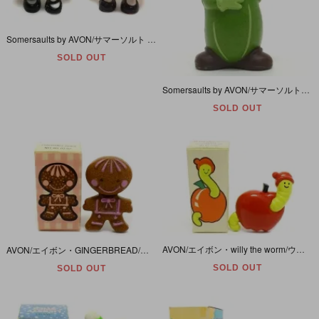
Somersaults by AVON/サマーソルト バイ エイボン・Mini Doll/Miniature/PVCミニフィギュア・Tallulah/タルーラー・Tomato/トマト・1985年
SOLD OUT
Somersaults by AVON/サマーソルト・バイ・エイボン・PVCフィギュア 「Herby Derby/ハービーダービー (キューカンバー/きゅうり)」 1985年
SOLD OUT
AVON/エイボン・willy the worm/ウィリーザワーム/イモムシ・Pin pal/ピンパル/バッジ/ブローチ・Fragrance Glace/フレグランスグラス/練り香水・1974年
AVON/エイボン・GINGERBREAD/ジンジャーマン・Pin pal/ピンパル/バッジ/バッチ/ブローチ・Fragrance Glace/フレグランスグラス/練り香水・1972年
SOLD OUT
SOLD OUT