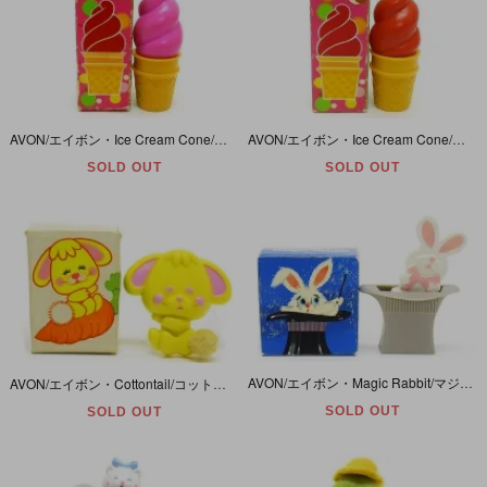
AVON/エイボン・Ice Cream Cone/アイスクリームコーン・LIP POMADE/リップポマード・STRAWBERRY/ストロベリー・ピンク
AVON/エイボン・Ice Cream Cone/アイスクリームコーン・LIP POMADE/リップポマード・CHERRY/チェリー・レッド
SOLD OUT
SOLD OUT
AVON/エイボン・Magic Rabbit/マジックラビット/ウサギ・Pin/ピン/バッジ/バッチ/ブローチ・1975年
AVON/エイボン・Cottontail/コットンテイル/ウサギ・Pin pal/ピンパル/バッジ/バッチ/ブローチ・Fragrance Glace/フレグランスグラス/練り香水・1976年
SOLD OUT
SOLD OUT