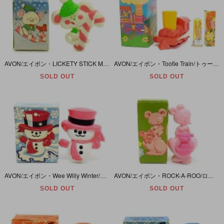
AVON/エイボン・LICKETY STICK MOUSE/リケッティスティックマウス/ネズミ・Pin/ピン/バッジ/バッチ/ブローチ・1974年・クリスマス
AVON/エイボン・Toofie Train/トゥーファイトレイン・汽車・ハミガキセット
SOLD OUT
SOLD OUT
AVON/エイボン・Wee Willy Winter/Snowman/雪だるま・Pin pal/ピンパル/バッジ/ブローチ・Fragrance Glace/フレグランスグラス/練り香水・1974年
AVON/エイボン・ROCK-A-ROO/ロックアルー/カンガルー・Pin pal/ピンパル/バッジ/バッチ/ブローチ・Fragrance Glace/フレグランスグラス/練り香水・1975年
SOLD OUT
SOLD OUT