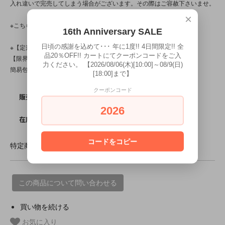
入れ違いで完売してしまう場合がございます。その際はご容赦下さいませ。
×
※こちらの商品は、中古・ヴィンテージ品です。
16th Anniversary SALE
日頃の感謝を込めて･･･ 年に1度!! 4日間限定!! 全
※【定形外対応商品】・【サイズ規格外】です。
品20％OFF!! カートにてクーポンコードをご入
【限界個数】は【5個/点】･【送料】は220～500円です。
力ください。 【2026/08/06(木)[10:00]～08/9(日)
簡易包装です。
[18:00]まで】
クーポンコード
SOLD OUT
販売価格
2026
0
在庫数
コードをコピー
特定商取引法に基づく表記 (返品など)
この商品について問い合わせる
買い物を続ける
お気に入り