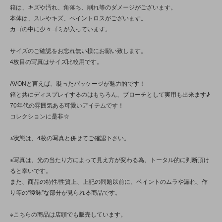
箱は、キズや汚れ、角落ち、削れ等のダメージがございます。
本体は、スレやキズ、ペイントロスがございます。
カゴの中に少々ゴミが入っています。
サイズのご確認をお忘れ無い様にお願い致します。
4枚目の写真はサイズ比較用です。
AVONと言えば、凝ったパッケージが魅力的です！
箱と共にディスプレイするのはもちろん、ブローチとして実用も出来ます♪
70年代の雰囲気ある可愛いアイテムです！
コレクションに是非☆
※状態は、4枚の写真と併せてご確認下さい。
※写真は、光の当たり方によって見え方が変わる為、トータル的に判断頂け
ると幸いです。
また、商品の特性/性質上、上記の問題以前に、ペイントのムラや漏れ、作
り等の“曖昧”な部分が見られる商品です。
※こちらの商品は店頭でも販売しています。