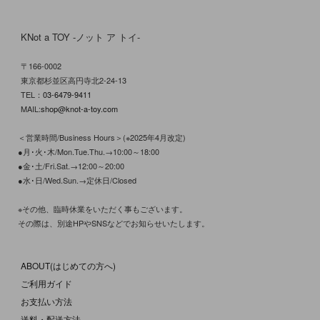
KNot a TOY -ノット ア トイ-
〒166-0002
東京都杉並区高円寺北2-24-13
TEL：
03-6479-9411
MAIL:
shop@knot-a-toy.com
＜営業時間/Business Hours＞(※2025年4月改定)
●月･火･木/Mon.Tue.Thu.→10:00～18:00
●金･土/Fri.Sat.→12:00～20:00
●水･日/Wed.Sun.→定休日/Closed
※その他、臨時休業をいただく事もございます。
その際は、別途HPやSNSなどでお知らせいたします。
ABOUT(はじめての方へ)
ご利用ガイド
お支払い方法
送料・配送方法