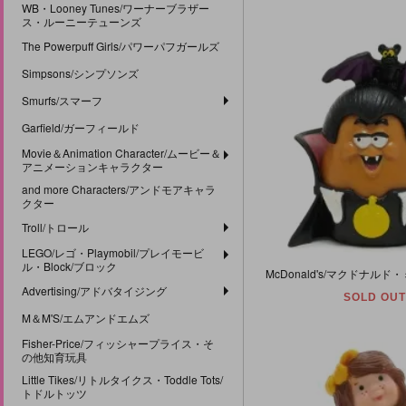
WB・Looney Tunes/ワーナーブラザー
ス・ルーニーテューンズ
The Powerpuff Girls/パワーパフガールズ
Simpsons/シンプソンズ
Smurfs/スマーフ
Garfield/ガーフィールド
Movie＆Animation Character/ムービー＆
アニメーションキャラクター
and more Characters/アンドモアキャラ
クター
Troll/トロール
LEGO/レゴ・Playmobil/プレイモービ
ル・Block/ブロック
Advertising/アドバタイジング
SOLD OUT
M＆M'S/エムアンドエムズ
Fisher-Price/フィッシャープライス・そ
の他知育玩具
Little Tikes/リトルタイクス・Toddle Tots/
トドルトッツ