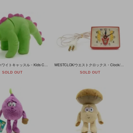
White Castle/ホワイトキャッスル・Kids Castle Meal/キッズキャッスルミール・ソフビフィギュア 「Triassic Take-Aparts・Spine-asaur/恐竜」
WESTCLOX/ウエストクロックス・Clock/クロック・目覚まし機能付き置き時計(コンセント式・120VAC 60Hz 2.5w) 「CLOWN FACE/クラウンフェイス (ピエロ)」 米国製
SOLD OUT
SOLD OUT