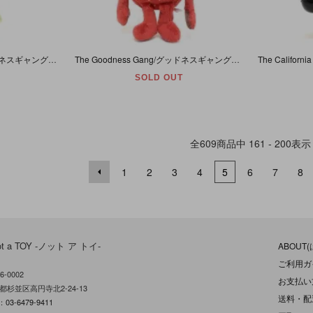
The Goodness Gang/グッドネスギャング・ぬいぐるみ 「Brian Broccoli/ブライアン・ブロッコリー」 目にダメージ有・約31cm
The Goodness Gang/グッドネスギャング・ぬいぐるみ 「Stacey Strawberry/ステイシー・ストロベリー (イチゴ)」 目にしなり跡・約25cm
SOLD OUT
全
609
商品中
161 - 200
表示
1
2
3
4
5
6
7
8
ot a TOY -ノット ア トイ-
ABOUT
ご利用ガ
6-0002
お支払い
都杉並区高円寺北2-24-13
送料・配
L：
03-6479-9411