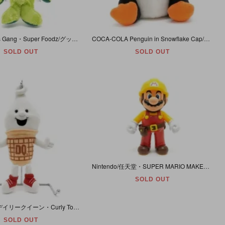
The Goodness Gang・Super Foodz/グッドネスギャング・スーパーフーズ・ぬいぐるみ 「Piers Pea/ピアーズ・ピー(スナップエンドウ)」
COCA-COLA Penguin in Snowflake Cap/コカ・コーラペンギン・イン・スノーフレークキャップ・Bean Bag Plush/ビーンバッグプラッシュ/ぬいぐるみ・1997年
SOLD OUT
SOLD OUT
Nintendo/任天堂・SUPER MARIO MAKER./スーパーマリオメーカー・ビッグアクションフィギュア・TAITO/タイトー・アミューズメント景品「ビルダーマリオ」ハンマー欠品・ダメージ有
SOLD OUT
Dairy Queen/デイリークイーン・Curly Top Plush/カーリートッププラッシュ/ぬいぐるみ・Bean Bag/ビーンバッグ・アイスクリーム/ソフトクリーム・1998年・35cm
SOLD OUT