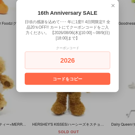
×
16th Anniversary SALE
日頃の感謝を込めて･･･ 年に1度!! 4日間限定!! 全
The Goodness Gang・Super Foodz/グッドネスギャング・スーパーフーズ・Plush/ぬいぐるみ 「Olivia Orange/オリビア・オレンジ」 タグカット
The Goodness Gang・Super Foodz/グッドネスギャング・スーパーフーズ・Plush/ぬいぐるみ 「Mike Mushroom/マイク・マッシュルーム(キノコ)」 タグカット
品20％OFF!! カートにてクーポンコードをご入
SOLD OUT
力ください。 【2026/08/06(木)[10:00]～08/9(日)
[18:00]まで】
クーポンコード
2026
コードをコピー
Afternoon Tea/アフタヌーンティー×MERRYTHOUGHT/メリーソート・Bear/ベア/クマ/テディベア・Plush/プラッシュ/ぬいぐるみ・Ocher/オーカー/黄土色・16cm
HERSHEY'S KISSES/ハーシーズキスチョコ・KURT S. ADLER/カーツアドラー・Bear/ベア/クマ/テディベア・Plush/プラッシュ/ぬいぐるみ・ブラウン・2001年・21cm
SOLD OUT