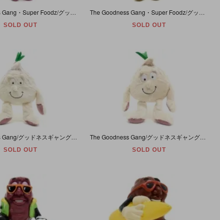
The Goodness Gang・Super Foodz/グッドネスギャング・スーパーフーズ・ぬいぐるみ 「Frank Fig/フランク・フィグ (いちじく)」 目にしなり跡・約31cm・紙タグ有
The Goodness Gang・Super Foodz/グッドネスギャング・スーパーフーズ・ぬいぐるみ 「Mike Mushroom/マイク・マッシュルーム (キノコ) 」 約26cm
SOLD OUT
SOLD OUT
The Goodness Gang/グッドネスギャング・ぬいぐるみ 「Greg Garlic/グレッグ・ガーリック (にんにく)」 目にダメージ有・約25cm(芽除く)
The Goodness Gang/グッドネスギャング・ぬいぐるみ 「Greg Garlic/グレッグ・ガーリック (にんにく)」 目にスレ有・約25cm(芽除く)
SOLD OUT
SOLD OUT