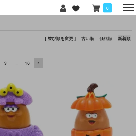
0
[ 並び順を変更 ]
-
古い順
-
価格順
-
新着順
...
9
16