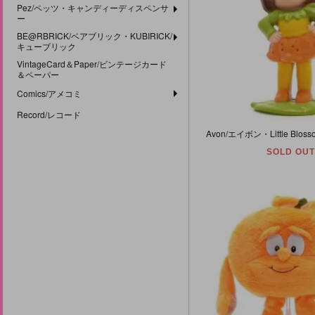
Pez/ペッツ・キャンディーディスペンサ
ー
BE@RBRICK/ベアブリック・KUBIRICK/
キューブリック
VintageCard＆Paper/ビンテージカード
＆ペーパー
Comics/アメコミ
Record/レコード
SOLD OUT