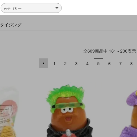
アドバタイジング
全
609
商品中
161 - 200
表示
1
2
3
4
5
6
7
8