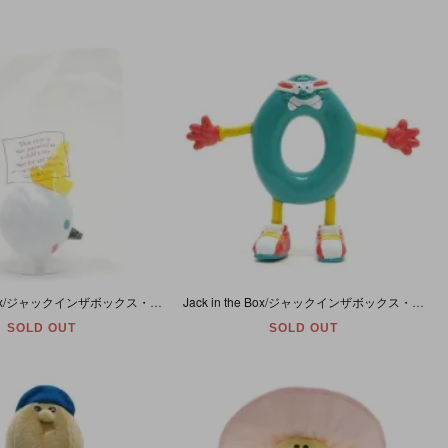
Jack in the Box/ジャックインザボックス・Antenna Topper Ball/アンテナトッパーボール(Standard/スタンダード)・未開封
Jack in the Box/ジャックインザボックス・Bendable PVC Figure/ベンダブルPVCフィギュア 「Ollie O. Ring/オーリーオーリング」
SOLD OUT
SOLD OUT