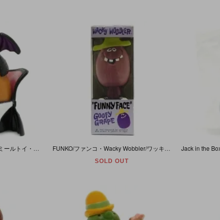
McDonald's/マクドナルド・ミールトイ・Mcnugget Buddies/マックナゲットバディーズ・Halloween/ハロウィン「McNUGGULA/マクナグッラ(ドラキュラ)」1992年
FUNKO/ファンコ・Wacky Wobbler/ワッキーワブラー・バブルヘッド/ボビングヘッド 「FANNY FACE/ファニーフェイス・GOOFY GRAPE/グーフィーグレープ」ヤケ有
SOLD OUT