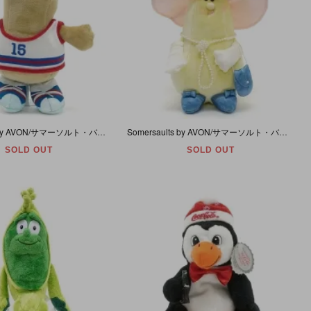
Somersaults by AVON/サマーソルト・バイ・エイボン・Plush/プラッシュ/ぬいぐるみ 「Zappy/ザッピー (Peanut/ピーナツ)」 1985年・24cm
Somersaults by AVON/サマーソルト・バイ・エイボン・Plush/プラッシュ/ぬいぐるみ 「Miss Pear/ミス・ペア (洋梨)」 1985年・21cm
SOLD OUT
SOLD OUT