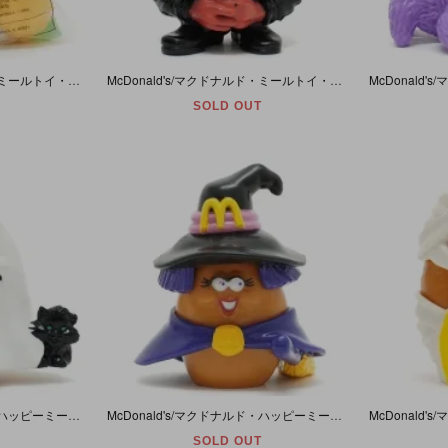
McDonald's/マクドナルド・ミールトイ・Mcnugget Buddies/マックナゲットバディーズ・ハロウィン「FAIRY PRINCESS/フェアリー・プリンセス・＃3」1996年・未開封
McDonald's/マクドナルド・ミールトイ・Mcnugget Buddies/マックナゲットバディーズ・Halloween/ハロウィン 「ROCK STAR/ロックスター・＃2」 1996年
SOLD OUT
McDonald's/マクドナルド・ハッピーミール/ミールトイ・Mcnugget Buddiesマックナゲットバディーズ・Halloweenハロウィン「McBOO/マクブー(オバケ＆黒猫)」1992年
McDonald's/マクドナルド・ハッピーミール/ミールトイ・Mcnugget Buddies/マックナゲットバディーズ・Halloween/ハロウィン「WITCHIE/ウィッチ(魔女)」1992年
SOLD OUT