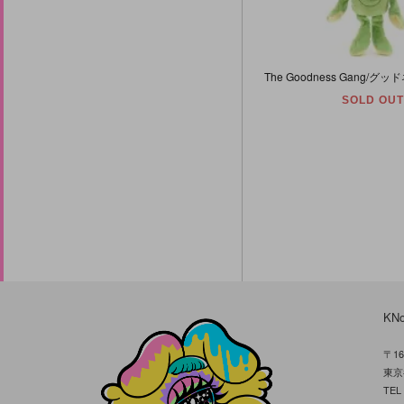
SOLD OUT
KN
〒16
東京
TE