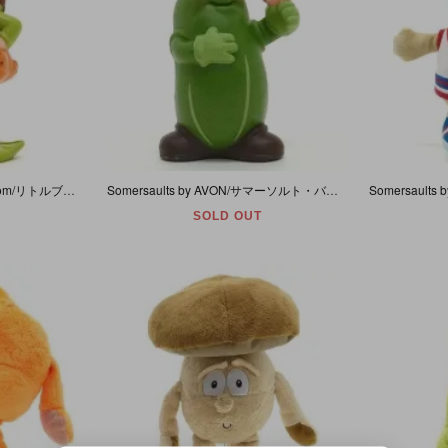
Avon/エイボン・Little Blossom/リトルブロッサム・Mini Doll/ミニドール・PVCフィギュア 「Scamper Lilly/スキャンパーリリー」 書き込み＆塗装ハゲ有
Somersaults by AVON/サマーソルト・バイ・エイボン・PVCフィギュア 「Herby Derby/ハービーダービー (キューカンバー/きゅうり)」 1985年
SOLD OUT