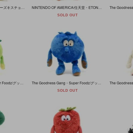
HERSHEY'S KISSES/ハーシーズキスチョコ・Bear/ベア/クマ・Plush/ぬいぐるみ・テディベア・ブラウン・(座った状態で)高さ21cm・K.B. Bros・チョコ欠品
NINTENDO OF AMERICA/任天堂・ETONE/エトネ・BEAN BAG/ビーンバッグ/ぬいぐるみ 「DONKEY KONG/ドンキーコング」 1982年・18cm
SOLD OUT
The Goodness Gang・Super Foodz/グッドネスギャング・スーパーフーズ・ぬいぐるみ 「Anne Apple/アン・アップル (青りんご)」 目にしなり跡・約30cm
The Goodness Gang・Super Foodz/グッドネスギャング・スーパーフーズ・ぬいぐるみ 「Billy Blueberry/ビリー・ブルーベリー」 目にダメージ有・約23cm
SOLD OUT