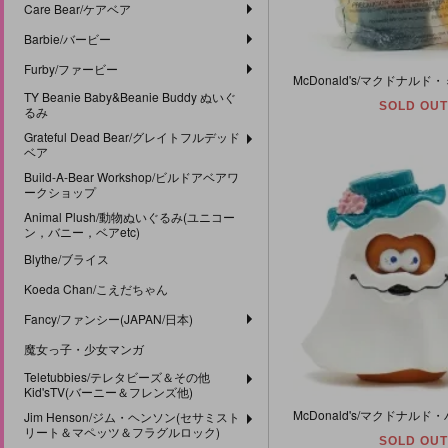
Care Bear/ケアベア
Barbie/バービー
Furby/ファービー
TY Beanie Baby&Beanie Buddy ぬいぐ
SOLD OUT
るみ
Grateful Dead Bear/グレイトフルデッド
ベア
Build-A-Bear Workshop/ビルドアベアワ
ークショップ
Animal Plush/動物ぬいぐるみ(ユニコー
ン，バニー，ベアetc)
Blythe/ブライス
Koeda Chan/こえだちゃん
Fancy/ファンシー(JAPAN/日本)
魔女っ子・少女マンガ
Teletubbies/テレタビーズ＆その他
Kid'sTV(バーニー＆フレンズ他)
Jim Henson/ジム・ヘンソン(セサミスト
リート＆マペッツ＆フラグルロック)
SOLD OUT