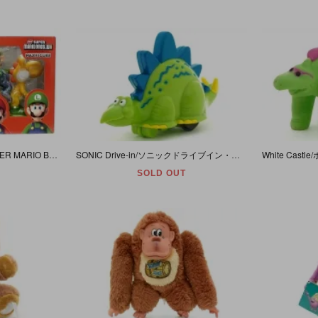
Nintendo/任天堂・New SUPER MARIO BROS. Wii MAX FIGURE/ニュースーパーマリオブラザーズウィーマックスフィギュア・アミューズメント景品・マリオ＆ルイージセット
SONIC Drive-in/ソニックドライブイン・Wacky Pack Kid’s Meal/ワッキーパックキッズミール・プルバックカー風フィギュア「Go-Go Dinos/ゴーゴーディノズ/恐竜」
SOLD OUT