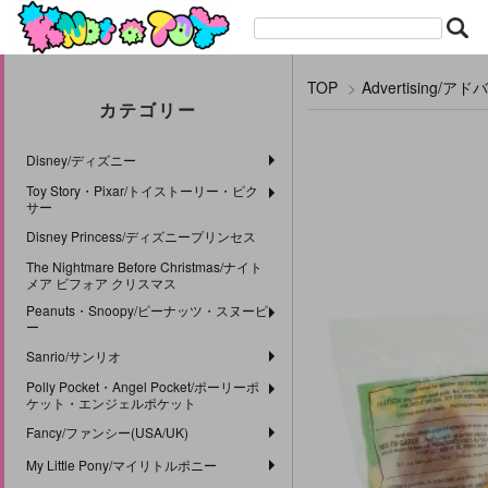
TOP
>
Advertising/
カテゴリー
Disney/ディズニー
Toy Story・Pixar/トイストーリー・ピク
サー
Disney Princess/ディズニープリンセス
The Nightmare Before Christmas/ナイト
メア ビフォア クリスマス
Peanuts・Snoopy/ピーナッツ・スヌーピ
ー
Sanrio/サンリオ
Polly Pocket・Angel Pocket/ポーリーポ
ケット・エンジェルポケット
Fancy/ファンシー(USA/UK)
My Little Pony/マイリトルポニー