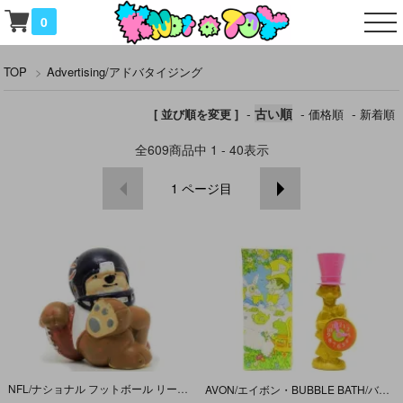
0
TOP
>
Advertising/アドバタイジング
-
古い順
-
-
[ 並び順を変更 ]
価格順
新着順
全
609
商品中
1 - 40
表示
1
ページ目
NFL/ナショナル フットボール リーグ・PVCフィギュア 「CHICAGO BEARS/シカゴ・ベアーズ」 1983年
AVON/エイボン・BUBBLE BATH/バブルバス・ボトルのみ 「Mad Hatter/マッドハッター (ALICE IN WONDERLAND/アリスインワンダーランド)」 ダメージ有