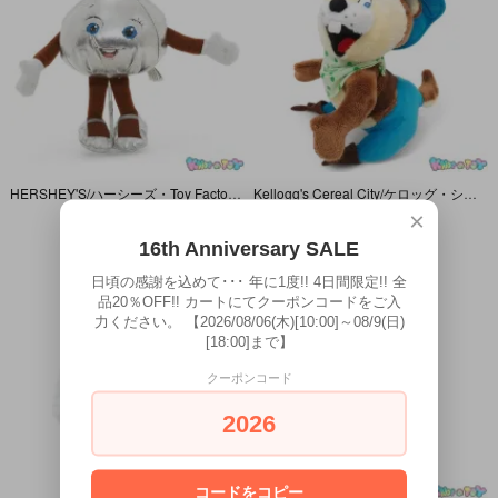
HERSHEY'S/ハーシーズ・Toy Factory/トイファクトリー・Plush/ぬいぐるみ「Kisses Chocolate/キスチョコレート・Girl/ガール」22cm2014年プリントハゲ有
Kellogg's Cereal City/ケロッグ・シリアルシティ・Plush/プラッシュ/ぬいぐるみ「SUGAR PON/シュガーポン・ピーター(Corn Pop・Pete)」21cm・1999年
×
1,870円(税込)
3,850円(税込)
16th Anniversary SALE
日頃の感謝を込めて･･･ 年に1度!! 4日間限定!! 全
品20％OFF!! カートにてクーポンコードをご入
力ください。 【2026/08/06(木)[10:00]～08/9(日)
[18:00]まで】
クーポンコード
2026
コードをコピー