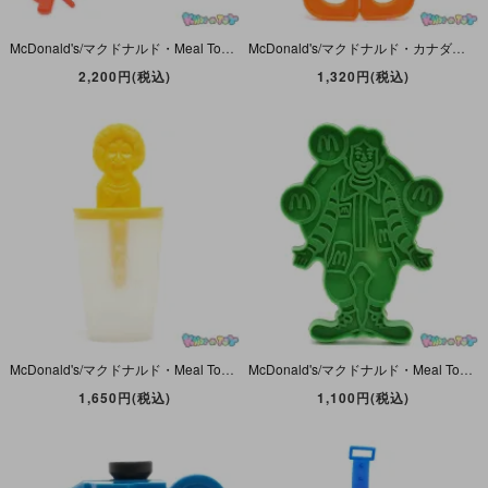
McDonald's/マクドナルド・Meal Toy/ミールトイ 「Tic Tac Mac/ティックタックマック・ロナルド＆グリマス・Tic Tac Toe/三目並べ/○×ゲーム」1981年・USA製
McDonald's/マクドナルド・カナダ・Meal Toyミールトイ「Ronald McDonald/ロナルド・Plastic Scissors/プラスチック・シザーズ/ハサミ・オレンジ」1982年
2,200円(税込)
1,320円(税込)
McDonald's/マクドナルド・Meal Toy/ミールトイ「Ronald McDonald/ロナルド・Icicle Stick/アイシクルスティック/アイスキャンディー・イエロー/黄」1984年
McDonald's/マクドナルド・Meal Toyミールトイ「Ronald McDonald/ロナルドマクドナルド・Cookie Cutter/クッキーカッター・Green/グリーン/緑」1987年
1,650円(税込)
1,100円(税込)