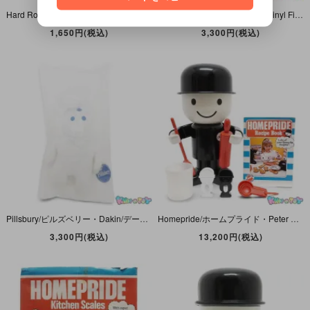
Hard Rock Cafe・Tokyo/ハードロック・カフェ・東京・Herrington's Teddy Bear Club/ヘリントンズ・テディベア・クラブ・ジョイント入りぬいぐるみ・2000年
Pillsbury/ピルズベリー・Soft Vinyl Figure/ソフビフィギュア/ソフビ 「Poppin Fresh/ポッピンフレッシュ・Doughboy/ドゥボーイ」 1971年・帽子刻印無し
1,650円(税込)
3,300円(税込)
Pillsbury/ピルズベリー・Dakin/デーキン・Bean Bag/ビーンバッグ・ぬいぐるみ 「Poppin Fresh/ポッピンフレッシュ・Doughboy/ドゥボーイ」 1997年・袋入り
Homepride/ホームプライド・Peter Pan Playthings/ピーターパン 「Fred the flour grader/フレッド君・Baking Set/ベーキングセット」1979年
3,300円(税込)
13,200円(税込)