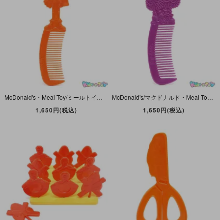
McDonald's・Meal Toy/ミールトイ「Gobblin Groomer/ゴブリン・グルーマー(Fry Kids/フライキッズ)・Comb/コーム・Orange/オレンジ」1981年・キズ有
McDonald's/マクドナルド・Meal Toy/ミールトイ「Fry Kids/フライキッズ (Fry Guy&Girl/フライガイ＆ガール)・Comb/コーム・Purple/パープル」1988年
1,650円(税込)
1,650円(税込)