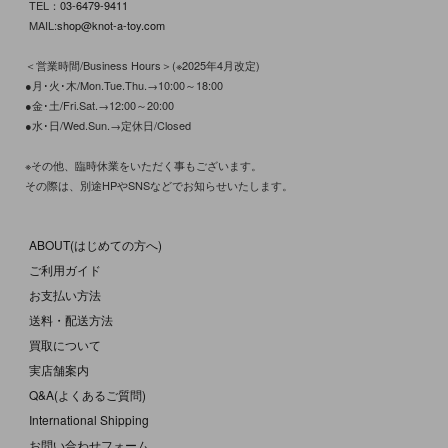
TEL：
03-6479-9411
MAIL:
shop@knot-a-toy.com
＜営業時間/Business Hours＞(※2025年4月改定)
●月･火･木/Mon.Tue.Thu.→10:00～18:00
●金･土/Fri.Sat.→12:00～20:00
●水･日/Wed.Sun.→定休日/Closed
※その他、臨時休業をいただく事もございます。
その際は、別途HPやSNSなどでお知らせいたします。
ABOUT(はじめての方へ)
ご利用ガイド
お支払い方法
送料・配送方法
買取について
実店舗案内
Q&A(よくあるご質問)
International Shipping
お問い合わせフォーム