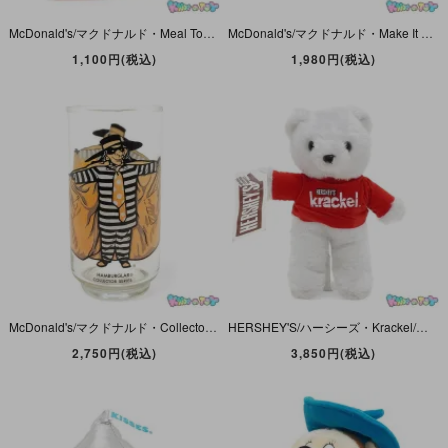
McDonald's/マクドナルド・Meal Toy/ミールトイ 「STENCILS&CRAYONS/ステンシル＆クレヨンズ・Grimace/グリマス」 1986年・未開封/一部袋破れ
McDonald's/マクドナルド・Make It Mac Tonight/メイク・イット・マックトゥナイト・Sun Glasses/サングラス・1987年・スレ/キズ＆歪み有
1,100円(税込)
1,980円(税込)
McDonald's/マクドナルド・Collector Series/コレクターシリーズ・Glass/グラス 「Hamburglar/ハンバグラー」
HERSHEY'S/ハーシーズ・Krackel/クラックル(チョコレートバー)・ACME/アクメ・Bear/ベア/クマ/テディベア・Plush/プラッシュ/ぬいぐるみ・ホワイト×レッド・1989年
2,750円(税込)
3,850円(税込)