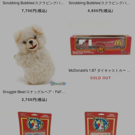
Scrubbing Bubbles/スクラビングバブル・Dow Brands/ダウ・Promo/プロモ・Ceramic Coin Bank/セラミック・コインバンク/陶器製貯金箱・1992年・外箱付
Scrubbing Bubbles/スクラビングバブル・Dow Brands/ダウ・Squeaky Toy/スクイーキートイ/笛入りソフビフィギュア/Sofvi Figure・1990年版
7,700円(税込)
4,950円(税込)
McDonald's 1:87 ダイキャストカー 「RACING TEAM TRANSPORTER/マクドナルド レーシング トレーラー」
SOLD OUT
Snuggle Bear/スナッグルベア・FaFa/ファーファ・RUSS/ラス・Clip-On Doll/クリップオンドール・Plush/プラッシュ/ぬいぐるみ/人形・Bear/くま・クリップに難有
2,750円(税込)