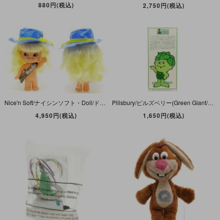
880円(税込)
2,750円(税込)
Nice'n Soft/ナイシンソフト・Doll/ドール/人形・80年代
Pillsbury/ピルズベリー(Green Giant/グリーンジャイアント) 「Little Sprout/リトルスプラウト・組み立て式ペーパーポップ広告・店舗/店頭用販促物・非売品」 1999年
4,950円(税込)
1,650円(税込)