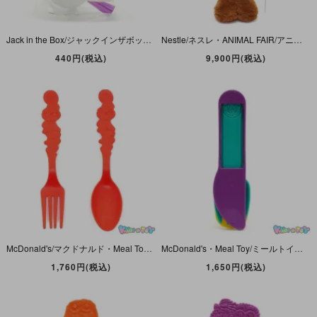
Jack in the Box/ジャックインザボックス・Antenna Topper Ball/アンテナトッパーボール・2000/Millennium/ミレニアム・未開封
Nestle/ネスレ・ANIMAL FAIR/アニマルフェア・Plush/ぬいぐるみ「Quik Bunny/クイックバニー(Nesquik Bunny/ネスクイックバニー)」1977年・40-60cm
440円(税込)
9,900円(税込)
McDonald's/マクドナルド・Meal Toy/ミールトイ 「Plastic Cutlery/プラスチック・カトラリー・フォーク＆スプーンセット・フライキッズ/フライガイ＆ベア」 1986年
McDonald's・Meal Toy/ミールトイ・Camp McDonaldland/キャンプ・マクドナルドランド「プラスチックカトラリー・ナイフ＆フォーク＆スプーンセット・フライキッズ」1989年
1,760円(税込)
1,650円(税込)