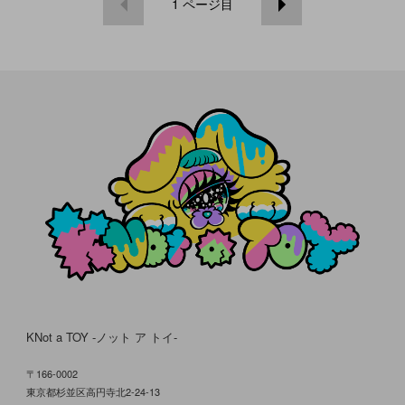
1
ページ目
KNot a TOY -ノット ア トイ-
〒166-0002
東京都杉並区高円寺北2-24-13