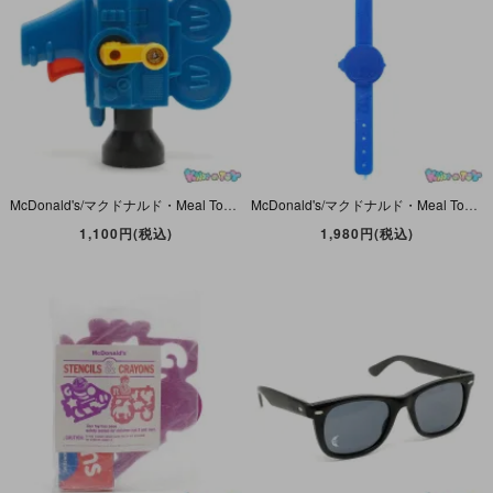
McDonald's/マクドナルド・Meal Toy/ミールトイ 「Makin’ Movies Camera/メイキング・ムービーズ・カメラ」 1993年・ダメージ有
McDonald's/マクドナルド・Meal Toy/ミールトイ「Ronald/ロナルド・Secret Stash Wrist Watch Coin Holder/腕時計型コインホルダー・ブルー/青」
1,100円(税込)
1,980円(税込)