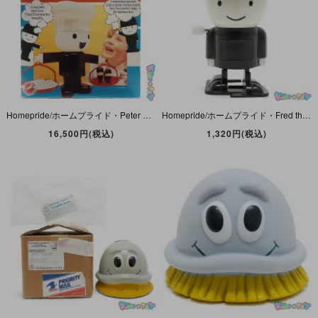
Homepride/ホームプライド・Peter Pan Playthings/ピーターパン「Tom/トム君 (Fred/フレッド君)・Kitchen Scales/キッチンスケール/天秤/はかり」難有
Homepride/ホームプライド・Fred the flour grader/フレッド君“風”・Wind-Up Toy/ゼンマイ式トコトコフィギュア・ダメージ有
16,500円(税込)
1,320円(税込)