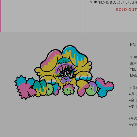
SOLD OUT
KN
〒16
東京
TE
MAIL
＜営業
●月･火
●金･土
●水･
※そ
その