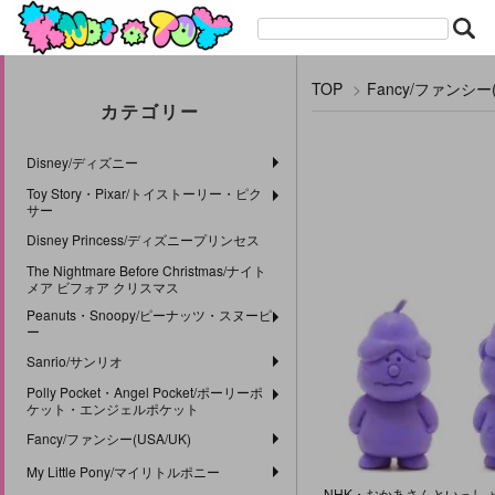
TOP
>
Fancy/ファンシー(
カテゴリー
Disney/ディズニー
Toy Story・Pixar/トイストーリー・ピク
サー
Disney Princess/ディズニープリンセス
The Nightmare Before Christmas/ナイト
メア ビフォア クリスマス
Peanuts・Snoopy/ピーナッツ・スヌーピ
ー
Sanrio/サンリオ
Polly Pocket・Angel Pocket/ポーリーポ
ケット・エンジェルポケット
Fancy/ファンシー(USA/UK)
My Little Pony/マイリトルポニー