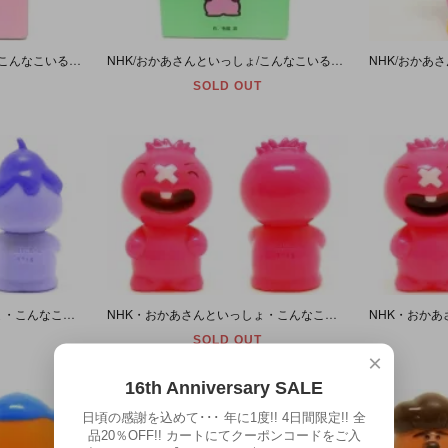
NHK/おかあさんといっしょ/こんなこいるかな⑧「がんばりやの がんがん」絵本
NHK/おかあさんといっしょ/こんなこいるかな⑨「まねっこの まねりん」絵本
SOLD OUT
NHK・おかあさんといっしょ・こんなこいるかな・ソフビ人形 「こわがりやの ぶるる」 1986年
NHK・おかあさんといっしょ・こんなこいるかな・ソフビ人形 「いたずらっこのたずら」 1986年・A
SOLD OUT
×
16th Anniversary SALE
日頃の感謝を込めて･･･ 年に1度!! 4日間限定!! 全
品20％OFF!! カートにてクーポンコードをご入