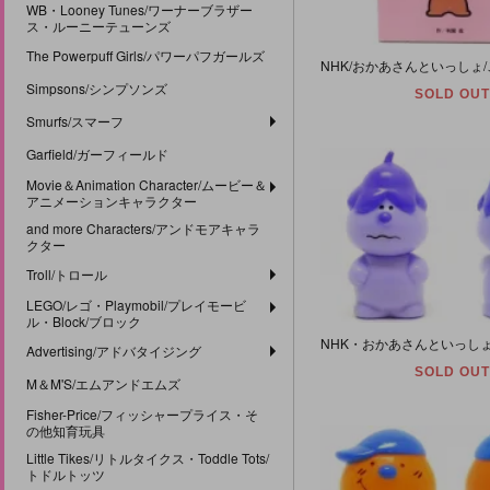
WB・Looney Tunes/ワーナーブラザー
ス・ルーニーテューンズ
The Powerpuff Girls/パワーパフガールズ
Simpsons/シンプソンズ
SOLD OUT
Smurfs/スマーフ
Garfield/ガーフィールド
Movie＆Animation Character/ムービー＆
アニメーションキャラクター
and more Characters/アンドモアキャラ
クター
Troll/トロール
LEGO/レゴ・Playmobil/プレイモービ
ル・Block/ブロック
Advertising/アドバタイジング
SOLD OUT
M＆M'S/エムアンドエムズ
Fisher-Price/フィッシャープライス・そ
の他知育玩具
Little Tikes/リトルタイクス・Toddle Tots/
トドルトッツ