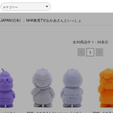
JAPAN/日本)
>
NHK教育TV/おかあさんといっしょ
全
30
商品中
1 - 30
表示
1
NHK・おかあさんといっしょ・こんなこいるかな・ポリ塩化ビニル(PVC)人形 「こわがりやの ぶるる」
NHK・おかあさんといっしょ・こんなこいるかな・ポリ塩化ビニル(PVC)人形 「いたずらっこのたずら」