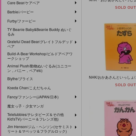
Care Bear/ケアベア
SOLD OUT
Barbie/バービー
Furby/ファービー
TY Beanie Baby&Beanie Buddy ぬいぐ
るみ
Grateful Dead Bear/グレイトフルデッド
ベア
Build-A-Bear Workshop/ビルドアベアワ
ークショップ
Animal Plush/動物ぬいぐるみ(ユニコー
ン，バニー，ベアetc)
Blythe/ブライス
SOLD OUT
Koeda Chan/こえだちゃん
Fancy/ファンシー(JAPAN/日本)
魔女っ子・少女マンガ
Teletubbies/テレタビーズ＆その他
Kid'sTV(バーニー＆フレンズ他)
Jim Henson/ジム・ヘンソン(セサミスト
リート＆マペッツ＆フラグルロック)