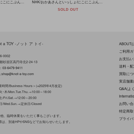
NHK/おかあさんといっしょ/にこにこぷん「ぴっころ」ソフビ製貯金箱/三井銀行
NHK/おかあさんといっしょ/にこにこぷん「じゃじゃまる・ぴっころ・ぽろり」笛入りソフビ３体セット
SOLD OUT
ot a TOY -ノット ア トイ-
ABOUT
ご利用ガ
6-0002
お支払い
都杉並区高円寺北2-24-13
送料・配
L：
03-6479-9411
買取につ
:
shop@knot-a-toy.com
実店舗案
時間/Business Hours＞(※2025年4月改定)
Q&A(よ
･木/Mon.Tue.Thu.→10:00～18:00
Internati
/Fri.Sat.→12:00～20:00
お問い合
日/Wed.Sun.→定休日/Closed
特定商取
の他、臨時休業をいただく事もございます。
プライバ
際は、別途HPやSNSなどでお知らせいたします。