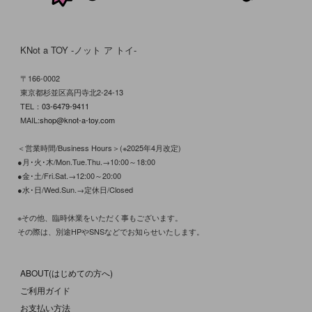
KNot a TOY -ノット ア トイ-
〒166-0002
東京都杉並区高円寺北2-24-13
TEL：
03-6479-9411
MAIL:
shop@knot-a-toy.com
＜営業時間/Business Hours＞(※2025年4月改定)
●月･火･木/Mon.Tue.Thu.→10:00～18:00
●金･土/Fri.Sat.→12:00～20:00
●水･日/Wed.Sun.→定休日/Closed
※その他、臨時休業をいただく事もございます。
その際は、別途HPやSNSなどでお知らせいたします。
ABOUT(はじめての方へ)
ご利用ガイド
お支払い方法