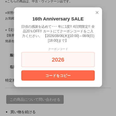
※こちらの商品は、中古・ヴィンテージ品です。
×
※状態など分かり辛い点、気になる点、不明点がございましたら、
お気軽にお問い合わせ下さい。
16th Anniversary SALE
日頃の感謝を込めて･･･ 年に1度!! 4日間限定!! 全
※【定形外対応商品】・【サイズ規格外】です。
品20％OFF!! カートにてクーポンコードをご入
【限界個数】は【5個/点】･【送料】は200～500円です。
力ください。 【2026/08/06(木)[10:00]～08/9(日)
[18:00]まで】
簡易包装です。
クーポンコード
SOLD OUT
販売価格
2026
0
在庫数
コードをコピー
特定商取引法に基づく表記 (返品など)
この商品について問い合わせる
買い物を続ける