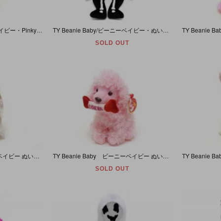
TY Beanie Baby/ビーニーベイビー・Pinkys・ぬいぐるみ・ハムスター・Rosa/ローザ・ピンク・キークリップ付き
TY Beanie Baby/ビーニーベイビー・ぬいぐるみ・クマ・Boneses/ボーネセズ【誕生日/3月3日】Halloween/ハロウィーン/ハロウィン・タグ無し
SOLD OUT
TY Beanie Baby ビーニーベイビー ぬいぐるみ プードル ホワイト L'amore
TY Beanie Baby ビーニーベイビー ぬいぐるみ プードル ピンク Pup-In-Love
SOLD OUT