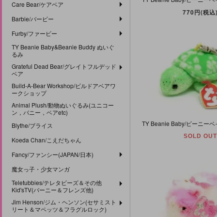
Care Bear/ケアベア
770円(税込
Barbie/バービー
Furby/ファービー
TY Beanie Baby&Beanie Buddy ぬいぐ
るみ
Grateful Dead Bear/グレイトフルデッド
ベア
Build-A-Bear Workshop/ビルドアベアワ
ークショップ
Animal Plush/動物ぬいぐるみ(ユニコー
ン，バニー，ベアetc)
Blythe/ブライス
SOLD OUT
Koeda Chan/こえだちゃん
Fancy/ファンシー(JAPAN/日本)
魔女っ子・少女マンガ
Teletubbies/テレタビーズ＆その他
Kid'sTV(バーニー＆フレンズ他)
Jim Henson/ジム・ヘンソン(セサミスト
リート＆マペッツ＆フラグルロック)