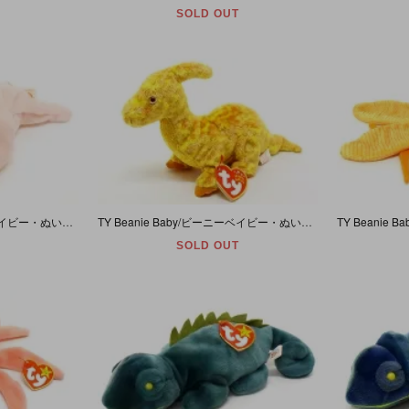
SOLD OUT
TY Beanie Baby/ビーニーベイビー・ぬいぐるみ・ブタ・Squealer・パステルピンク【誕生日/4月23日】
TY Beanie Baby/ビーニーベイビー・ぬいぐるみ・ダイナソー/恐竜・Tooter・イエロー【誕生日/4月17日】
SOLD OUT