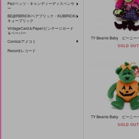
Pez/ペッツ・キャンディーディスペンサ
ー
BE@RBRICK/ベアブリック・KUBIRICK/
キューブリック
VintageCard＆Paper/ビンテージカード
＆ペーパー
Comics/アメコミ
SOLD OUT
Record/レコード
SOLD OUT