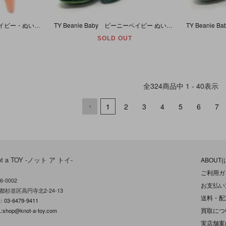
TY Beanie Baby/ビーニーベイビー・ぬいぐるみ・タコ・Inky【誕生日/11月29日】A
TY Beanie Baby ビーニーベイビー ぬいぐるみ イグアナ Iggy グリーン 【誕生日/8月12日】
SOLD OUT
全
324
商品中
1 - 40
表示
1
2
3
4
5
6
7
ot a TOY -ノット ア トイ-
ABOUT
ご利用ガ
6-0002
お支払い
都杉並区高円寺北2-24-13
送料・配
L：
03-6479-9411
買取につ
:
shop@knot-a-toy.com
実店舗案