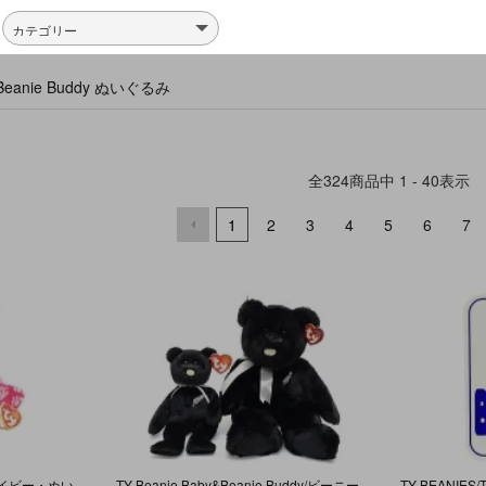
y&Beanie Buddy ぬいぐるみ
全
324
商品中
1 - 40
表示
1
2
3
4
5
6
7
TY Beanie Baby/ビーニーベイビー・ぬいぐるみ・フラミンゴ・Tiki/ティキ・ピンク【誕生日/4月7日】
TY Beanie Baby&Beanie Buddy/ビーニーベイビー&ビーニーバディ・ぬいぐるみ2体セット・クマ ・Ferny・ブラック・ニュージーランド【誕生日/2月6日】