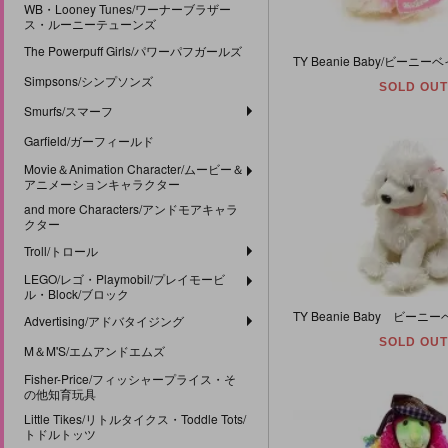
WB・Looney Tunes/ワーナーブラザー
ス・ルーニーテューンズ
The Powerpuff Girls/パワーパフガールズ
Simpsons/シンプソンズ
SOLD OUT
Smurfs/スマーフ
Garfield/ガーフィールド
Movie＆Animation Character/ムービー＆
アニメーションキャラクター
and more Characters/アンドモアキャラ
クター
Troll/トロール
LEGO/レゴ・Playmobil/プレイモービ
ル・Block/ブロック
Advertising/アドバタイジング
SOLD OUT
M＆M'S/エムアンドエムズ
Fisher-Price/フィッシャープライス・そ
の他知育玩具
Little Tikes/リトルタイクス・Toddle Tots/
トドルトッツ