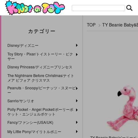
TOP
>
TY Beanie Bab
カテゴリー
Disney/ディズニー
Toy Story・Pixar/トイストーリー・ピク
サー
Disney Princess/ディズニープリンセス
The Nightmare Before Christmas/ナイト
メア ビフォア クリスマス
Peanuts・Snoopy/ピーナッツ・スヌーピ
ー
Sanrio/サンリオ
Polly Pocket・Angel Pocket/ポーリーポ
ケット・エンジェルポケット
Fancy/ファンシー(USA/UK)
My Little Pony/マイリトルポニー