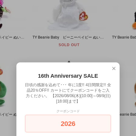
TY Beanie Baby ビーニーベイビー ぬいぐるみ 魔女 Scary ［Halloween ハロウィーン ハロウィン］
TY Beanie Baby ビーニーベイビー ぬいぐるみ ゴースト Sheets ［Halloween ハロウィーン ハロウィン］
SOLD OUT
×
16th Anniversary SALE
日頃の感謝を込めて･･･ 年に1度!! 4日間限定!! 全
品20％OFF!! カートにてクーポンコードをご入
力ください。 【2026/08/06(木)[10:00]～08/9(日)
[18:00]まで】
クーポンコード
TY Beanie Baby ビーニーベイビー ぬいぐるみ クマ Tricky ジャックオーランタン ［Halloween ハロウィーン ハロウィン］
TY Beanie Baby ビーニーベイビー ぬいぐるみ クマ Decade 衣装付き
2026
SOLD OUT