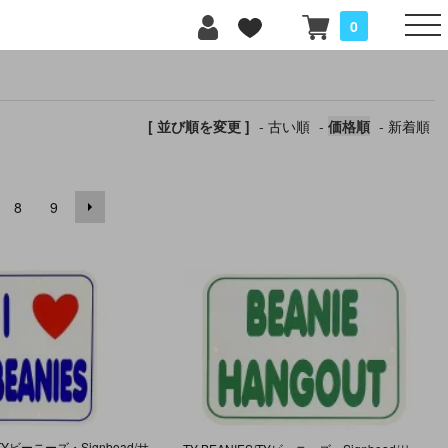
0
[ 並び順を変更 ]
-
古い順
-
価格順
-
新着順
8
9
TY BEANIES/TYビーニーズ・Signboad/サインボード/看板・I LOVE BEANIES・縦/約29.7cm 横/約22cm