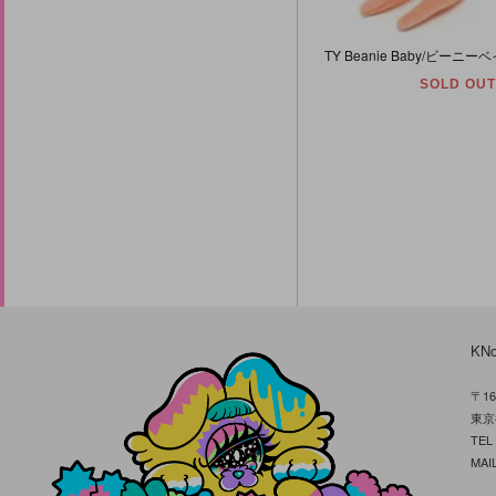
SOLD OUT
KN
〒16
東京
TE
MAIL