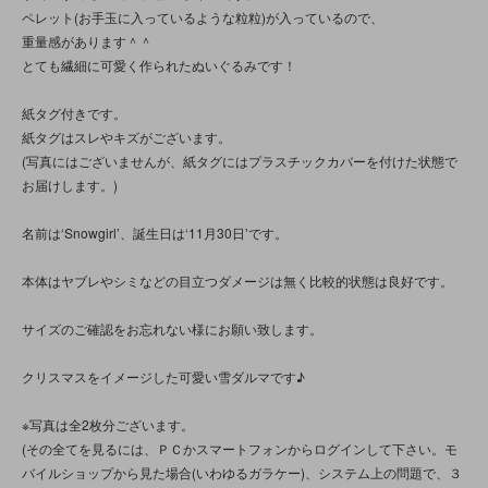
ペレット(お手玉に入っているような粒粒)が入っているので、
重量感があります＾＾
とても繊細に可愛く作られたぬいぐるみです！
紙タグ付きです。
紙タグはスレやキズがございます。
(写真にはございませんが、紙タグにはプラスチックカバーを付けた状態で
お届けします。)
名前は‘Snowgirl’、誕生日は‘11月30日’です。
本体はヤブレやシミなどの目立つダメージは無く比較的状態は良好です。
サイズのご確認をお忘れない様にお願い致します。
クリスマスをイメージした可愛い雪ダルマです♪
※写真は全2枚分ございます。
(その全てを見るには、ＰＣかスマートフォンからログインして下さい。モ
バイルショップから見た場合(いわゆるガラケー)、システム上の問題で、３