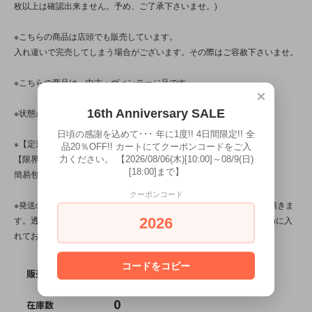
枚以上は確認出来ません。予め、ご了承下さいませ。)
※こちらの商品は店頭でも販売しています。
入れ違いで完売してしまう場合がございます。その際はご容赦下さいませ。
※こちらの商品は、中古・ヴィンテージ品です。
×
16th Anniversary SALE
※状態が気になる方は、お気軽にお問い合わせ下さい！
日頃の感謝を込めて･･･ 年に1度!! 4日間限定!! 全
※【定形外対応商品】・【サイズ規格外】です。
品20％OFF!! カートにてクーポンコードをご入
【限界個数】は【2個/点】･【送料】は340～500円です。
力ください。 【2026/08/06(木)[10:00]～08/9(日)
[18:00]まで】
簡易包装です。
クーポンコード
※発送の際、ぬいぐるみはプチプチ(エアパッキン/緩衝材)を省かせて頂きま
す。透明袋(ＯＰＰ袋)に本体を入れ、紙袋(場合によってはダンボール)に入
2026
れてお送り致します。
コードをコピー
SOLD OUT
販売価格
0
在庫数