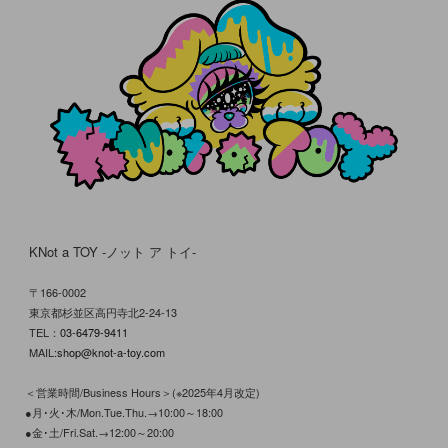
KNot a TOY -ノット ア トイ-
〒166-0002
東京都杉並区高円寺北2-24-13
TEL：
03-6479-9411
MAIL:
shop@knot-a-toy.com
＜営業時間/Business Hours＞(※2025年4月改定)
●月･火･木/Mon.Tue.Thu.→10:00～18:00
●金･土/Fri.Sat.→12:00～20:00