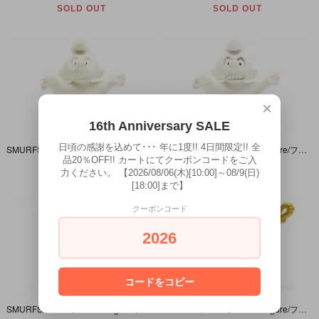
SOLD OUT
SOLD OUT
×
16th Anniversary SALE
日頃の感謝を込めて･･･ 年に1度!! 4日間限定!! 全
SMURFS/スマーフ・PVC Figure/フィギュア・Halloween Series/ハロウィンシリーズ 「スマーフ・Ghost/ゴースト・オバケ」 20542・China/中国
SMURFS/スマーフ・PVC Figure/フィギュア・Halloween Series/ハロウィンシリーズ 「スマーフ・Ghost/ゴースト・オバケ」 20542・Germany/ドイツ
品20％OFF!! カートにてクーポンコードをご入
SOLD OUT
SOLD OUT
力ください。 【2026/08/06(木)[10:00]～08/9(日)
[18:00]まで】
クーポンコード
2026
コードをコピー
SMURFS/スマーフ・PVC Figure/フィギュア・Halloween Series/ハロウィンシリーズ 「スマーフ・Dracula/ドラキュラ・吸血鬼」 20541
SMURFS/スマーフ・PVC Figure/フィギュア・Soccer Team Series/サッカーチームシリーズ 「スマーフ・President/プレジデント・監督」 20532