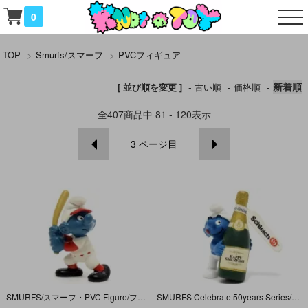
0
TOP
>
Smurfs/スマーフ
>
PVCフィギュア
-
-
-
新着順
[ 並び順を変更 ]
古い順
価格順
全
407
商品中
81 - 120
表示
3
ページ目
SMURFS/スマーフ・PVC Figure/フィギュア 「スマーフ・Silan/シラン(Henkel/ヘンケル)・Baseball Batter/ベースボールバッター・野球/打者」 20129
SMURFS Celebrate 50years Series/スマーフ生誕50周年記念シリーズ・PVC Figure/フィギュア 「スマーフ・Bottle/ボトル/シャンパン」 20708