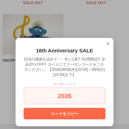
SOLD OUT
SOLD OUT
×
16th Anniversary SALE
日頃の感謝を込めて･･･ 年に1度!! 4日間限定!! 全
SMURFS/スマーフ・PVCフィギュア 「猛獣使い」 20115
品20％OFF!! カートにてクーポンコードをご入
SOLD OUT
力ください。 【2026/08/06(木)[10:00]～08/9(日)
[18:00]まで】
クーポンコード
全
407
商品中
401 - 407
表示
2026
11
ページ目
コードをコピー