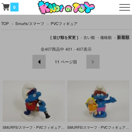
0
TOP
>
Smurfs/スマーフ
>
PVCフィギュア
-
-
-
新着順
[ 並び順を変更 ]
古い順
価格順
全
407
商品中
401 - 407
表示
11
ページ目
SMURFS/スマーフ・PVCフィギュア 「クラリネット」 20486
SMURFS/スマーフ・PVCフィギュア 「赤ちゃんと人形」 20446