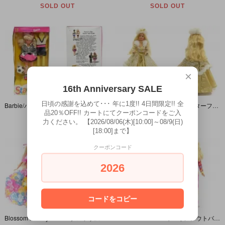
SOLD OUT
SOLD OUT
×
16th Anniversary SALE
日頃の感謝を込めて･･･ 年に1度!! 4日間限定!! 全
Barbie/バービー・Party'n Play Stacie/パーティーアンドプレイステイシー・1992年【パッケージダメージ】
Winter Fantasy Barbie/ウィンターファンタジーバービー・ドール本体のみ・1995年
品20％OFF!! カートにてクーポンコードをご入
SOLD OUT
SOLD OUT
力ください。 【2026/08/06(木)[10:00]～08/9(日)
[18:00]まで】
クーポンコード
2026
コードをコピー
Blossom Beauty Barbie/ブロッサムビューティーバービー・ドール本体のみ・1996年
Workin' out Barbie/ワーキンアウトバービー・ドール本体のみ・1996年