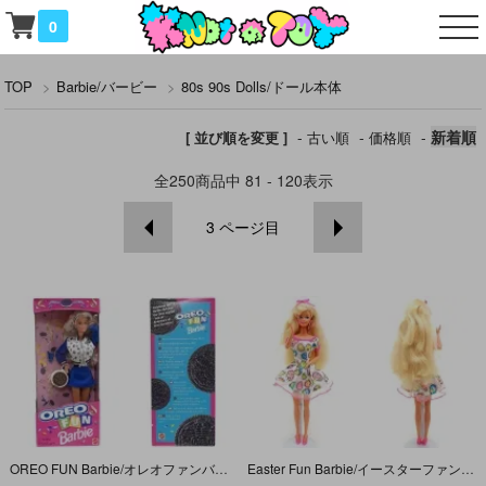
0
TOP
>
Barbie/バービー
>
80s 90s Dolls/ドール本体
-
-
-
新着順
[ 並び順を変更 ]
古い順
価格順
全
250
商品中
81 - 120
表示
3
ページ目
OREO FUN Barbie/オレオファンバービー・1997年
Easter Fun Barbie/イースターファンバービー・1993年・本体のみ