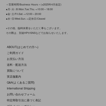
＜営業時間/Business Hours＞(※2025年4月改定)
●月･火･木/Mon.Tue.Thu.→10:00～18:00
●金･土/Fri.Sat.→12:00～20:00
●水･日/Wed.Sun.→定休日/Closed
※その他、臨時休業をいただく事もございます。
その際は、別途HPやSNSなどでお知らせいたします。
ABOUT(はじめての方へ)
ご利用ガイド
お支払い方法
送料・配送方法
買取について
実店舗案内
Q&A(よくあるご質問)
International Shipping
お問い合わせフォーム
特定商取引法に基づく表記
プライバシーポリシー