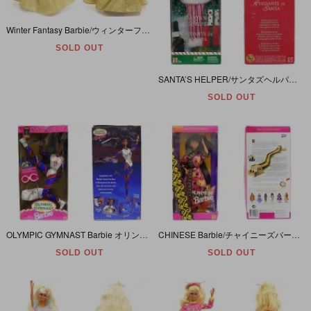
Winter Fantasy Barbie/ウィンターファンタジーバービー・ドール本体のみ・1995年
SOLD OUT
SANTA’S HELPER/サンタズヘルパー・Holiday/ホリデー・Christmas/クリスマス・2004年
SOLD OUT
OLYMPIC GYMNAST Barbie オリンピックジムナストバービー 体操選手 黒人 Atlanta アトランタ 1995年
CHINESE Barbie/チャイニーズバービー・Dolls of the World Collection/ワールドコレクション・1993年
SOLD OUT
SOLD OUT