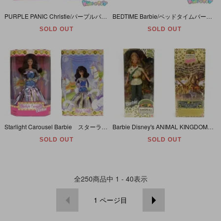
PURPLE PANIC Christie/パープルパニッククリスティ・Barbie/バービー・African American/アフリカンアメリカン・黒人・1997年
BEDTIME Barbie/ベッドタイムバービー・Soft Body/ソフトボディ・ぬいぐるみ・1993年・MATTEL 【開封・パッケージダメージ】
SOLD OUT
SOLD OUT
Starlight Carousel Barbie スターライトカルーセルバービー K・B Toys ケービートイズ限定 1997年
Barbie Disney's ANIMAL KINGDOM ディズニー・アニマルキングダム 1998年
SOLD OUT
SOLD OUT
全
250
商品中
1 - 40
表示
1
ページ目