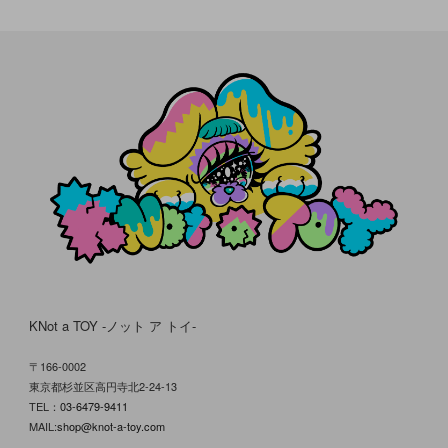
KNot a TOY -ノット ア トイ-
〒166-0002
東京都杉並区高円寺北2-24-13
TEL：
03-6479-9411
MAIL:
shop@knot-a-toy.com