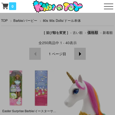
0
TOP
>
Barbie/バービー
>
80s 90s Dolls/ドール本体
-
-
価格順
-
[ 並び順を変更 ]
古い順
新着順
全
250
商品中
1 - 40
表示
1
ページ目
Easter Surprise Barbie/イースターサプライズバービー・1998年