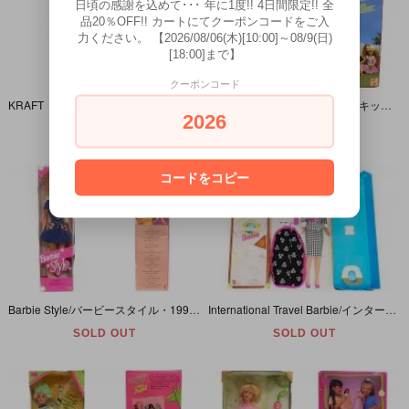
日頃の感謝を込めて･･･ 年に1度!! 4日間限定!! 全
品20％OFF!! カートにてクーポンコードをご入
力ください。 【2026/08/06(木)[10:00]～08/9(日)
[18:00]まで】
クーポンコード
KRAFT TREASURES Barbie クラフト バービー 1992年
Pet Pals Skipper/ペットパルスキッパー・1991年・パーツ欠品有り/パッケージダメージ
2026
SOLD OUT
SOLD OUT
コードをコピー
Barbie Style/バービースタイル・1997年
International Travel Barbie/インターナショナルトラベルバービー・1995年・開封/欠品有り
SOLD OUT
SOLD OUT