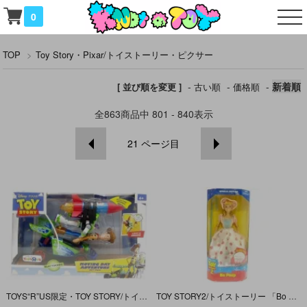
0
TOP
>
Toy Story・Pixar/トイストーリー・ピクサー
-
-
-
新着順
[ 並び順を変更 ]
古い順
価格順
全
863
商品中
801 - 840
表示
21
ページ目
TOYS“R”US限定・TOY STORY/トイストーリー 「MOVING DAY ADVENTURE GIFT PACK/ウッディ＆バズ＆ＲＣ」
TOY STORY2/トイストーリー 「Bo Peep SPECIAL EDITION/ボーピープ スペシャルエディション」