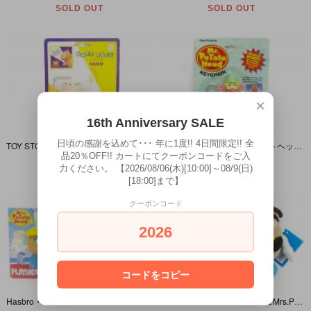
SOLD OUT
SOLD OUT
×
16th Anniversary SALE
日頃の感謝を込めて･･･ 年に1度!! 4日間限定!! 全
TOY STORY 「HAMM/ハム・SOFT DOOLL/ソフトドール」
Mr.Potato Head/ミスターポテトヘッド・KEYCHAIN/キーチェーン
品20％OFF!! カートにてクーポンコードをご入
SOLD OUT
SOLD OUT
力ください。 【2026/08/06(木)[10:00]～08/9(日)
[18:00]まで】
クーポンコード
2026
コードをコピー
Hasbro・PLAYSKOOL 「Mrs.Potato Head/ミセスポテトヘッド・ミニフィギュア」
Hasbro・PLAYSKOOL 「Mr.＆Mrs.Potato Head/ミスター＆ミセスポテトヘッド プラッシュ/ぬいぐるみセット」