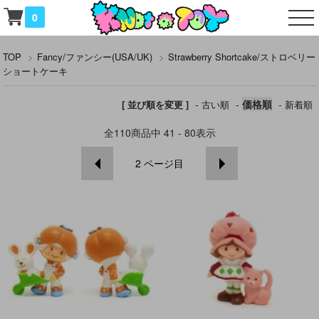
0
TOP
>
Fancy/ファンシー(USA/UK)
>
Strawberry Shortcake/ストロベリー
ショートケーキ
-
-
価格順
-
[ 並び順を変更 ]
古い順
新着順
全
110
商品中
41 - 80
表示
2
ページ目