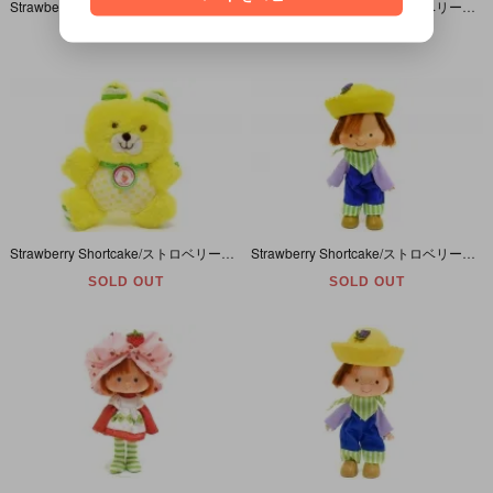
Strawberry Shortcake/ストロベリーショートケーキ・Doll/ドール/人形・Sweet Beats Pop・2014年・フランス語パッケージ
Strawberry Shortcake/ストロベリーショートケーキ・Hopsalot/ホップスアロット・Rabbit/ウサギ・Plush/ぬいぐるみ・1981年・全長約17cm
SOLD OUT
SOLD OUT
Strawberry Shortcake/ストロベリーショートケーキ・Jelly Bear/ジェリーベア・Bear/クマ・Plush/ぬいぐるみ・1981年・全長約16cm
Strawberry Shortcake/ストロベリーショートケーキ・Huckleberry Pie/ハックルベリーパイ・Doll/ドール/人形・1979年
SOLD OUT
SOLD OUT