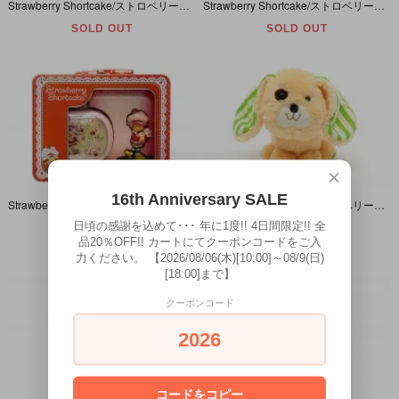
Strawberry Shortcake/ストロベリーショートケーキ・Miniatures・PVCフィギュア・Almond Tea with Marza Panda・パッケージ入り・1982年
Strawberry Shortcake/ストロベリーショートケーキ・Cushion・ハート型クッション・2003年・約39cm×36cm
SOLD OUT
SOLD OUT
×
16th Anniversary SALE
Strawberry Shortcake/ストロベリーショートケーキ・Clock and Figurine Gift Set・缶バッグ入り時計＆陶器のフィギュアセット・2003年
Strawberry Shortcake/ストロベリーショートケーキ・Pupcake/パップケーキ・Dog/イヌ・Plush/ぬいぐるみ・1981年・全長約14cm
日頃の感謝を込めて･･･ 年に1度!! 4日間限定!! 全
SOLD OUT
SOLD OUT
品20％OFF!! カートにてクーポンコードをご入
力ください。 【2026/08/06(木)[10:00]～08/9(日)
[18:00]まで】
クーポンコード
2026
コードをコピー