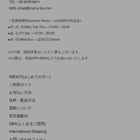
TEL：
03-6479-9411
MAIL:
shop@knot-a-toy.com
＜営業時間/Business Hours＞(※2025年4月改定)
●月･火･木/Mon.Tue.Thu.→10:00～18:00
●金･土/Fri.Sat.→12:00～20:00
●水･日/Wed.Sun.→定休日/Closed
※その他、臨時休業をいただく事もございます。
その際は、別途HPやSNSなどでお知らせいたします。
ABOUT(はじめての方へ)
ご利用ガイド
お支払い方法
送料・配送方法
買取について
実店舗案内
Q&A(よくあるご質問)
International Shipping
お問い合わせフォーム