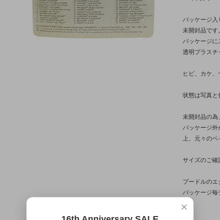
パッケージ入
未開封品です
パッケージに
透明プラスチ
ヒビ、カケ、
状態は写真と
未開封品の為
パッケージ外
上、元々のペ
サイズのご確
プードルのエ
パッケージ毎
×
16th Anniversary SALE