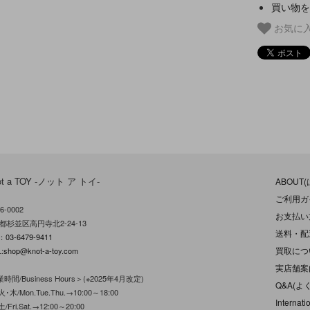
買い物を
お気に
ot a TOY -ノット ア トイ-
ABOUT
ご利用ガ
6-0002
お支払い
都杉並区高円寺北2-24-13
送料・配
L：
03-6479-9411
買取につ
:
shop@knot-a-toy.com
実店舗案
時間/Business Hours＞(※2025年4月改定)
Q&A(よ
･木/Mon.Tue.Thu.→10:00～18:00
Internati
/Fri.Sat.→12:00～20:00