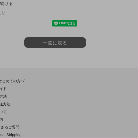
続ける
入り
一覧に戻る
(はじめての方へ)
イド
方法
送方法
いて
内
くあるご質問)
onal Shipping