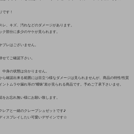
りです！
。
スレ、キズ、汚れなどのダメージがあります。
ック部分に多少のヤケが見られます。
ヤブレはございません。
併せてご確認下さい。
、中身の状態は分かりません。
から確認出来る範囲には目立つ様なダメージは見られませんが、商品の特性/性質
イントムラや漏れ等の“曖昧”差が見られる商品です。予めご了承下さいませ。
認をお忘れ無い様にお願い致します。
クレアと一緒のクレープシュゼットです♪
ディスプレイしたい可愛いデザインです☆