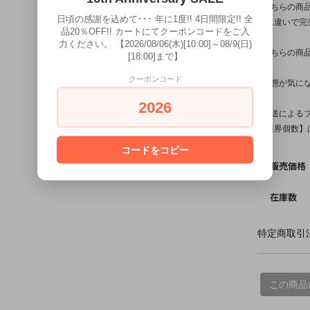
※こちらの商
日頃の感謝を込めて･･･ 年に1度!! 4日間限定!! 全
入れ違いで完
品20％OFF!! カートにてクーポンコードをご入
力ください。 【2026/08/06(木)[10:00]～08/9(日)
※こちらの商
[18:00]まで】
クーポンコード
※状態が気に
2026
※配送による
【限界個数】は
コードをコピー
販売価格
在庫数
特定商取引法
この商品