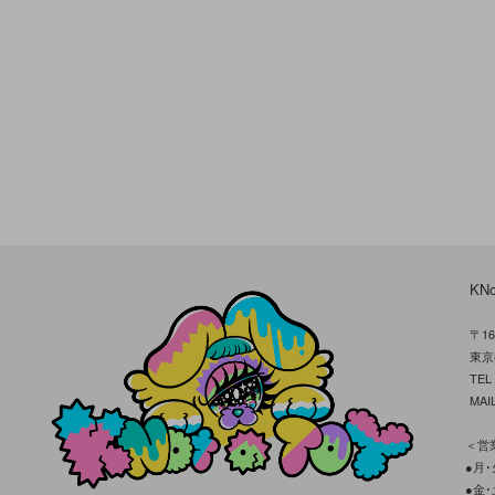
KN
〒16
東京
TE
MAIL
＜営業
●月･火
●金･土