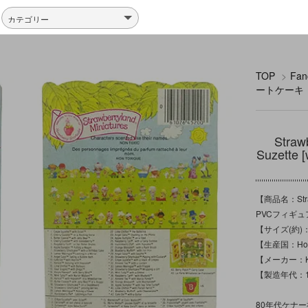
TOP
>
Fa
ートケーキ
Stra
Suzett
【商品名：Straw
PVCフィギュ
【サイズ(約)：
【生産国：Hon
【メーカー：K
【製造年代：1
80年代ケナ